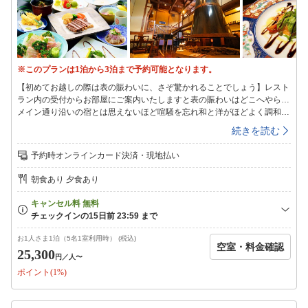
※このプランは1泊から3泊まで予約可能となります。
【初めてお越しの際は表の賑わいに、さぞ驚かれることでしょう】レスト
ラン内の受付からお部屋にご案内いたしますと表の賑わいはどこへやら…
メイン通り沿いの宿とは思えないほど喧騒を忘れ和と洋がほどよく調和す
る落ち着いた雰囲気に包まれます。湯布院らしい美意識を散りばめた室
続きを読む
内。四季の彩りと旬を味わう和洋折衷モダン懐石「美味礼賛（びみらいさ
ん）」など上質な空間と時間をお過ごしくださいませ。【客室】・和洋モ
予約時オンラインカード決済・現地払い
ダン客室・Wi-Fi完備・全室禁煙（喫煙は所定の場所にて）・フリーサイ
ズの館内着をご用意【温泉】当館自慢の「客室風呂」を24時間何度でもご
朝食あり 夕食あり
利用下さいませ。自家源泉100％掛け流しのお湯は驚くほど肌に馴染みま
す。由布院温泉をお客様専用の客室風呂で心ゆくまでお愉しみください。
【夕食】お楽しみのご夕食は、新鮮なお野菜や魚介類を使った逸品達に、
国産和牛ステーキがメインの和洋折衷モダン懐石「美味礼賛（びみらいさ
ん）」大分県産の地元の食材をふんだんに用いたお料理を提供いたしま
お1人さま1泊（5名1室利用時） (税込)
空室・料金確認
す。料理長こだわりのお料理を心行くまでお愉しみくださいませ。・場
25,300
円
／人〜
所：館内レストラン・和処「省雲軒」【朝食】自家野菜中心のおかずやお
ポイント(1%)
味噌汁、炊き立てのつやつやご飯の和朝食です。【駐車場】・無料駐車場
完備（当日スタッフにお尋ねください）