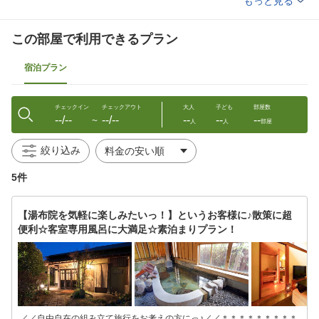
もっと見る
洗浄機付トイレ
石鹸（液体）
ボディーソープ
シャンプー
コンディショナー
ハミガキセット
この部屋で利用できるプラン
カミソリ
シャワーキャップ
くし
ブラシ
宿泊プラン
タオル
バスタオル
浴衣
くつろぎ着・たび
金庫
チェックイン
チェックアウト
大人
子ども
部屋数
--/--
--/--
--
--
--
〜
人
人
部屋
絞り込み
5件
【湯布院を気軽に楽しみたいっ！】というお客様に♪散策に超
便利☆客室専用風呂に大満足☆素泊まりプラン！
.／／自由自在の組み立て旅行をお考えの方にっ♪／／＊＊＊＊＊＊＊＊＊