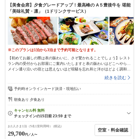
【美食会席】夕食グレードアップ！最高峰の A５豊後牛を 堪能
「美味礼賛・凛」（1ドリンクサービス）
※このプランは1泊から3泊まで予約可能となります。
【初めてお越しの際は表の賑わいに、さぞ驚かれることでしょう】レスト
ラン内の受付からお部屋にご案内いたしますと表の賑わいはどこへやら…
メイン通り沿いの宿とは思えないほど喧騒を忘れ和と洋がほどよく調和す
る落ち着いた雰囲気に包まれます。湯布院らしい美意識を散りばめた室
続きを読む
内。四季の彩りと旬を味わう、大分県特産・A５ランク豊後牛（ぶんごぎ
ゅう）ステーキがメインの和洋折衷モダン懐石「美味礼賛（びみらいさ
予約時オンラインカード決済・現地払い
ん）」など、上質な空間と時間をお過ごしくださいませ。【客室】・和洋
モダン客室・Wi-Fi完備・全室禁煙（喫煙は所定の場所にて）・フリーサ
朝食あり 夕食あり
イズの館内着をご用意【温泉】当館自慢の「客室風呂」を24時間何度でも
ご利用下さいませ。自家源泉100％掛け流しのお湯は驚くほど肌に馴染み
ます。由布院温泉をお客様専用の客室風呂で心ゆくまでお愉しみくださ
い。【夕食】お楽しみのご夕食は、新鮮なお野菜や魚介類を使った逸品達
に、大分県特産・A５ランク豊後牛（ぶんごぎゅう）ステーキがメインの
お1人さま1泊（5名1室利用時） (税込)
空室・料金確認
和洋折衷モダン懐石「美味礼賛（びみらいさん）」大分県産の地元の食材
29,700
円
／人〜
をふんだんに用いたお料理を提供いたします。料理長こだわりのお料理を