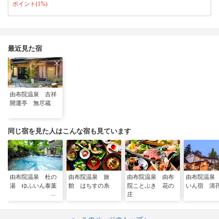
ポイント(1%)
心行くまでお愉しみくださいませ。・場所：館内レストラン・和処「省雲
軒」・特典：乾杯用の1ドリンク、サービス致します（指定のドリンクに
なります）【朝食】自家野菜中心のおかずやお味噌汁、炊き立てのつやつ
やご飯の和朝食です。【駐車場】・無料駐車場完備（当日スタッフにお尋
ねください）
最近見た宿
由布院温泉 吉祥
開運亭 無尽蔵
同じ宿を見た人はこんな宿も見ています
由布院温泉 杜の
由布院温泉 旅
由布院温泉 由布
由布院温泉
湯 ゆふいん泰葉
館 はちすの糸
院ことぶき 花の
いん宿 清
庄