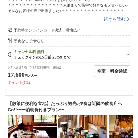
＊＊＊＊＊＊＊＊＊＊＊＊＊＊＊素泊まりで街中で好きなモノ食べたい♪
そんなお客様の声で出来ました♪＊＊＊＊＊＊＊＊＊＊＊＊＊＊＊＊＊＊
＊＊＊＊＊＊せっかく湯布院に来たのだから、色々なところを見て遊びた
続きを読む
いし、旅館のお食事もいいけど、自分のペースで飲み食いしたいし…。そ
んなお客様のお声にお応えしまして、遂に出ました！
予約時オンラインカード決済・現地払い
**************************************お食事ご提供なしの≪素泊まりプラン
≫♪**************************************湯布院にはTV、雑誌等で紹介され
朝食なし 夕食なし
ているとおり、美味しいお食事、人気のデザート等の多くのグルメスポッ
トがあります。そういった情報を耳にして湯布院にお越しになる方も多い
と思います。そこで！「素泊まりプラン」を始めました♪吉祥開運亭無尽
蔵の美味しいお食事を食べていただけないのは非常に残念ではあります
が、せっかく湯布院に来たのなら、当館のみならず「湯布院」という街を
お1人さま1泊（5名1室利用時） (税込)
空室・料金確認
楽しんで頂きたいという当館のオーナーきっての願いが込められているプ
17,600
円
／人〜
ランです！もちろん、素泊まりならでは！当館自慢の「客室風呂」を24時
ポイント(1%)
間、何度でもご利用下さい☆━━━━━━━━━━━━━━━★−素泊ま
りプランの特徴はコレ！−★━━━━━━━━━━━━━━━●プライベー
ト重視！お部屋に必要以上立ち入らない様、寝具は事前に折り畳んでご用
意させて頂く場合がございますので予めご了承下さいませ。食事はつかな
【散策に便利な立地】たっぷり観光♪夕食は近隣の飲食店へ
くてもいいから、気軽に湯布院行って、本格温泉を楽しみたい。。。そん
Go!!〜一泊朝食付きプラン〜
なフットワークの軽いお客様におススメでございます！