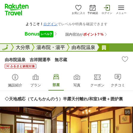
お気に入り
予約確認
ログイン
メニュー
全国
全国
大分県
湯布院・湯平
由布院温泉
由布院温泉
由布院温泉 吉祥開運亭 無尽蔵
部屋
施設紹介
プラン
写真
クーポン
クチコミ
◇天地感応（てんちかんのう）半露天付離れ/和室14畳＋囲炉裏
1/1