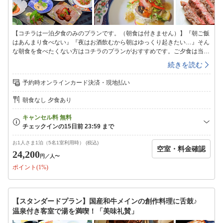
【コチラは一泊夕食のみのプランです。（朝食は付きません）】『朝ご飯
はあんまり食べない』『夜はお酒飲むから朝はゆっくり起きたい…』そん
な朝食を食べたくない方はコチラのプランがおすすめです。ご夕食は当館
自慢のお食事、四季の彩りと旬を味わう和洋折衷モダン懐石「美味礼賛
続きを読む
（びみらいさん）」をお召し上がりくださいませ。【客室】・和洋モダン
客室・Wi-Fi完備・全室禁煙（喫煙は所定の場所にて）・フリーサイズの
予約時オンラインカード決済・現地払い
館内着をご用意【温泉】当館自慢の「客室風呂」を24時間何度でもご利用
下さいませ。自家源泉100％掛け流しのお湯は驚くほど肌に馴染みます。
朝食なし 夕食あり
由布院温泉をお客様専用の客室風呂で心ゆくまでお愉しみください。【夕
食】お楽しみのご夕食は、新鮮なお野菜や魚介類を使った逸品達に、国産
和牛ステーキがメインの和洋折衷モダン懐石「美味礼賛（びみらいさ
ん）」大分県産の地元の食材をふんだんに用いたお料理を提供いたしま
す。料理長こだわりのお料理を心行くまでお愉しみくださいませ。・場
お1人さま1泊（5名1室利用時） (税込)
空室・料金確認
所：館内レストラン・和処「省雲軒」【駐車場】・無料駐車場完備（当日
24,200
円
／人〜
スタッフにお尋ねください）
ポイント(1%)
【スタンダードプラン】国産和牛メインの創作料理に舌鼓♪
温泉付き客室で湯を満喫！「美味礼賛」