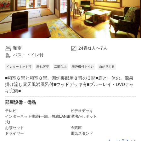
和室
24畳/1人〜7人
バス・トイレ付
インターネット可
離れ客室
二間以上
洗浄機付トイレ
山が見える
■和室６畳と和室８畳、囲炉裏部屋８畳の３間■庭と一体の、源泉
掛け流し露天風岩風呂付■ウッドデッキ有■ブルーレイ・DVDデッ
キ完備■
部屋設備・備品
テレビ
ビデオデッキ
インターネット接続(一部、無線LAN形
湯沸かしポット
式)
お茶セット
冷蔵庫
ドライヤー
電気スタンド
加湿器(一部)
個別空調