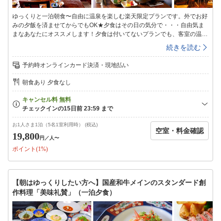
ゆっくりと一泊朝食〜自由に温泉を楽しむ楽天限定プランです。外でお好
みの夕飯を済ませてからでもOK★夕食はその日の気分で・・・自由気ま
まなあなたにオススメします！夕食は付いてないプランでも、客室の温泉
やゆふいん観光に目一杯時間は費やしたい！そんなアクティブ派の方にお
続きを読む
すすめです！朝食は、自家野菜中心のおかずやお味噌汁、炊き立てのつや
つやご飯の和朝食で、ついつい食べすぎてしまいそう・・・。■温泉のご
予約時オンラインカード決済・現地払い
案内■当館自慢の「客室風呂」を24時間何度でもご利用下さいませ
☆━━━━━━━━━━━━━━━★−一泊朝食プランの特徴はコレ！
朝食あり 夕食なし
−★━━━━━━━━━━━━━━━●プライベート重視！お部屋に必要以
上立ち入らない様、寝具は事前に折り畳んでご用意させて頂く場合がござ
いますので予めご了承下さいませ。夕食はつかなくてもいいから、気軽に
湯布院行って、本格温泉を楽しみたい。。。そんなフットワークの軽いお
客様におススメでございます！
お1人さま1泊（5名1室利用時） (税込)
空室・料金確認
19,800
円
／人〜
ポイント(1%)
【朝はゆっくりしたい方へ】国産和牛メインのスタンダード創
作料理「美味礼賛」（一泊夕食）