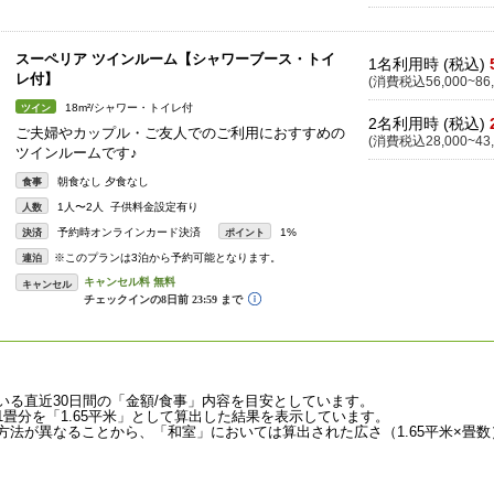
スーペリア ツインルーム【シャワーブース・トイ
1名利用時 (税込)
レ付】
(消費税込56,000~86,
18m²/シャワー・トイレ付
ツイン
2名利用時 (税込)
ご夫婦やカップル・ご友人でのご利用におすすめの
(消費税込28,000~43,
ツインルームです♪
朝食なし 夕食なし
食事
1人〜2人 子供料金設定有り
人数
予約時オンラインカード決済
1%
決済
ポイント
※このプランは3泊から予約可能となります。
連泊
キャンセル
いる直近30日間の「金額/食事」内容を目安としています。
畳分を「1.65平米」として算出した結果を表示しています。
法が異なることから、「和室」においては算出された広さ（1.65平米×畳数