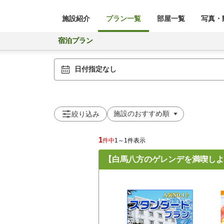
施設紹介
プラン一覧
部屋一覧
写真・動
宿泊プラン
日付指定なし
絞り込み
1
件中
1～1件表示
【白馬八方のゲレンデを満喫しよ