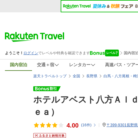
国内宿泊
交通＋宿
レンタカー
高速バス・ツア
楽天トラベルトップ
全国
長野県
白馬・八方尾根・栂
ホテルアベスト八方Ａｌｄ
ｅａ）
4.00
(
16
件)
〒399-9301長野