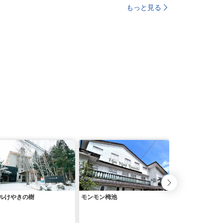
もっと見る
ルけやきの樹
モンモン栂池
白馬八方温泉 エ
馬