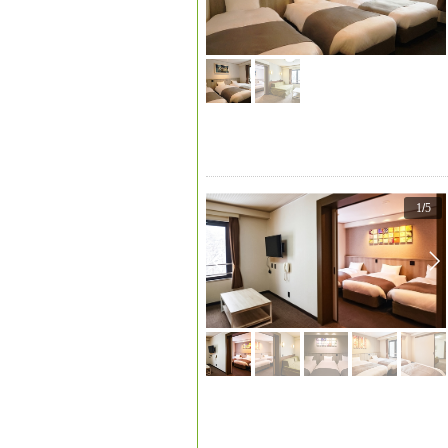
1
/
5