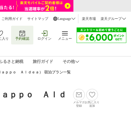
ご利用ガイド
サイトマップ
Language
楽天市場
楽天グループ
に入り
予約確認
ログイン
メニュー
ふるさと納税
旅行ガイド
その他
ａｐｐｏ Ａｌｄｅａ） 宿泊プラン一覧
Ｈａｐｐｏ Ａｌｄ
メルマガ
お気に入り
登録
追加