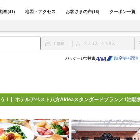
画(41)
地図・アクセス
お客さまの声(
16
)
クーポン一覧
1
0
1
大人
子供
航空券+宿泊
パッケージで検索
う！】ホテルアベスト八方Aldeaスタンダードプラン／1泊朝