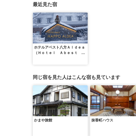
最近見た宿
ホテルアベスト八方Ａｌｄｅａ
（Ｈｏｔｅｌ Ａｂｅｓｔ Ｈ
ａｐｐｏ Ａｌｄｅａ）
同じ宿を見た人はこんな宿も見ています
かまや旅館
抹香町ハウス