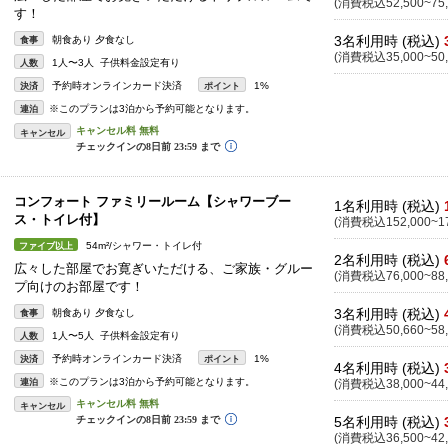
(消費税込52,500~75,
す！
3名利用時 (税込)
朝食あり 夕食なし
食事
(消費税込35,000~50,
1人〜3人 子供料金設定有り
人数
予約時オンラインカード決済
1%
決済
ポイント
※このプランは3泊から予約可能となります。
連泊
キャンセル
コンフォート ファミリールーム【シャワーブー
1名利用時 (税込)
ス・トイレ付】
(消費税込152,000~17
54m²/シャワー・トイレ付
ファイブ以上
2名利用時 (税込)
広々した部屋でお寛ぎいただける、ご家族・グルー
(消費税込76,000~88,
プ向けのお部屋です！
3名利用時 (税込)
朝食あり 夕食なし
食事
(消費税込50,660~58,
1人〜5人 子供料金設定有り
人数
予約時オンラインカード決済
1%
決済
ポイント
4名利用時 (税込)
※このプランは3泊から予約可能となります。
連泊
(消費税込38,000~44,
キャンセル
5名利用時 (税込)
(消費税込36,500~42,