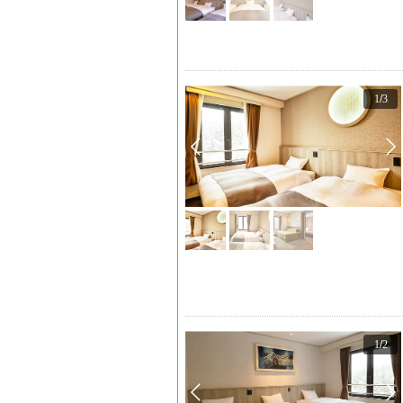
1
/
3
1
/
2