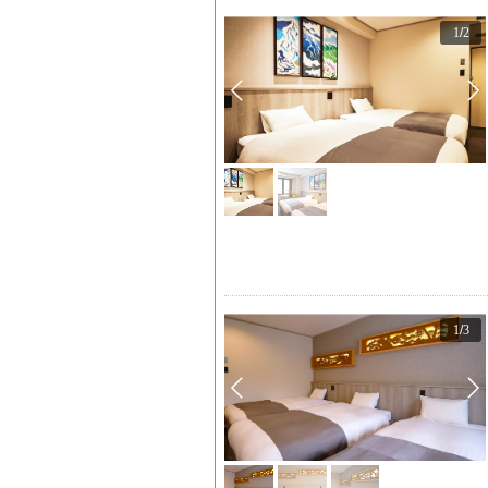
1
/
2
1
/
3