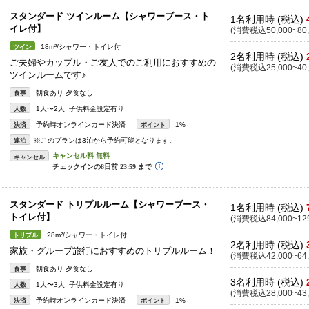
スタンダード ツインルーム【シャワーブース・ト
1名利用時 (税込)
イレ付】
(消費税込50,000~80,
18m²/シャワー・トイレ付
ツイン
2名利用時 (税込)
ご夫婦やカップル・ご友人でのご利用におすすめの
(消費税込25,000~40,
ツインルームです♪
朝食あり 夕食なし
食事
1人〜2人 子供料金設定有り
人数
予約時オンラインカード決済
1%
決済
ポイント
※このプランは3泊から予約可能となります。
連泊
キャンセル
スタンダード トリプルルーム【シャワーブース・
1名利用時 (税込)
トイレ付】
(消費税込84,000~129
28m²/シャワー・トイレ付
トリプル
2名利用時 (税込)
家族・グループ旅行におすすめのトリプルルーム！
(消費税込42,000~64,
朝食あり 夕食なし
食事
3名利用時 (税込)
1人〜3人 子供料金設定有り
人数
(消費税込28,000~43,
予約時オンラインカード決済
1%
決済
ポイント