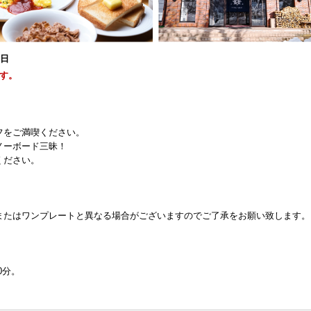
6日
す。
フをご満喫ください。
ノーボード三昧！
ください。
またはワンプレートと異なる場合がございますのでご了承をお願い致します。
）
0分。