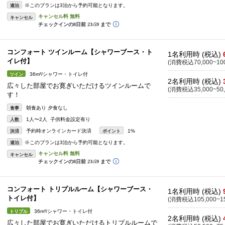
※このプランは3泊から予約可能となります。
連泊
キャンセル
コンフォート ツインルーム【シャワーブース・ト
1名利用時 (税込)
イレ付】
(消費税込70,000~100
36m²/シャワー・トイレ付
ツイン
2名利用時 (税込)
広々した部屋でお寛ぎいただけるツインルームで
(消費税込35,000~50,
す！
朝食あり 夕食なし
食事
1人〜2人 子供料金設定有り
人数
予約時オンラインカード決済
1%
決済
ポイント
※このプランは3泊から予約可能となります。
連泊
キャンセル
コンフォート トリプルルーム【シャワーブース・
1名利用時 (税込)
トイレ付】
(消費税込105,000~15
36m²/シャワー・トイレ付
トリプル
2名利用時 (税込)
広々した部屋でお寛ぎいただけるトリプルルームで