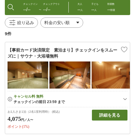
チェックイン
チェックアウト
大人
子ども
部屋数
--/--
--/--
--
--
--
〜
人
人
部屋
絞り込み
9件
【事前カード決済限定 素泊まり】チェックインをスムー
ズに｜サウナ・大浴場無料
お1人さま1泊（2名1室利用時） (税込)
詳細を見る
4,075
円
／人〜
ポイント(1%)