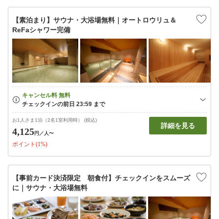
【素泊まり】サウナ・大浴場無料｜オートロウリュ＆
ReFaシャワー完備
お1人さま1泊（2名1室利用時） (税込)
詳細を見る
4,125
円
／人〜
ポイント(1%)
【事前カード決済限定 朝食付】チェックインをスムーズ
に｜サウナ・大浴場無料