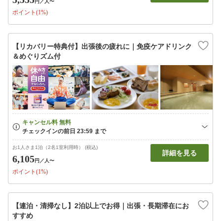
円
／人〜
ポイント(1%)
【リカバリー特典付】出張後の疲れに｜免疫ケアドリンク
＆めぐりズム付
お1人さま1泊（2名1室利用時） (税込)
詳細を見る
6,105
円
／人〜
ポイント(1%)
【連泊・清掃なし】2泊以上でお得｜出張・長期滞在にお
すすめ