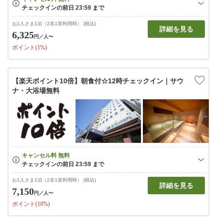
お1人さま1泊（2名1室利用時） (税込)
詳細を見る
6,325
円
／人〜
ポイント(1%)
【楽天ポイント10倍】朝食付☆12時チェックイン｜サウ
ナ・大浴場無料
お1人さま1泊（2名1室利用時） (税込)
詳細を見る
7,150
円
／人〜
ポイント(10%)