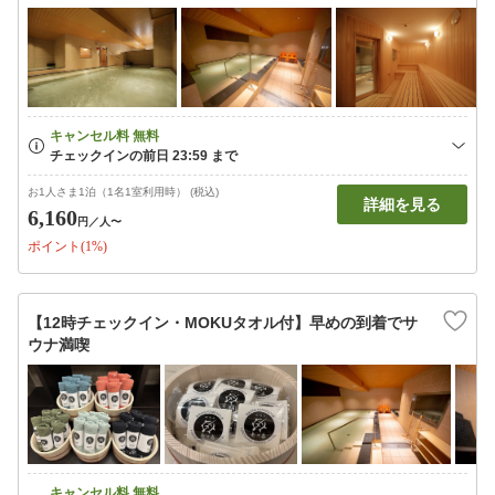
お1人さま1泊（1名1室利用時） (税込)
詳細を見る
6,160
円
／人〜
ポイント(1%)
【12時チェックイン・MOKUタオル付】早めの到着でサ
ウナ満喫