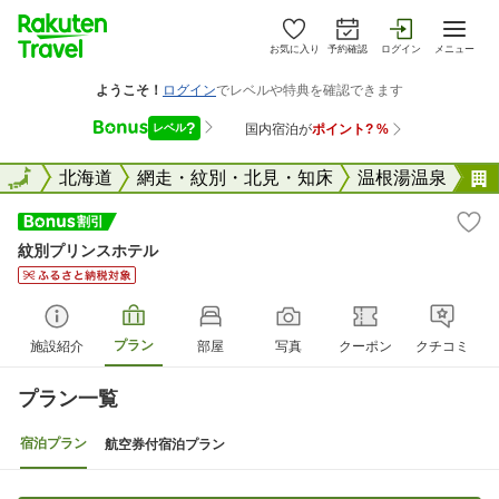
お気に入り
予約確認
ログイン
メニュー
全国
全国
北海道
網走・紋別・北見・知床
温根湯温泉
紋別プリンスホテル
プラン
施設紹介
部屋
写真
クーポン
クチコミ
プラン一覧
宿泊プラン
航空券付宿泊プラン