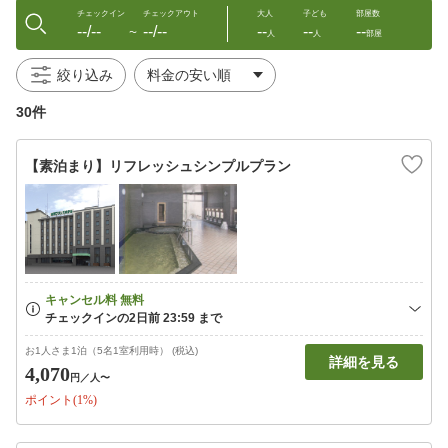
チェックイン
チェックアウト
大人
子ども
部屋数
--/--
--/--
--
--
--
〜
人
人
部屋
絞り込み
30件
【素泊まり】リフレッシュシンプルプラン
お1人さま1泊（5名1室利用時） (税込)
詳細を見る
4,070
円
／人〜
ポイント(1%)