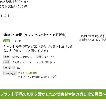
にかかる費用を頂きます
にてお支払いください
致します
*和室8〜10畳（キャンセルが出たため再販売）
1名利用時 (税込)
(消費税込15,400円/人
トイレ付
和室
キャンセル等で空きが出た場合に販売されます♪通
常の8-10畳タイプと同タイプです
朝食なし 夕食なし
1人〜4人
食事
人数
予約時オンラインカード決済・現地払い
決済
1%
ポイント
キャンセル
プラン】群馬の旬味を活かした夕朝食付★掛け流し貸切風呂2