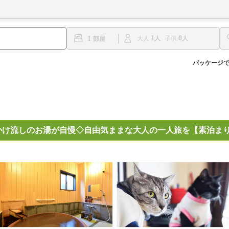
1
0
1
大人
子供
パッケージ
かけ流しのお湯が自慢◇自由気ままな大人の一人旅を【素泊ま