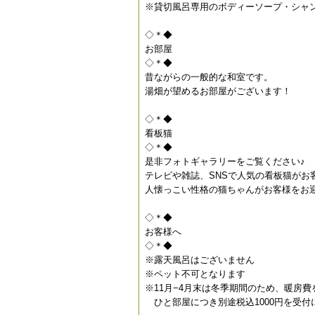
※貸切風呂専用のボディーソープ・シャ
◇＊◆
お部屋
◇＊◆
昔ながらの一般的な和室です。
湯畑が望めるお部屋がございます！
◇＊◆
看板猫
◇＊◆
是非フォトギャラリーをご覧ください♪
テレビや雑誌、SNSで人気の看板猫がお
人懐っこい性格の猫ちゃんがお客様をお
◇＊◆
お客様へ
◇＊◆
※露天風呂はございません
※ペット不可となります
※11月−4月末は冬季期間のため、暖房
ひと部屋につき別途税込1000円を受付