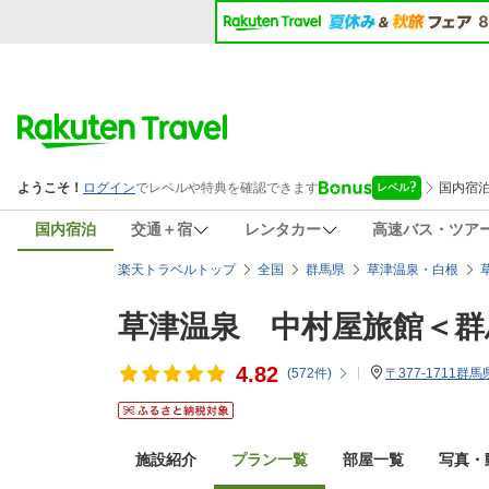
国内宿泊
交通＋宿
レンタカー
高速バス・ツア
楽天トラベルトップ
全国
群馬県
草津温泉・白根
草津温泉 中村屋旅館＜群
4.82
(
572
件)
〒377-1711
施設紹介
プラン一覧
部屋一覧
写真・動