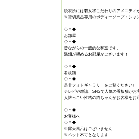
脱衣所には若女将こだわりのアメニティ
※貸切風呂専用のボディーソープ・シャ
◇＊◆
お部屋
◇＊◆
昔ながらの一般的な和室です。
湯畑が望めるお部屋がございます！
◇＊◆
看板猫
◇＊◆
是非フォトギャラリーをご覧ください♪
テレビや雑誌、SNSで人気の看板猫がお
人懐っこい性格の猫ちゃんがお客様をお
◇＊◆
お客様へ
◇＊◆
※露天風呂はございません
※ペット不可となります