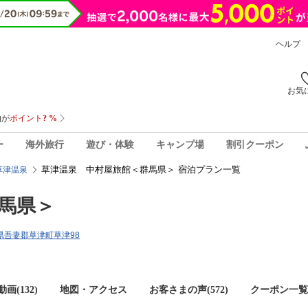
ヘルプ
お気
ー
海外旅行
遊び・体験
キャンプ場
割引クーポン
草津温泉 中村屋旅館＜群馬県＞ 宿泊プラン一覧
草津温泉
馬県＞
群馬県吾妻郡草津町草津98
画(132)
地図・アクセス
お客さまの声(
572
)
クーポン一覧