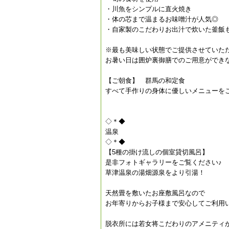
・川魚をシンプルに直火焼き
・体の芯まで温まるお味噌汁が人気◎
・自家製のこだわりお出汁で炊いた釜飯
※最も美味しい状態でご提供させていた
お暑い日は囲炉裏御膳でのご用意ができ
【ご朝食】 群馬の和定食
すべて手作りの身体に優しいメニューを
◇＊◆
温泉
◇＊◆
【5種の掛け流しの個室貸切風呂】
是非フォトギャラリーをご覧ください♪
草津温泉の湯畑源泉をより引湯！
天然畳を敷いたお座敷風呂なので
お年寄りからお子様まで安心してご利用
脱衣所には若女将こだわりのアメニティ