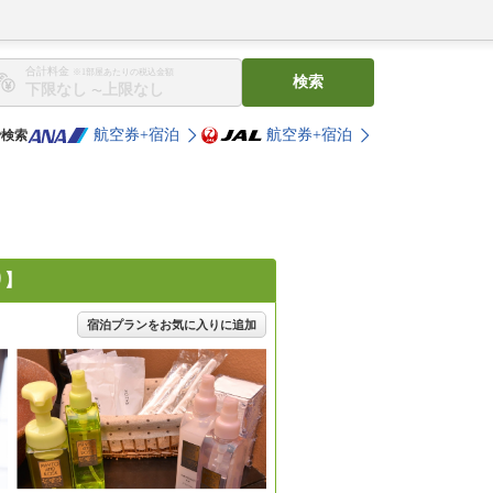
合計料金
※1部屋あたりの税込金額
検索
〜
航空券+宿泊
航空券+宿泊
で検索
り】
宿泊プランをお気に入りに追加