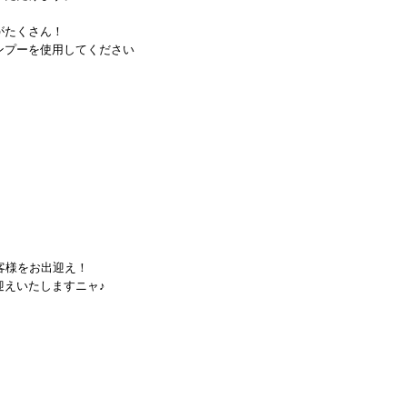
がたくさん！
ンプーを使用してください
客様をお出迎え！
迎えいたしますニャ♪