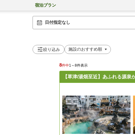
宿泊プラン
日付指定なし
絞り込み
8
件中
1～8件表示
【草津/湯畑至近】あふれる源泉