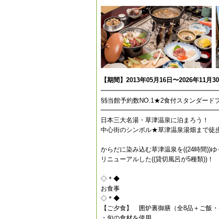
【期間】2013年05月16日〜2026年11月3
━━━━━━━━━━━━━━━━━━
§§当館予約数NO.1★2食付スタンダードプ
━━━━━━━━━━━━━━━━━━
日本三大名湯・草津温泉に泊まろう！
中心街のシンボル★草津温泉湯畑まで徒歩
からだに染み込む草津温泉を((24時間))
リニューアルした((貸切風呂が5種類))！
◇＊◆
お食事
◇＊◆
【ご夕食】 囲炉裏御膳（全8品＋ご飯
・旬の食材を使用