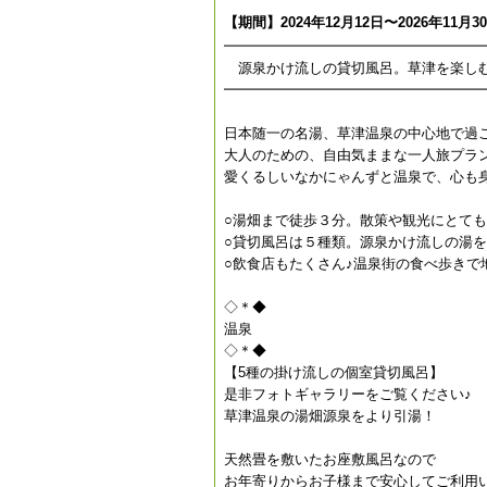
【期間】2024年12月12日〜2026年11月3
━━━━━━━━━━━━━━━━━━
源泉かけ流しの貸切風呂。草津を楽し
━━━━━━━━━━━━━━━━━━
日本随一の名湯、草津温泉の中心地で過
大人のための、自由気ままな一人旅プラ
愛くるしいなかにゃんずと温泉で、心も
○湯畑まで徒歩３分。散策や観光にとて
○貸切風呂は５種類。源泉かけ流しの湯を
○飲食店もたくさん♪温泉街の食べ歩きで
◇＊◆
温泉
◇＊◆
【5種の掛け流しの個室貸切風呂】
是非フォトギャラリーをご覧ください♪
草津温泉の湯畑源泉をより引湯！
天然畳を敷いたお座敷風呂なので
お年寄りからお子様まで安心してご利用