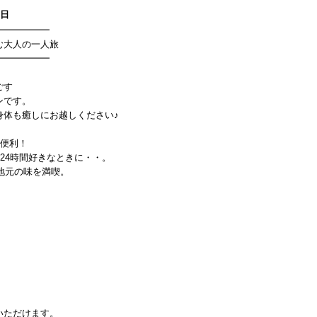
0日
━━━━━━
む大人の一人旅
━━━━━━
ごす
ンです。
身体も癒しにお越しください♪
も便利！
24時間好きなときに・・。
地元の味を満喫。
いただけます。