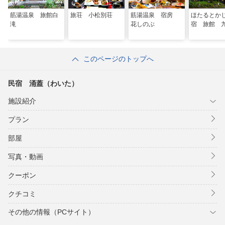
筋湯温泉 旅館白
旅荘 小松別荘
筋湯温泉 宿房
ほたるとか
滝
花しのぶ
宿 旅館 
このページのトップへ
民宿 涌蓋（わいた）
施設紹介
プラン
部屋
写真・動画
クーポン
クチコミ
その他の情報（PCサイト）