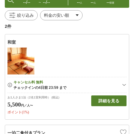
--/--
--/--
--
--
--
〜
人
人
部屋
絞り込み
2件
和室
お1人さま1泊（2名1室利用時） (税込)
詳細を見る
5,500
円
／人〜
ポイント(1%)
一泊二食付きプラン