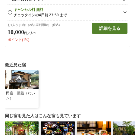
お1人さま1泊（2名1室利用時） (税込)
詳細を見る
10,000
円
／人〜
ポイント(1%)
最近見た宿
民宿 涌蓋（わい
た）
同じ宿を見た人はこんな宿も見ています