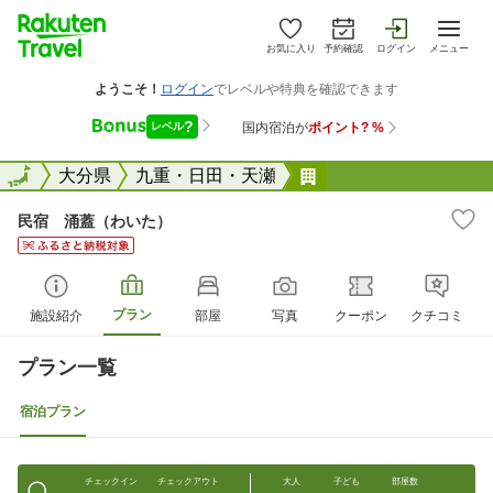
お気に入り
予約確認
ログイン
メニュー
全国
全国
大分県
九重・日田・天瀬
民宿 涌蓋（わいた
民宿 涌蓋（わいた）
プラン
施設紹介
部屋
写真
クーポン
クチコミ
プラン一覧
宿泊プラン
チェックイン
チェックアウト
大人
子ども
部屋数