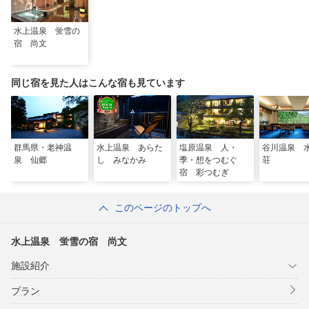
水上温泉 蛍雪の
宿 尚文
同じ宿を見た人はこんな宿も見ています
群馬県・老神温
水上温泉 あらた
塩原温泉 人・
谷川温泉 
泉 仙郷
し みなかみ
季・想をつむぐ
荘
宿 彩つむぎ
このページのトップへ
水上温泉 蛍雪の宿 尚文
施設紹介
プラン