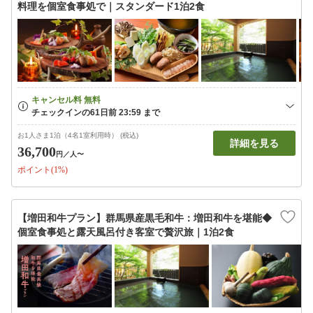
料理を個室食事処で｜スタンダード1泊2食
お1人さま1泊（4名1室利用時） (税込)
詳細を見る
36,700
円
／人〜
ポイント(1%)
【増田和牛プラン】群馬県産黒毛和牛：増田和牛を堪能◆
個室食事処と露天風呂付き客室で贅沢旅｜1泊2食