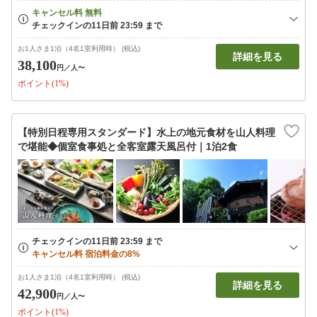
お1人さま1泊（4名1室利用時） (税込)
詳細を見る
38,100
円
／人〜
ポイント(1%)
【特別日程専用スタンダード】水上の地元食材を山人料理
で堪能◆個室食事処と全客室露天風呂付｜1泊2食
お1人さま1泊（4名1室利用時） (税込)
詳細を見る
42,900
円
／人〜
ポイント(1%)