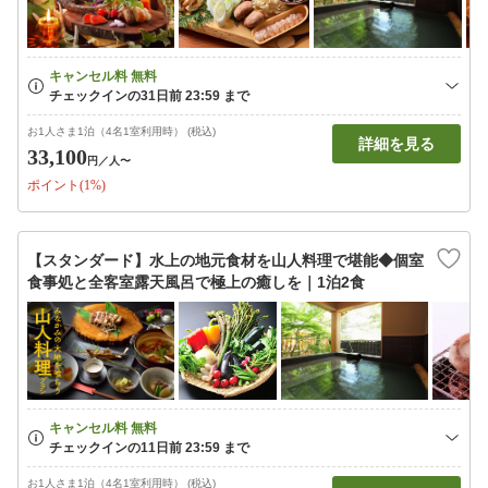
お1人さま1泊（4名1室利用時） (税込)
詳細を見る
33,100
円
／人〜
ポイント(1%)
【スタンダード】水上の地元食材を山人料理で堪能◆個室
食事処と全客室露天風呂で極上の癒しを｜1泊2食
お1人さま1泊（4名1室利用時） (税込)