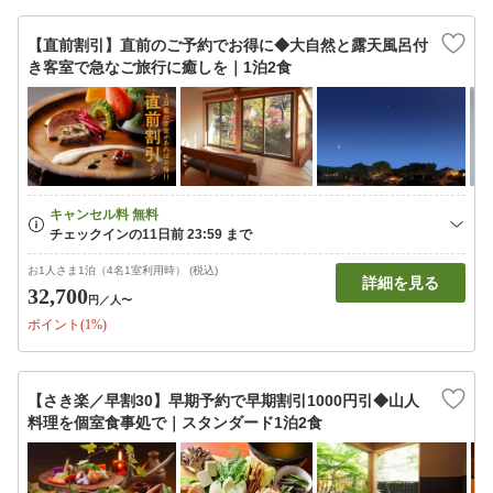
【直前割引】直前のご予約でお得に◆大自然と露天風呂付
き客室で急なご旅行に癒しを｜1泊2食
お1人さま1泊（4名1室利用時） (税込)
詳細を見る
32,700
円
／人〜
ポイント(1%)
【さき楽／早割30】早期予約で早期割引1000円引◆山人
料理を個室食事処で｜スタンダード1泊2食