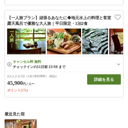
【一人旅プラン】頑張るあなたに◆地元水上の料理と客室
露天風呂で優雅な大人旅｜平日限定・1泊2食
お1人さま1泊（1名1室利用時） (税込)
詳細を見る
45,900
円
／人〜
ポイント(1%)
最近見た宿