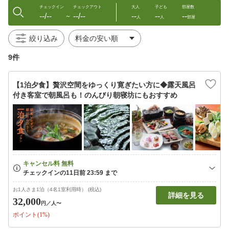
チェックイン
チェックアウト
大人
子ども
部屋数
--/--
--/--
--
--
--
〜
人
人
部屋
絞り込み
9件
【1泊夕食】贅沢空間をゆっくり寛ぎたい方に◆露天風呂
付き客室で朝風呂も！のんびり朝寝坊にもおすすめ
お1人さま1泊（4名1室利用時） (税込)
詳細を見る
32,000
円
／人〜
ポイント(1%)