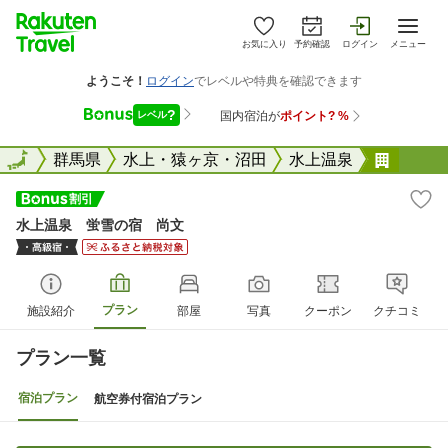
お気に入り
予約確認
ログイン
メニュー
全国
全国
群馬県
水上・猿ヶ京・沼田
水上温泉
水上温
水上温泉 蛍雪の宿 尚文
プラン
施設紹介
部屋
写真
クーポン
クチコミ
プラン一覧
宿泊プラン
航空券付宿泊プラン