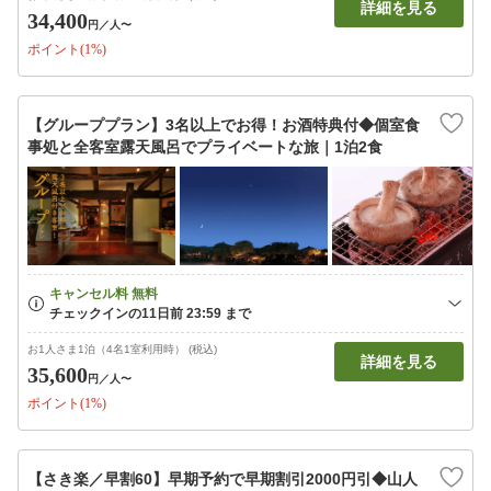
詳細を見る
34,400
円
／人〜
ポイント(1%)
【グループプラン】3名以上でお得！お酒特典付◆個室食
事処と全客室露天風呂でプライベートな旅｜1泊2食
お1人さま1泊（4名1室利用時） (税込)
詳細を見る
35,600
円
／人〜
ポイント(1%)
【さき楽／早割60】早期予約で早期割引2000円引◆山人