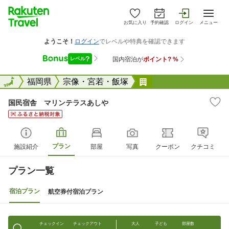
お気に入り
予約確認
ログイン
メニュー
全国
全国
福岡県
宗像・宮若・飯塚
国民宿舎 マリンテ
国民宿舎 マリンテラスあしや
プラン
施設紹介
部屋
写真
クーポン
クチコミ
プラン一覧
宿泊プラン
航空券付宿泊プラン
チェックイン
チェックアウト
大人
子ども
部屋数