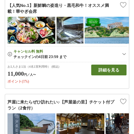
【人気No.1】新鮮鯛の姿造り・黒毛和牛！オススメ満
載！華やぎ会席
お1人さま1泊（4名1室利用時） (税込)
詳細を見る
11,000
円
／人〜
ポイント(1%)
芦屋に来たらぜひ訪れたい♪【芦屋釜の里】チケット付プ
ラン（2食付）