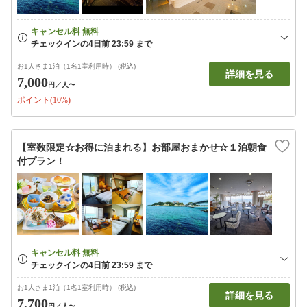
お1人さま1泊（1名1室利用時） (税込)
詳細を見る
7,000
円
／人〜
ポイント(10%)
【室数限定☆お得に泊まれる】お部屋おまかせ☆１泊朝食
付プラン！
お1人さま1泊（1名1室利用時） (税込)
詳細を見る
7,700
円
／人〜