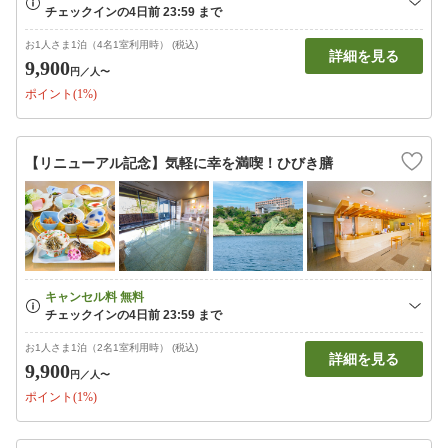
お1人さま1泊（4名1室利用時） (税込)
詳細を見る
9,900
円
／人〜
ポイント(1%)
【リニューアル記念】気軽に幸を満喫！ひびき膳
お1人さま1泊（2名1室利用時） (税込)
詳細を見る
9,900
円
／人〜
ポイント(1%)