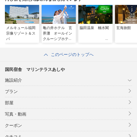
メルキュール福岡
亀の井ホテル 玄
脇田温泉 楠水閣
玄海旅館
宗像リゾート＆ス
界灘 オールイン
パ
クルーシブホテル
このページのトップへ
国民宿舎 マリンテラスあしや
施設紹介
プラン
部屋
写真・動画
クーポン
クチコミ