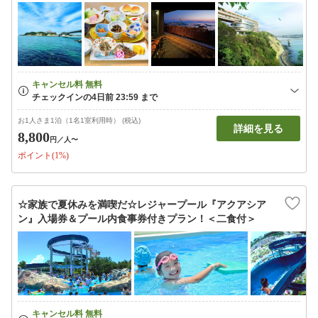
お1人さま1泊（1名1室利用時） (税込)
詳細を見る
8,800
円
／人〜
ポイント(1%)
☆家族で夏休みを満喫だ☆レジャープール『アクアシア
ン』入場券＆プール内食事券付きプラン！＜二食付＞