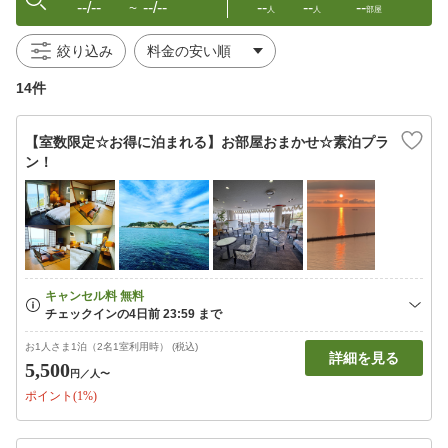
--/--
--/--
--
--
--
〜
人
人
部屋
絞り込み
14件
【室数限定☆お得に泊まれる】お部屋おまかせ☆素泊プラ
ン！
お1人さま1泊（2名1室利用時） (税込)
詳細を見る
5,500
円
／人〜
ポイント(1%)