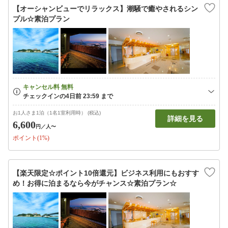
【オーシャンビューでリラックス】潮騒で癒やされるシン
プル☆素泊プラン
お1人さま1泊（1名1室利用時） (税込)
詳細を見る
6,600
円
／人〜
ポイント(1%)
【楽天限定☆ポイント10倍還元】ビジネス利用にもおすす
め！お得に泊まるなら今がチャンス☆素泊プラン☆