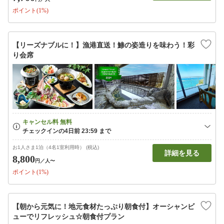
ポイント(1%)
【リーズナブルに！】漁港直送！鯵の姿造りを味わう！彩
り会席
お1人さま1泊（4名1室利用時） (税込)
詳細を見る
8,800
円
／人〜
ポイント(1%)
【朝から元気に！地元食材たっぷり朝食付】オーシャンビ
ューでリフレッシュ☆朝食付プラン