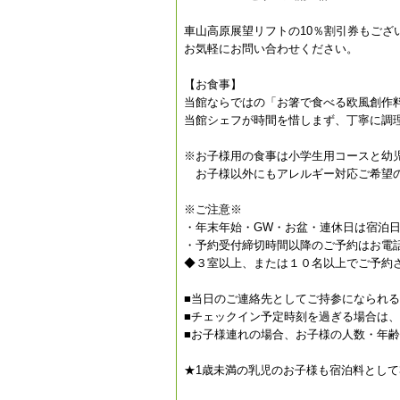
車山高原展望リフトの10％割引券もござ
お気軽にお問い合わせください。
【お食事】
当館ならではの「お箸で食べる欧風創作
当館シェフが時間を惜しまず、丁寧に調
※お子様用の食事は小学生用コースと幼
お子様以外にもアレルギー対応ご希望の
※ご注意※
・年末年始・GW・お盆・連休日は宿泊
・予約受付締切時間以降のご予約はお電
◆３室以上、または１０名以上でご予約
■当日のご連絡先としてご持参になられ
■チェックイン予定時刻を過ぎる場合は
■お子様連れの場合、お子様の人数・年
★1歳未満の乳児のお子様も宿泊料として3