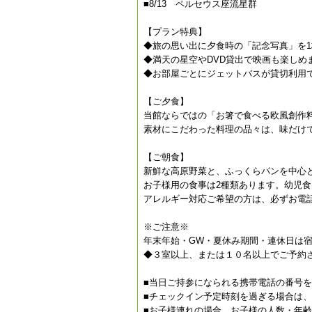
■8/13 ペルセウス座流星群
【プラン特典】
◆旅の思い出に夕食時の「記念写真」を
◆満天の星空やDVD貸出で映画も楽しめ
◆お部屋ごとにジェットバスが貸切利用
【ご夕食】
当館ならではの「お箸で食べる欧風創作
素材にこだわった料理の品々は、味だけ
【ご朝食】
新鮮な高原野菜と、ふっくらパンを中心
お子様用の食事は2種類あります。幼児
アレルギー対応ご希望の方は、必ずお電
※ご注意※
年末年始・GW・夏休み期間・連休日は
◆３室以上、または１０名以上でご予約
■当日ご持参になられる携帯電話の番号
■チェックイン予定時刻を過ぎる場合は
■お子様連れの場合、お子様の人数・年