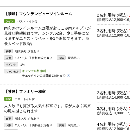
【禁煙】マウンテンビューツインルーム
2名利用時 (税込)
(消費税込12,900~16,
バス・トイレ付
ツイン
南向きのツインルームは陽が射しこみ南アルプスが
3名利用時 (税込)
見渡せ眺望抜群です。シングル2台、少し手狭にな
(消費税込12,900~16,
りますがエキストラベットを1台追加できます。※
最大ベッド数3台
朝食あり 夕食あり
食事
1人〜3人 子供料金設定有り
現地払い
人数
決済
1%
ポイント
キャンセル
【禁煙】ファミリー和室
2名利用時 (税込)
(消費税込14,900~18,
バス・トイレ付
和室
大人数でも寛げる人気の和室です。窓が大きく高原
3名利用時 (税込)
の風を感じられます
(消費税込13,900~17,
朝食あり 夕食あり
食事
4名利用時 (税込)
2人〜4人 子供料金設定有り
現地払い
人数
決済
(消費税込12,900~16,