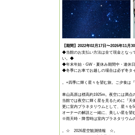
【期間】2022年02月17日〜2026年11月3
◆当館のお支払い方法は全て現金となっ
い。◆
◆年末年始・GW・夏休み期間中・連休
◆冬季にお車でお越しの場合は必ず冬タ
。+四季に輝く星々を望む旅。ご夕食は『
車山高原は標高約1925m。夜空には満
当館では夜空に輝く星を見るために『天
更に室内プラネタリウムとして、星々を5
オーナーの解説と一緒に、美しい星を望
※雨天時・降雪時は室内プラネタリウム
。☆ 2026星空観測情報 ☆。