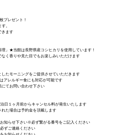
1枚プレゼント！
ます。
できます
料理」★当館は長野県産コシヒカリを使用しています！
でなく香りや見た目でもお楽しみいただけます
としたモーニングをご提供させていただきます
食はアレルギー食にも対応が可能です
話にてお問い合わせ下さい
宿泊日１ヶ月前からキャンセル料が発生いたします
された場合は予約金を頂戴します
をお知らせ下さい※必ず繋がる番号をご記入ください
、必ずご連絡ください
齢をお知らせください