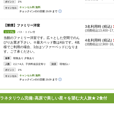
1%
ポイント
キャンセル
【禁煙】ファミリー洋室
3名利用時 (税込)
(消費税込13,400~17,
バス・トイレ付
トリプル
当館のファミリー洋室です。広々とした空間でのん
4名利用時 (税込)
びりお寛ぎ下さい。※最大ベッド数は4台です。4名
(消費税込12,900~16,
様でご利用の場合、1台はソファーベッドになりま
す。ご了承ください。
朝食あり 夕食あり
食事
2人〜4人 子供料金設定有り
現地払い
人数
決済
1%
ポイント
キャンセル
ラネタリウム完備♪高原で美しい星々を望む大人旅★ 2食付