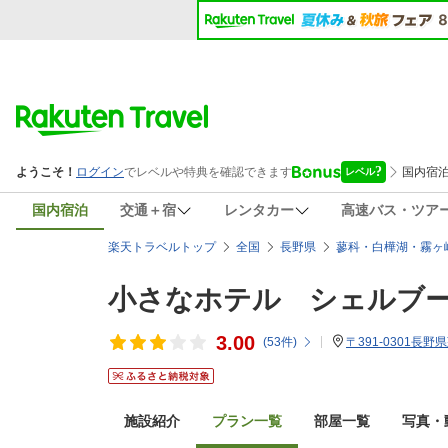
国内宿泊
交通＋宿
レンタカー
高速バス・ツア
楽天トラベルトップ
全国
長野県
蓼科・白樺湖・霧ヶ
小さなホテル シェルブ
3.00
(
53
件)
〒391-0301長
施設紹介
プラン一覧
部屋一覧
写真・動