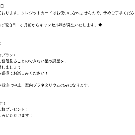
1日
ております。クレジットカードはお使いになれませんので、予めご了承くださ
日は宿泊日１ヶ月前からキャンセル料が発生いたします。◆
☆
験プラン♪
て普段見ることのできない星や惑星を、
察しましょう！
族皆様でお楽しみください！
体観測は中止、室内プラネタリウムのみになります。
す！
１枚プレゼント！
しみいただけます！