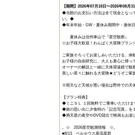
【期間】2026年07月18日〜2026年08月3
◆当館のお支払い方法は全て現金となっ
い。◆
◆年末年始・GW・夏休み期間中・連休
夏休みは信州車山で『星空観察』
☆お子様大歓迎！わんぱく大冒険プラン
ご家族そろってお楽しみいただける、体
お子様の自由研究に、大人も童心に帰っ
オーナーの解説と一緒に天体望遠鏡で観
美しい星々に触れる大冒険★どうぞご家
※雨天など天候が悪い場合は野外での天
【プラン特典】
◆ミニＳＬ １回無料でご乗車いただけま
◆旅の思い出に夕食時の「記念写真」を
◆満天星の夜空やDVD貸出で映画もお楽
。☆ 2026星空観測情報 ☆。
■8/13 ペルセウス座流星群