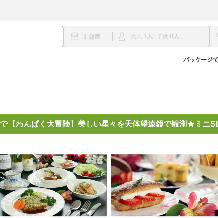
1
0
1
大人
子供
パッケージ
で【わんぱく大冒険】美しい星々を天体望遠鏡で観測★ミニSL