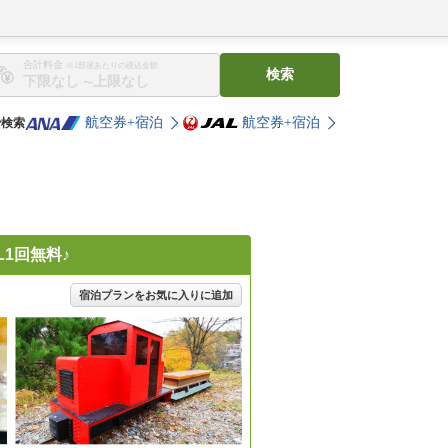
合計料金
※1部屋あたりの税込金額
検索
〜
航空券+宿泊
航空券+宿泊
で検索
1回無料♪
宿泊プランをお気に入りに追加