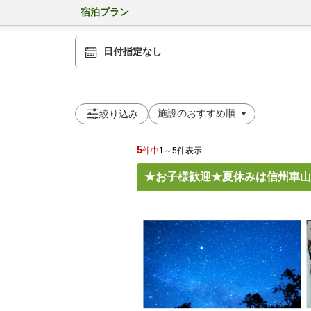
宿泊プラン
日付指定なし
絞り込み
5
件中
1～5件表示
★お子様歓迎★夏休みは信州車山