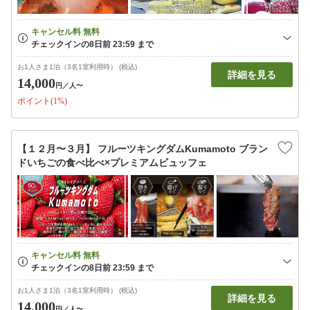
お1人さま1泊（3名1室利用時） (税込)
詳細を見る
14,000
円
／人〜
ポイント(1%)
【１２月〜３月】 フルーツキングダムKumamoto ブラン
ドいちごの食べ比べ×プレミアムビュッフェ
お1人さま1泊（3名1室利用時） (税込)
詳細を見る
14,000
円
／人〜