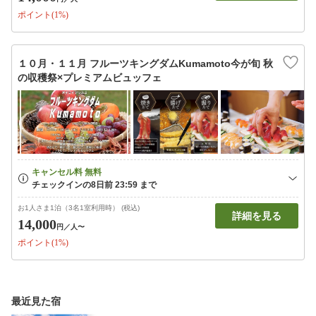
ポイント(1%)
１０月・１１月 フルーツキングダムKumamoto今が旬 秋
の収穫祭×プレミアムビュッフェ
お1人さま1泊（3名1室利用時） (税込)
詳細を見る
14,000
円
／人〜
ポイント(1%)
最近見た宿