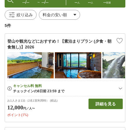
--/--
--/--
--
--
--
〜
人
人
部屋
絞り込み
5件
登山や観光などにおすすめ！【素泊まりプラン (夕食・朝
食無し)】2026
お1人さま1泊（2名1室利用時） (税込)
詳細を見る
12,000
円
／人〜
ポイント(1%)