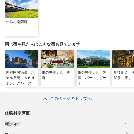
休暇村南阿蘇
同じ宿を見た人はこんな宿も見ています
阿蘇内牧温泉 ホ
亀の井ホテル 阿
亀の井ホテル 阿
肥後街道 
テル角萬（ＢＢＨ
蘇
蘇 パークリゾー
温泉 癒し
ホテルグループ）
ト
このページのトップへ
休暇村南阿蘇
施設紹介