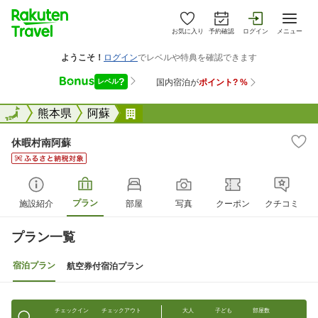
お気に入り
予約確認
ログイン
メニュー
全国
全国
熊本県
阿蘇
休暇村南阿蘇
休暇村南阿蘇
プラン
施設紹介
部屋
写真
クーポン
クチコミ
プラン一覧
宿泊プラン
航空券付宿泊プラン
チェックイン
チェックアウト
大人
子ども
部屋数