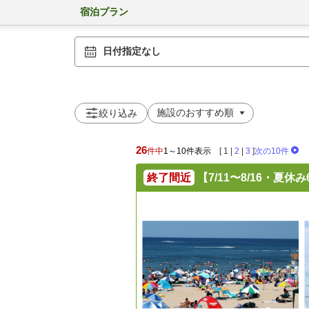
宿泊プラン
日付指定なし
絞り込み
26
件中
1～10件表示
[
1
|
2
|
3
]
次の10件
終了間近
【7/11〜8/16・