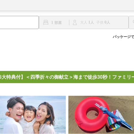
1
0
1
大人
子供
パッケージ
夏休み6大特典付】＜四季折々の御献立＞海まで徒歩30秒！ファミ