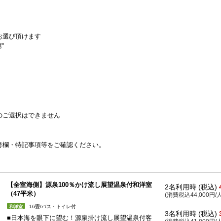
お選び頂けます
”
のご選択はできません
考欄・特記事項等をご確認ください。
【全室海側】源泉100％かけ流し展望温泉付和洋室
2名利用時 (税込)
（47平米）
(消費税込44,000円/人
16畳/バス・トイレ付
和洋室
3名利用時 (税込)
■日本海を眼下に望む！源泉掛け流し展望温泉付客