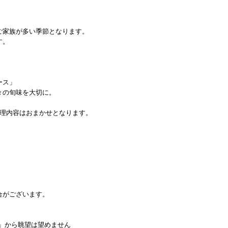
ご家族が多い季節となります。
す。
ース」
々の旬味を大切に。
料理内容はおまかせとなります。
合がございます。
呂」から眺望は望めません