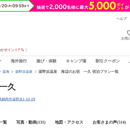
ヘルプ
お気
ー
海外旅行
遊び・体験
キャンプ場
割引クーポン
湯野浜温泉 海辺のお宿 一久 宿泊プラン一覧
・温海
湯野浜温泉
一久
形県鶴岡市湯野浜1-10-29
一覧
写真・動画(131)
地図・アクセス
お客さまの声(
514
)