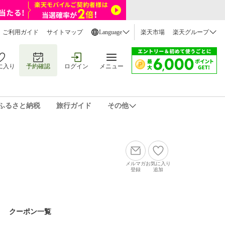
ご利用ガイド
サイトマップ
Language
楽天市場
楽天グループ
に入り
予約確認
ログイン
メニュー
ふるさと納税
旅行ガイド
その他
メルマガ
お気に入り
登録
追加
クーポン一覧