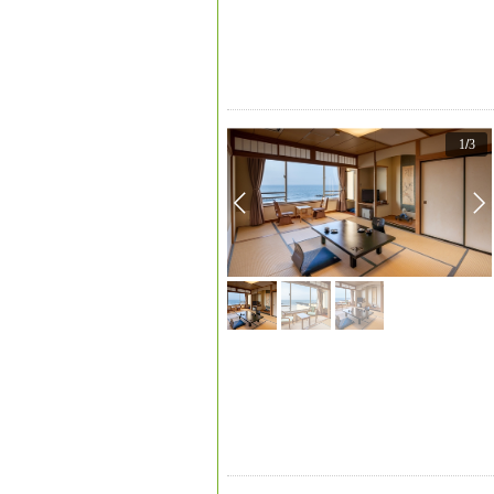
1
/
3