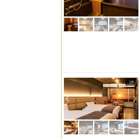
1
/
9