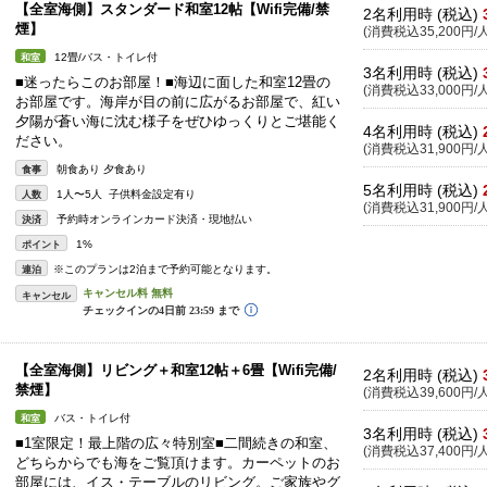
【全室海側】スタンダード和室12帖【Wifi完備/禁
2名利用時 (税込)
煙】
(消費税込35,200円/人
12畳/バス・トイレ付
和室
3名利用時 (税込)
■迷ったらこのお部屋！■海辺に面した和室12畳の
(消費税込33,000円/人
お部屋です。海岸が目の前に広がるお部屋で、紅い
夕陽が蒼い海に沈む様子をぜひゆっくりとご堪能く
4名利用時 (税込)
ださい。
(消費税込31,900円/人
朝食あり 夕食あり
食事
5名利用時 (税込)
1人〜5人 子供料金設定有り
人数
(消費税込31,900円/人
予約時オンラインカード決済・現地払い
決済
1%
ポイント
※このプランは2泊まで予約可能となります。
連泊
キャンセル
【全室海側】リビング＋和室12帖＋6畳【Wifi完備/
2名利用時 (税込)
禁煙】
(消費税込39,600円/人
バス・トイレ付
和室
3名利用時 (税込)
■1室限定！最上階の広々特別室■二間続きの和室、
(消費税込37,400円/人
どちらからでも海をご覧頂けます。カーペットのお
部屋には、イス・テーブルのリビング。ご家族やグ