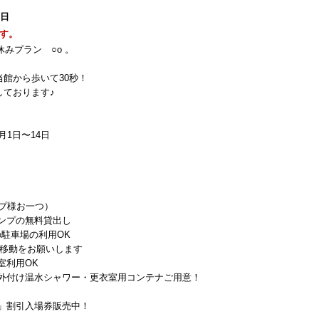
6日
す。
みプラン ○o 。
館から歩いて30秒！
しております♪
月1日〜14日
ープ様お一つ）
ンプの無料貸出し
の駐車場の利用OK
移動をお願いします
室利用OK
外付け温水シャワー・更衣室用コンテナご用意！
」割引入場券販売中！