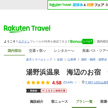
国内宿泊
交通＋宿
レンタカー
高速バス・ツア
楽天トラベルトップ
全国
山形県
酒田・鶴岡・湯野浜
湯野浜温泉 海辺のお宿 
4.58
(
514
件)
〒997-1201山
施設紹介
宿ニュース
プラン一覧
部屋