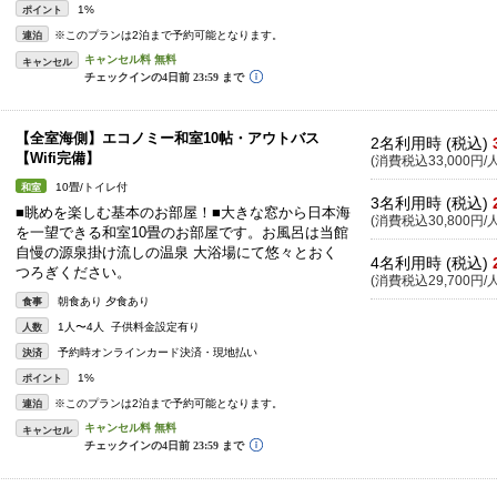
1%
ポイント
※このプランは2泊まで予約可能となります。
連泊
キャンセル
【全室海側】エコノミー和室10帖・アウトバス
2名利用時 (税込)
【Wifi完備】
(消費税込33,000円/人
10畳/トイレ付
和室
3名利用時 (税込)
■眺めを楽しむ基本のお部屋！■大きな窓から日本海
(消費税込30,800円/人
を一望できる和室10畳のお部屋です。お風呂は当館
自慢の源泉掛け流しの温泉 大浴場にて悠々とおく
4名利用時 (税込)
つろぎください。
(消費税込29,700円/人
朝食あり 夕食あり
食事
1人〜4人 子供料金設定有り
人数
予約時オンラインカード決済・現地払い
決済
1%
ポイント
※このプランは2泊まで予約可能となります。
連泊
キャンセル