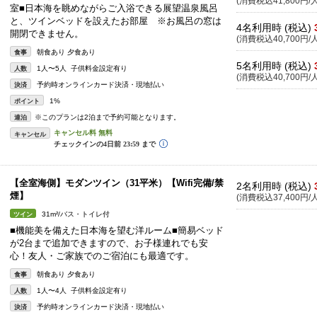
(消費税込41,800円/人
室■日本海を眺めながらご入浴できる展望温泉風呂
と、ツインベッドを設えたお部屋 ※お風呂の窓は
4名利用時 (税込)
開閉できません。
(消費税込40,700円/人
朝食あり 夕食あり
食事
5名利用時 (税込)
1人〜5人 子供料金設定有り
人数
(消費税込40,700円/人
予約時オンラインカード決済・現地払い
決済
1%
ポイント
※このプランは2泊まで予約可能となります。
連泊
キャンセル
【全室海側】モダンツイン（31平米）【Wifi完備/禁
2名利用時 (税込)
煙】
(消費税込37,400円/人
31m²/バス・トイレ付
ツイン
■機能美を備えた日本海を望む洋ルーム■簡易ベッド
が2台まで追加できますので、お子様連れでも安
心！友人・ご家族でのご宿泊にも最適です。
朝食あり 夕食あり
食事
1人〜4人 子供料金設定有り
人数
予約時オンラインカード決済・現地払い
決済