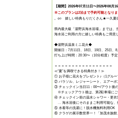
【期間】2026年07月11日〜2026年08月1
※このプランは2泊まで予約可能となりま
。o○ 嬉しい特典もりだくさん★一久夏休
県内最大級「湯野浜海水浴場」までは、当
海水浴ご利用の方に嬉しい特典もご用意
◆湯野浜温泉ミニ花火◆
開催日：7月11日、18日、19日、25日、8
打ち上げ時間：20:30〜（10分程度）予定
＝＝＝＝＝＝＝＝＝＝＝＝＝＝＝＝＝
≪“夏”を満喫できる特典付き！≫
① お子様に花火をプレゼント♪（1グル
② パラソル、レジャーシート、エアーポ
③ チェックイン当日11：00〜/アウト後
※チェックアウト後は、第2駐車場にご
④ チェックイン前の温水シャワー・更衣
… 海水浴後にそのままご利用可能な、
⑤ 水着等の洗濯に！脱水機無料利用OK
⑥ クラゲの展示数世界一！「加茂水族館