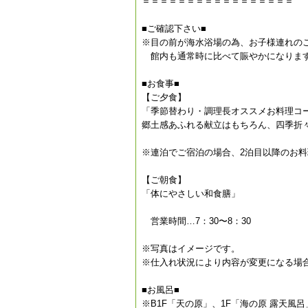
＝＝＝＝＝＝＝＝＝＝＝＝＝＝＝＝＝
■ご確認下さい■
※目の前が海水浴場の為、お子様連れの
館内も通常時に比べて賑やかになりま
■お食事■
【ご夕食】
「季節替わり・調理長オススメお料理コ
郷土感あふれる献立はもちろん、四季折
※連泊でご宿泊の場合、2泊目以降のお
【ご朝食】
「体にやさしい和食膳」
営業時間…7：30〜8：30
※写真はイメージです。
※仕入れ状況により内容が変更になる場
■お風呂■
※B1F「天の原」、1F「海の原 露天風