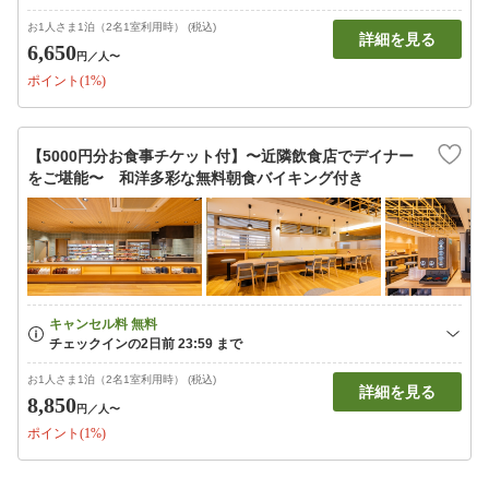
お1人さま1泊（2名1室利用時） (税込)
詳細を見る
6,650
円
／人〜
ポイント(1%)
【5000円分お食事チケット付】〜近隣飲食店でデイナー
をご堪能〜 和洋多彩な無料朝食バイキング付き
お1人さま1泊（2名1室利用時） (税込)
詳細を見る
8,850
円
／人〜
ポイント(1%)