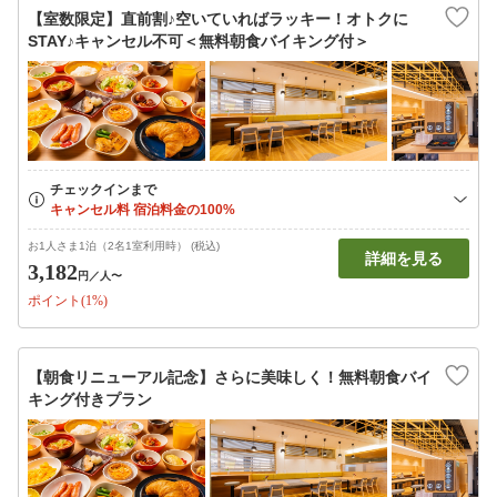
【室数限定】直前割♪空いていればラッキー！オトクに
STAY♪キャンセル不可＜無料朝食バイキング付＞
お1人さま1泊（2名1室利用時） (税込)
詳細を見る
3,182
円
／人〜
ポイント(1%)
【朝食リニューアル記念】さらに美味しく！無料朝食バイ
キング付きプラン