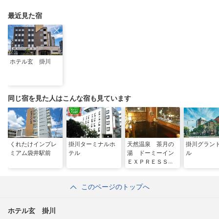
最近見た宿
ホテル玄 掛川
同じ宿を見た人はこんな宿も見ています
くれたけインプレ
掛川ターミナルホ
天然温泉 茶月の
掛川グラン
ミアム袋井駅前
テル
湯 ドーミーイン
ル
ＥＸＰＲＥＳＳ掛
川（ドーミーイ
ン・御宿野乃 ホ
このページのトップへ
テルズグループ）
ホテル玄 掛川