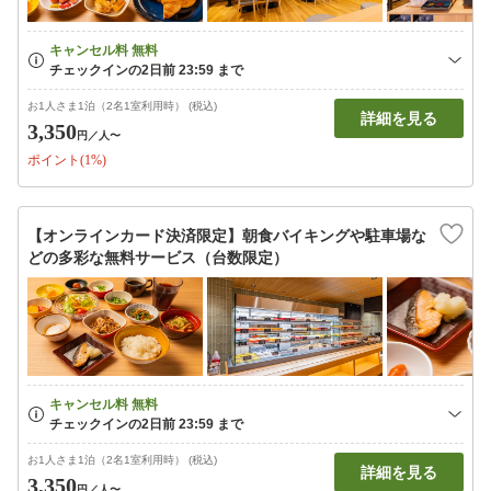
お1人さま1泊（2名1室利用時） (税込)
詳細を見る
3,350
円
／人〜
ポイント(1%)
【オンラインカード決済限定】朝食バイキングや駐車場な
どの多彩な無料サービス（台数限定）
お1人さま1泊（2名1室利用時） (税込)
詳細を見る
3,350
円
／人〜