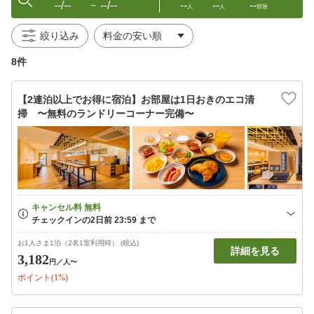
--/--
--/--
--
--
--
〜
人
人
部屋
絞り込み
8件
【2連泊以上でお得に宿泊】お部屋は1日おきのエコ清
掃 〜無料のランドリーコーナー完備〜
お1人さま1泊（2名1室利用時） (税込)
詳細を見る
3,182
円
／人〜
ポイント(1%)