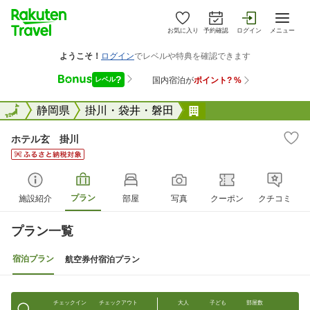
お気に入り
予約確認
ログイン
メニュー
全国
全国
静岡県
掛川・袋井・磐田
ホテル玄 掛川
ホテル玄 掛川
プラン
施設紹介
部屋
写真
クーポン
クチコミ
プラン一覧
宿泊プラン
航空券付宿泊プラン
チェックイン
チェックアウト
大人
子ども
部屋数