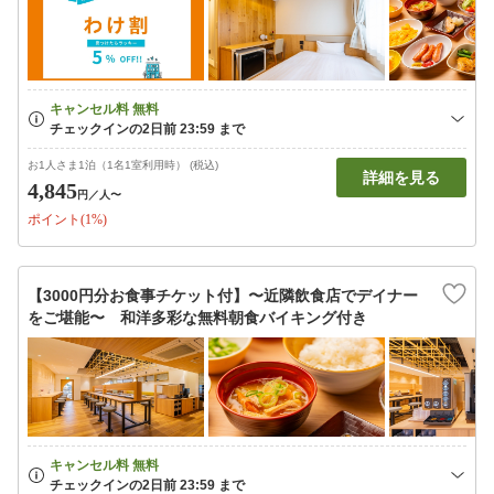
お1人さま1泊（1名1室利用時） (税込)
詳細を見る
4,845
円
／人〜
ポイント(1%)
【3000円分お食事チケット付】〜近隣飲食店でデイナー
をご堪能〜 和洋多彩な無料朝食バイキング付き