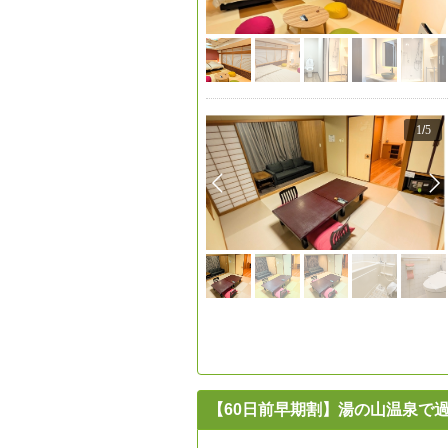
1
/
5
【60日前早期割】湯の山温泉で過