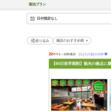
宿泊プラン
日付指定なし
絞り込み
22
件中
1～10件表示
[
1
|
2
|
3
]
次の10件
【60日前早期割】観光の拠点に最