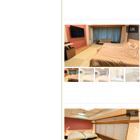
1
/
6
1
/
5