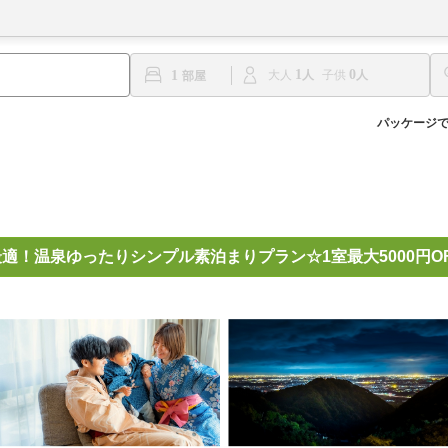
1
0
1
大人
子供
パッケージ
適！温泉ゆったりシンプル素泊まりプラン☆1室最大5000円O