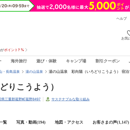
ヘルプ
お気
ー
海外旅行
遊び・体験
キャンプ場
割引クーポン
湯の山温泉 彩向陽（いろどりこうよう） 宿泊
山・長島温泉
湯の山温泉
ろどりこうよう）
三重県三重郡菰野町菰野8497
サステナブルな取り組み
一覧
写真・動画(194)
地図・アクセス
お客さまの声(
1,147
)