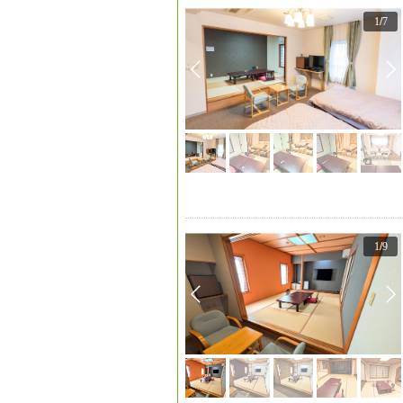
1
/
7
1
/
9