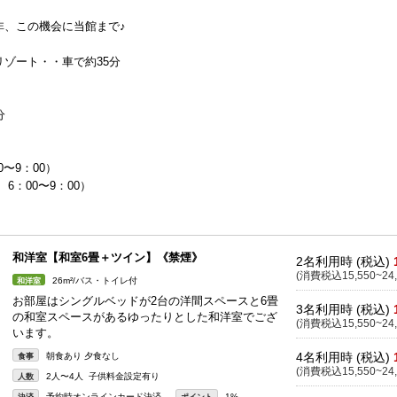
非、この機会に当館まで♪
ゾート・・車で約35分
分
0〜9：00）
6：00〜9：00）
和洋室【和室6畳＋ツイン】《禁煙》
2名利用時 (税込)
(消費税込15,550~24,
26m²/バス・トイレ付
和洋室
お部屋はシングルベッドが2台の洋間スペースと6畳
3名利用時 (税込)
の和室スペースがあるゆったりとした和洋室でござ
(消費税込15,550~24,
います。
4名利用時 (税込)
朝食あり 夕食なし
食事
(消費税込15,550~24,
2人〜4人 子供料金設定有り
人数
予約時オンラインカード決済
1%