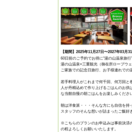
【期間】2025年11月27日〜2027年03月3
60日前のご予約でお得に“湯の山温泉旅
湯の山温泉×三重観光（御在所ロープウ
ご家族での記念日旅行、お子様連れでの
若手料理人がこれまで何千回、何万回と
人が丹精込めて作り上げるごはんのお供
な当館自慢の朝ごはんをお楽しみください
朝は洋食派・・・そんな方にも自信を持
スタッフのそんな想いが詰まったご飯好
※こちらのプランのお申込みは事前決済
の程よろしくお願いいたします。