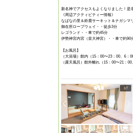
新名神でアクセスもよくなりました！是
《周辺アクティビティー情報》
なばなの里＆鈴鹿サーキット＆ナガシマリ
御在所ロープウェイ・・徒歩3分
レゴランド・・車で約45分
伊勢神宮内宮（皇大神宮）・・車で約90
【お風呂】
（大浴場）館内（15：00〜23：00、6：0
（露天風呂）館外離れ（15：00〜21：00、
1
/
7