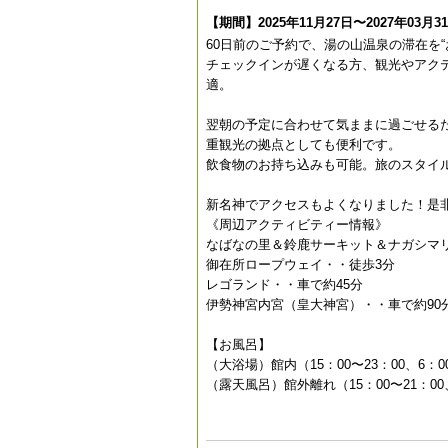
【期間】2025年11月27日〜2027年03月3
60日前のご予約で、湯の山温泉の滞在を
チェックインが遅くなる方、観光やアク
適。
翌朝の予定に合わせて気ままに過ごせる
重観光の拠点としても便利です。
飲食物のお持ち込みも可能。旅のスタイル
新名神でアクセスもよくなりました！是
《周辺アクティビティー情報》
なばなの里＆鈴鹿サーキット＆ナガシマリ
御在所ロープウェイ・・徒歩3分
レゴランド・・車で約45分
伊勢神宮内宮（皇大神宮）・・車で約90
【お風呂】
（大浴場）館内（15：00〜23：00、6：0
（露天風呂）館外離れ（15：00〜21：00、