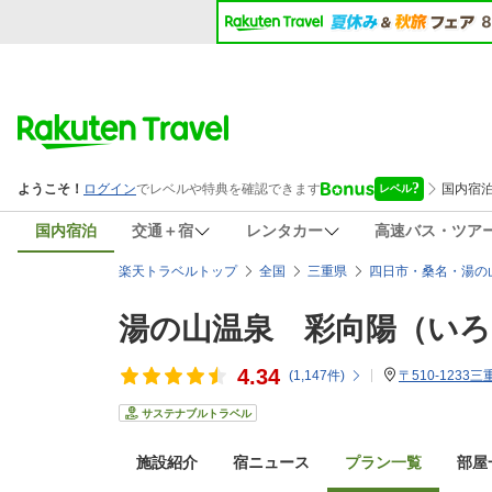
国内宿泊
交通＋宿
レンタカー
高速バス・ツア
楽天トラベルトップ
全国
三重県
四日市・桑名・湯の
湯の山温泉 彩向陽（い
4.34
(
1,147
件)
〒510-1233
サステナブルトラベル
施設紹介
宿ニュース
プラン一覧
部屋