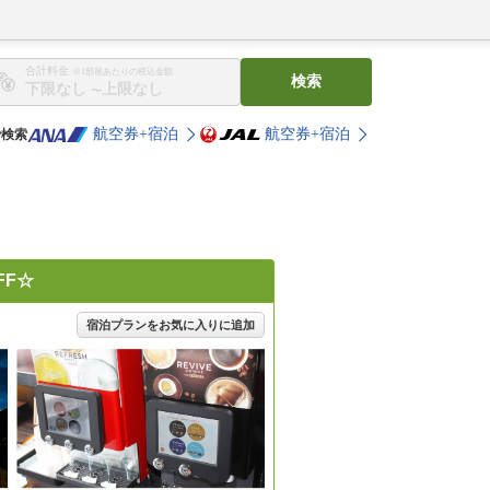
合計料金
※1部屋あたりの税込金額
検索
〜
航空券+宿泊
航空券+宿泊
で検索
FF☆
宿泊プランをお気に入りに追加