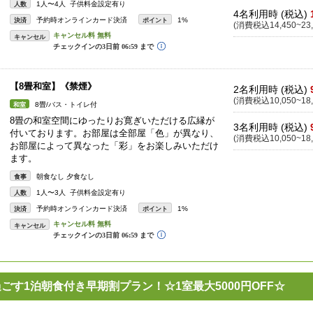
1人〜4人 子供料金設定有り
人数
4名利用時 (税込)
予約時オンラインカード決済
1%
決済
ポイント
(消費税込14,450~23,
キャンセル
【8畳和室】《禁煙》
2名利用時 (税込)
(消費税込10,050~18,
8畳/バス・トイレ付
和室
8畳の和室空間にゆったりお寛ぎいただける広縁が
3名利用時 (税込)
付いております。お部屋は全部屋「色」が異なり、
(消費税込10,050~18,
お部屋によって異なった「彩」をお楽しみいただけ
ます。
朝食なし 夕食なし
食事
1人〜3人 子供料金設定有り
人数
予約時オンラインカード決済
1%
決済
ポイント
キャンセル
ごす1泊朝食付き早期割プラン！☆1室最大5000円OFF☆