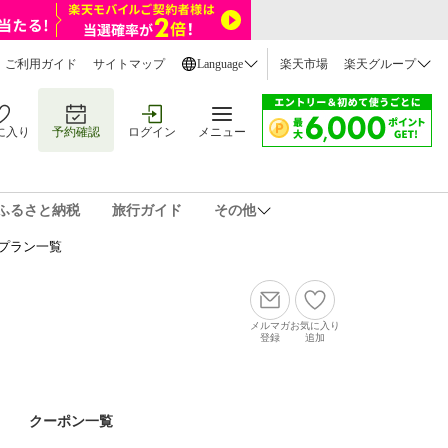
ご利用ガイド
サイトマップ
Language
楽天市場
楽天グループ
に入り
予約確認
ログイン
メニュー
ふるさと納税
旅行ガイド
その他
プラン一覧
メルマガ
お気に入り
登録
追加
クーポン一覧