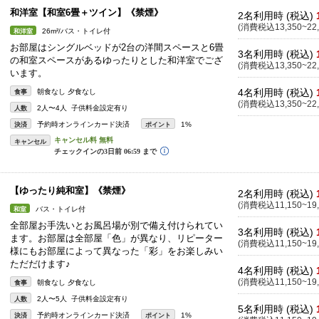
和洋室【和室6畳＋ツイン】《禁煙》
2名利用時 (税込)
(消費税込13,350~22,
26m²/バス・トイレ付
和洋室
お部屋はシングルベッドが2台の洋間スペースと6畳
3名利用時 (税込)
の和室スペースがあるゆったりとした和洋室でござ
(消費税込13,350~22,
います。
4名利用時 (税込)
朝食なし 夕食なし
食事
(消費税込13,350~22,
2人〜4人 子供料金設定有り
人数
予約時オンラインカード決済
1%
決済
ポイント
キャンセル
【ゆったり純和室】《禁煙》
2名利用時 (税込)
(消費税込11,150~19,
バス・トイレ付
和室
全部屋お手洗いとお風呂場が別で備え付けられてい
3名利用時 (税込)
ます。お部屋は全部屋「色」が異なり、リピーター
(消費税込11,150~19,
様にもお部屋によって異なった「彩」をお楽しみい
ただだけます♪
4名利用時 (税込)
(消費税込11,150~19,
朝食なし 夕食なし
食事
2人〜5人 子供料金設定有り
人数
5名利用時 (税込)
予約時オンラインカード決済
1%
決済
ポイント