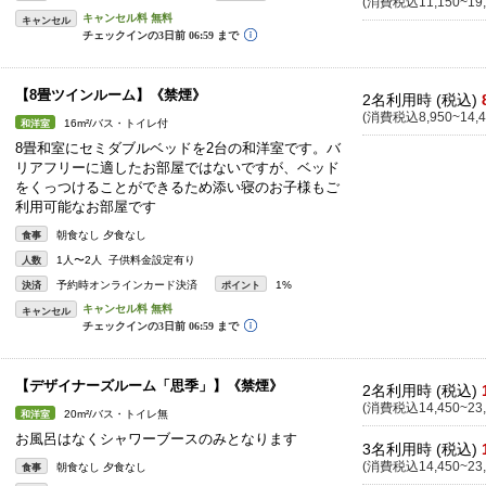
(消費税込11,150~19,
キャンセル
【8畳ツインルーム】《禁煙》
2名利用時 (税込)
(消費税込8,950~14,4
16m²/バス・トイレ付
和洋室
8畳和室にセミダブルベッドを2台の和洋室です。バ
リアフリーに適したお部屋ではないですが、ベッド
をくっつけることができるため添い寝のお子様もご
利用可能なお部屋です
朝食なし 夕食なし
食事
1人〜2人 子供料金設定有り
人数
予約時オンラインカード決済
1%
決済
ポイント
キャンセル
【デザイナーズルーム「思季」】《禁煙》
2名利用時 (税込)
(消費税込14,450~23,
20m²/バス・トイレ無
和洋室
お風呂はなくシャワーブースのみとなります
3名利用時 (税込)
(消費税込14,450~23,
朝食なし 夕食なし
食事