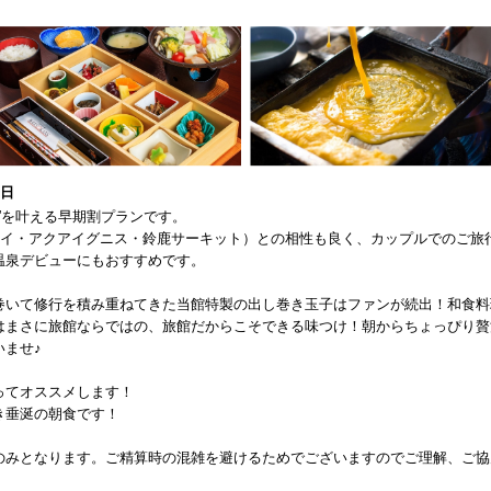
1日
行”を叶える早期割プランです。
ェイ・アクアイグニス・鈴鹿サーキット）との相性も良く、カップルでのご旅
温泉デビューにもおすすめです。
巻いて修行を積み重ねてきた当館特製の出し巻き玉子はファンが続出！和食料
はまさに旅館ならではの、旅館だからこそできる味つけ！朝からちょっぴり贅
ませ♪
ってオススメします！
き垂涎の朝食です！
のみとなります。ご精算時の混雑を避けるためでございますのでご理解、ご協