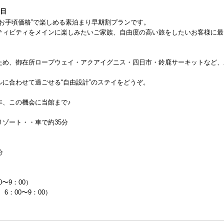
1日
“お手頃価格”で楽しめる素泊まり早期割プランです。
ティビティをメインに楽しみたいご家族、自由度の高い旅をしたいお客様に最
ため、御在所ロープウェイ・アクアイグニス・四日市・鈴鹿サーキットなど、
に合わせて過ごせる“自由設計”のステイをどうぞ。
非、この機会に当館まで♪
ゾート・・車で約35分
分
0〜9：00）
6：00〜9：00）