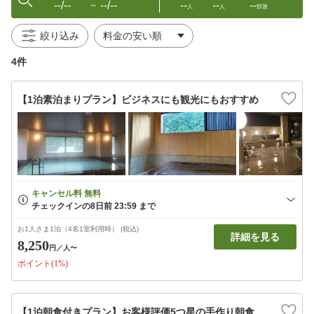
--/--
--/--
--
--
--
〜
人
人
部屋
絞り込み
4件
【1泊素泊まりプラン】ビジネスにも観光にもおすすめ
お1人さま1泊（4名1室利用時） (税込)
詳細を見る
8,250
円
／人〜
ポイント(1%)
【1泊朝食付きプラン】お客様評価5つ星の手作り朝食