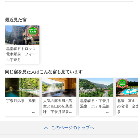
最近見た宿
黒部峡谷トロッコ
電車駅前 フィー
ル宇奈月
同じ宿を見た人はこんな宿も見ています
宇奈月温泉 延楽
人気の露天風呂客
黒部峡谷・宇奈月
北陸 富山
室と富山の旬菜美
温泉 ホテル黒部
の名湯 金
味 宇奈月温泉サ
泉
ン柳亭
このページのトップへ