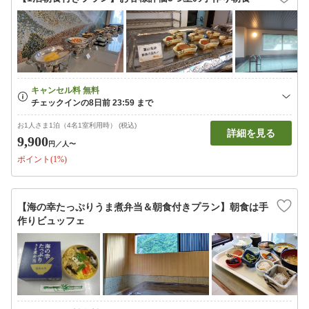
お1人さま1泊（4名1室利用時） (税込)
詳細を見る
9,900
円
／人〜
ポイント(1%)
【海の幸たっぷりうま煮弁当＆朝食付きプラン】朝食は手
作りビュッフェ