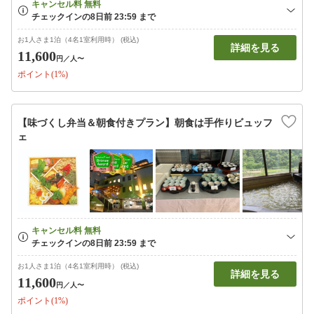
お1人さま1泊（4名1室利用時） (税込)
詳細を見る
11,600
円
／人〜
ポイント(1%)
【味づくし弁当＆朝食付きプラン】朝食は手作りビュッフ
ェ
お1人さま1泊（4名1室利用時） (税込)
詳細を見る
11,600
円
／人〜
ポイント(1%)