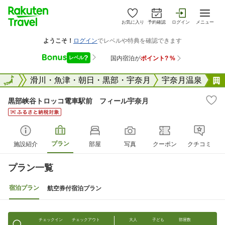
お気に入り
予約確認
ログイン
メニュー
富山県
全国
滑川・魚津・朝日・黒部・宇奈月
宇奈月温泉
黒部峡谷トロッコ電車駅前 フィール宇奈月
プラン
施設紹介
部屋
写真
クーポン
クチコミ
プラン一覧
宿泊プラン
航空券付宿泊プラン
チェックイン
チェックアウト
大人
子ども
部屋数