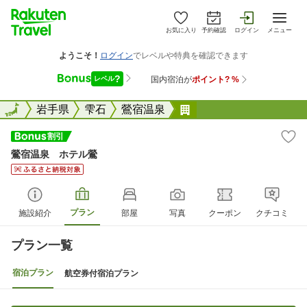
お気に入り
予約確認
ログイン
メニュー
全国
全国
岩手県
雫石
鶯宿温泉
鶯宿温泉 ホテル鶯
鶯宿温泉 ホテル鶯
プラン
施設紹介
部屋
写真
クーポン
クチコミ
プラン一覧
宿泊プラン
航空券付宿泊プラン