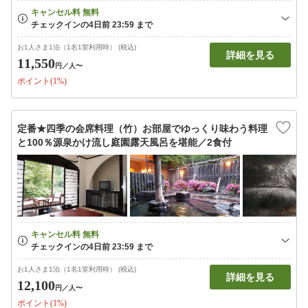
お1人さま1泊（1名1室利用時） (税込)
詳細を見る
11,550
円
／人〜
ポイント(1%)
定番★四季の会席料理（竹）お部屋でゆっくり味わう料理
と100％源泉かけ流し庭園露天風呂を堪能／2食付
お1人さま1泊（1名1室利用時） (税込)
詳細を見る
12,100
円
／人〜
ポイント(1%)