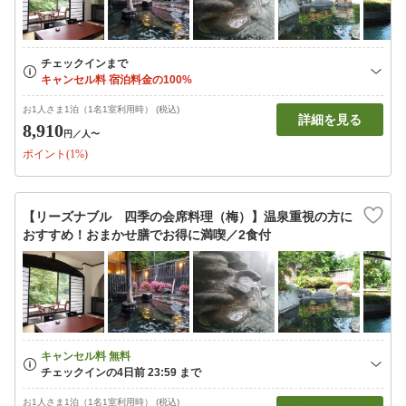
お1人さま1泊（1名1室利用時） (税込)
詳細を見る
8,910
円
／人〜
ポイント(1%)
【リーズナブル 四季の会席料理（梅）】温泉重視の方に
おすすめ！おまかせ膳でお得に満喫／2食付
お1人さま1泊（1名1室利用時） (税込)