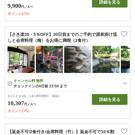
詳細を見る
9,900
円
／人〜
ポイント(1%)
【さき楽30・5％OFF】30日前までのご予約で源泉掛け流
しと会席料理（梅）をお得に満喫（2食付）
お1人さま1泊（1名1室利用時） (税込)
詳細を見る
10,307
円
／人〜
ポイント(1%)
【返金不可/2食付き/会席料理（竹）】返金不可で10％割