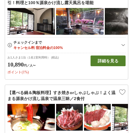
引！料理と100％源泉かけ流し露天風呂を堪能
お1人さま1泊（1名1室利用時） (税込)
詳細を見る
10,890
円
／人〜
ポイント(1%)
【選べる鍋＆陶板料理】すき焼きorしゃぶしゃぶ！よく温
まる源泉かけ流し温泉で温泉三昧／2食付