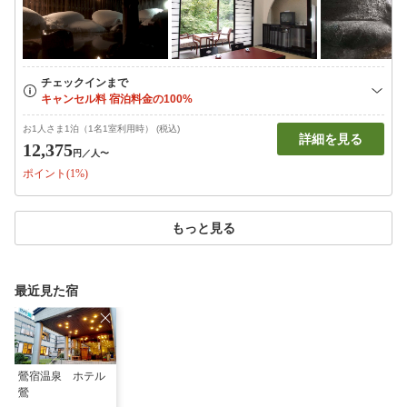
お1人さま1泊（1名1室利用時） (税込)
詳細を見る
12,375
円
／人〜
ポイント(1%)
もっと見る
最近見た宿
鶯宿温泉 ホテル
鶯