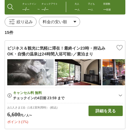
チェックイン
チェックアウト
大人
子ども
部屋数
--/--
--/--
--
--
--
〜
人
人
部屋
絞り込み
15件
ビジネス＆観光に気軽に滞在！最終イン23時・持込み
OK・自慢の温泉は24時間入浴可能♪／素泊まり
お1人さま1泊（1名1室利用時） (税込)
詳細を見る
6,600
円
／人〜
ポイント(1%)