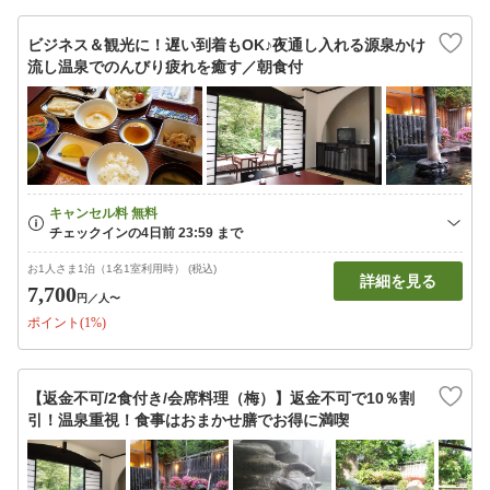
ビジネス＆観光に！遅い到着もOK♪夜通し入れる源泉かけ
流し温泉でのんびり疲れを癒す／朝食付
お1人さま1泊（1名1室利用時） (税込)
詳細を見る
7,700
円
／人〜
ポイント(1%)
【返金不可/2食付き/会席料理（梅）】返金不可で10％割
引！温泉重視！食事はおまかせ膳でお得に満喫