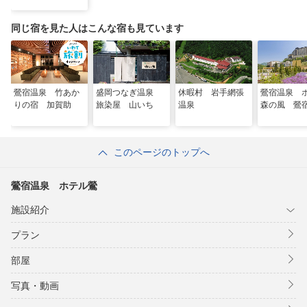
同じ宿を見た人はこんな宿も見ています
鶯宿温泉 竹あか
盛岡つなぎ温泉
休暇村 岩手網張
鶯宿温泉 
りの宿 加賀助
旅染屋 山いち
温泉
森の風 鶯
このページのトップへ
鶯宿温泉 ホテル鶯
施設紹介
プラン
部屋
写真・動画