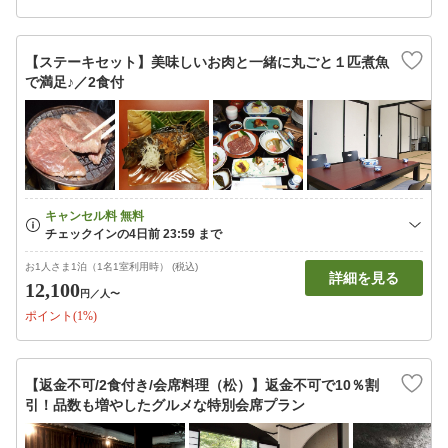
【ステーキセット】美味しいお肉と一緒に丸ごと１匹煮魚
で満足♪／2食付
お1人さま1泊（1名1室利用時） (税込)
詳細を見る
12,100
円
／人〜
ポイント(1%)
【返金不可/2食付き/会席料理（松）】返金不可で10％割
引！品数も増やしたグルメな特別会席プラン