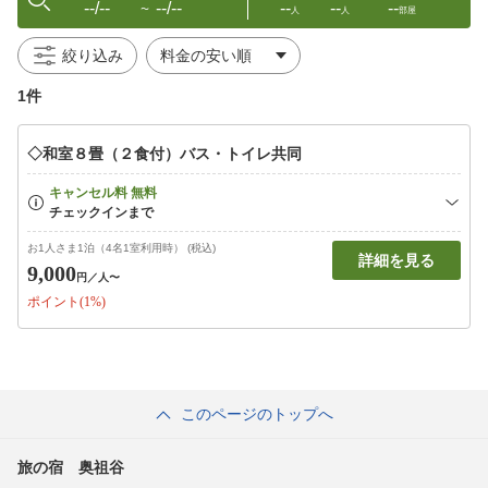
--/--
--/--
--
--
--
〜
人
人
部屋
絞り込み
1件
◇和室８畳（２食付）バス・トイレ共同
お1人さま1泊（4名1室利用時） (税込)
詳細を見る
9,000
円
／人〜
ポイント(1%)
このページのトップへ
旅の宿 奥祖谷