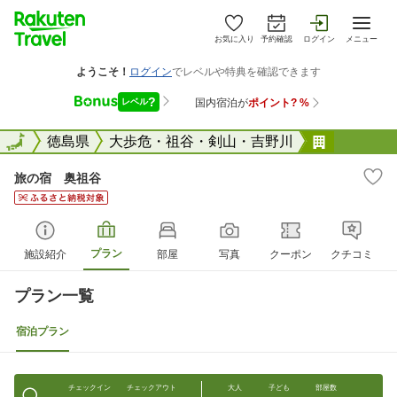
お気に入り
予約確認
ログイン
メニュー
全国
全国
徳島県
大歩危・祖谷・剣山・吉野川
旅の宿 
旅の宿 奥祖谷
プラン
施設紹介
部屋
写真
クーポン
クチコミ
プラン一覧
宿泊プラン
チェックイン
チェックアウト
大人
子ども
部屋数