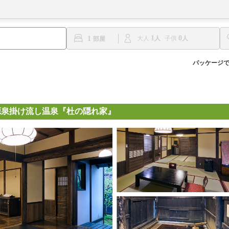
1
0
1
大人
子供
パッケージ
源泉掛け流し温泉『杜の隠れ家』