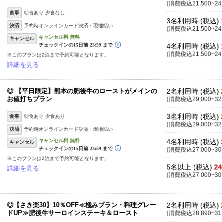
(消費税込21,500~24
食事
朝食あり 夕食なし
3名利用時 (税込)
決済
予約時オンラインカード決済・現地払い
(消費税込21,500~24
キャンセル
4名利用時 (税込)
(消費税込21,500~24
※このプランは2泊まで予約可能となります。
詳細を見る
◎ 【平日限定】熊本の肥後牛のローストがメインの
2名利用時 (税込)
お値打ちプラン
(消費税込29,000~32
3名利用時 (税込)
食事
朝食あり 夕食あり
(消費税込29,000~32
決済
予約時オンラインカード決済・現地払い
4名利用時 (税込)
キャンセル
(消費税込27,000~30
※このプランは2泊まで予約可能となります。
5名以上 (税込)
24
詳細を見る
(消費税込27,000~30
◎【さき楽30】10％OFF≪極みプラン・料理グレー
2名利用時 (税込)
ドUP≫肥後牛サーロインステーキ＆ロースト
(消費税込28,890~31