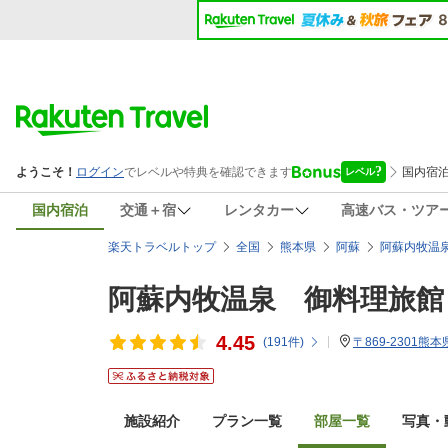
国内宿泊
交通＋宿
レンタカー
高速バス・ツア
楽天トラベルトップ
全国
熊本県
阿蘇
阿蘇内牧温
阿蘇内牧温泉 御料理旅館
4.45
(
191
件)
〒869-2301熊
施設紹介
プラン一覧
部屋一覧
写真・動