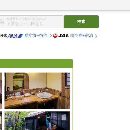
合計料金
※1部屋あたりの税込金額
検索
〜
航空券+宿泊
航空券+宿泊
で検索