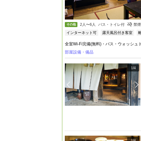
2人〜6人
バス・トイレ付
禁煙
その他
インターネット可
露天風呂付き客室
全室Wi-Fi完備(無料)・バス・ウォッシ
部屋設備・備品
1
/
4
1
/
4