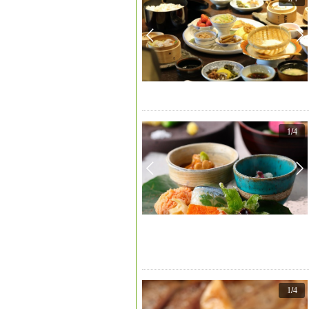
1
/
4
1
/
4