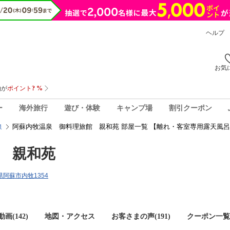
ヘルプ
お気
ー
海外旅行
遊び・体験
キャンプ場
割引クーポン
阿蘇内牧温泉 御料理旅館 親和苑 部屋一覧 【離れ・客室専用露天風
泉
 親和苑
本県阿蘇市内牧1354
画(142)
地図・アクセス
お客さまの声(
191
)
クーポン一覧