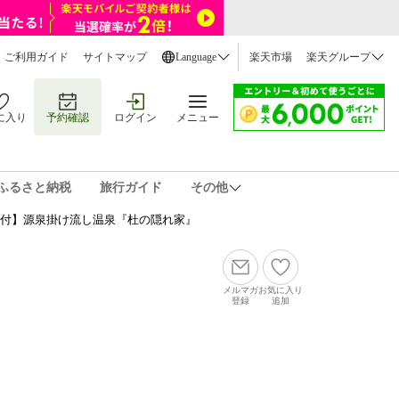
ご利用ガイド
サイトマップ
Language
楽天市場
楽天グループ
に入り
予約確認
ログイン
メニュー
ふるさと納税
旅行ガイド
その他
呂付】源泉掛け流し温泉『杜の隠れ家』
メルマガ
お気に入り
登録
追加