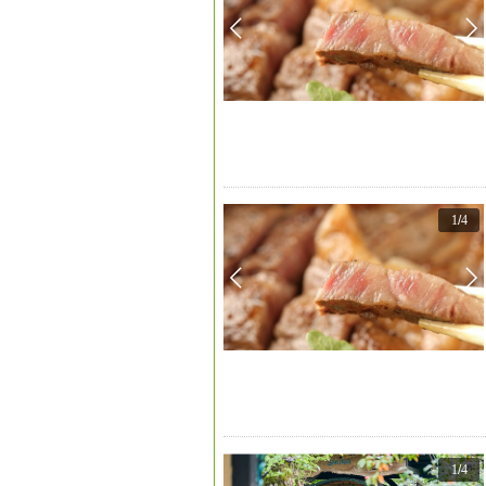
1
/
4
1
/
4