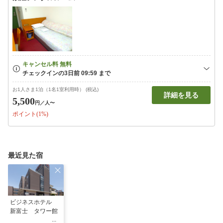
お1人さま1泊（1名1室利用時） (税込)
詳細を見る
5,500
円
／人〜
ポイント(1%)
最近見た宿
ビジネスホテル
新富士 タワー館