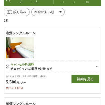
--/--
--/--
--
--
--
〜
人
人
部屋
絞り込み
2件
喫煙シングルルーム
お1人さま1泊（1名1室利用時） (税込)
詳細を見る
5,500
円
／人〜
ポイント(1%)
禁煙シングルルーム