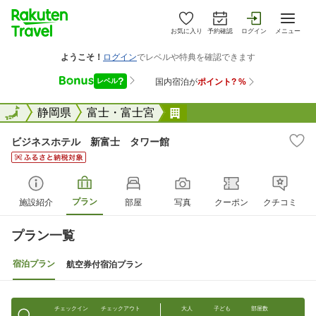
お気に入り
予約確認
ログイン
メニュー
全国
全国
静岡県
富士・富士宮
ビジネスホテル 新富士
ビジネスホテル 新富士 タワー館
プラン
施設紹介
部屋
写真
クーポン
クチコミ
プラン一覧
宿泊プラン
航空券付宿泊プラン
チェックイン
チェックアウト
大人
子ども
部屋数