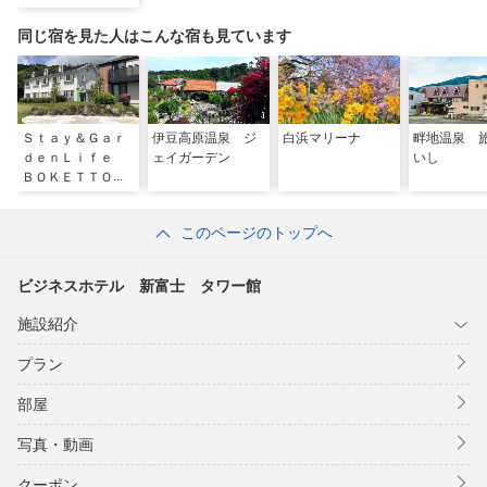
同じ宿を見た人はこんな宿も見ています
Ｓｔａｙ＆Ｇａｒ
伊豆高原温泉 ジ
白浜マリーナ
畔地温泉 
ｄｅｎＬｉｆｅ
ェイガーデン
いし
ＢＯＫＥＴＴＯ伊
豆熱川
このページのトップへ
ビジネスホテル 新富士 タワー館
施設紹介
プラン
部屋
写真・動画
クーポン