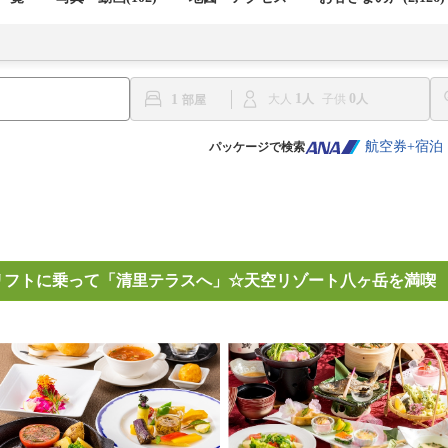
1
0
1
大人
子供
航空券+宿泊
パッケージで検索
マリフトに乗って「清里テラスへ」☆天空リゾート八ヶ岳を満喫