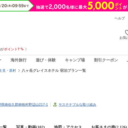
ヘルプ
お気
ー
海外旅行
遊び・体験
キャンプ場
割引クーポン
八ヶ岳グレイスホテル 宿泊プラン一覧
士見・原村
長野県南佐久郡南牧村野辺山217-1
サステナブルな取り組み
一覧
写真・動画(102)
地図・アクセス
お客さまの声(
2,126
)