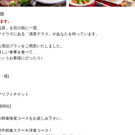
2日
ます。
里高原」を目の前に一望。
メドウズにある「清里テラス」があなたを待っています。
な宿泊プランをご用意いたしました。
味しい食事を食べて、
というお客様にぴったり♪
火・祝)
マリフトチケット
00分]
の和食味覚コースをお楽しみ下さい。
和牛鉄板ステーキ洋食コース！