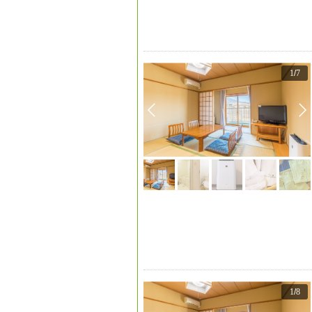
1
/
7
1
/
8