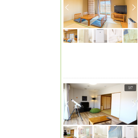
1
/
7