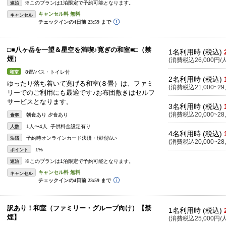
※このプランは1泊限定で予約可能となります。
連泊
キャンセル
□■八ヶ岳を一望＆星空を満喫♪寛ぎの和室■□（禁
1名利用時 (税込)
煙）
(消費税込26,000円/人
8畳/バス・トイレ付
和室
2名利用時 (税込)
ゆったり落ち着いて寛げる和室(８畳）は、ファミ
(消費税込21,000~29,
リーでのご利用にも最適です♪お布団敷きはセルフ
サービスとなります。
3名利用時 (税込)
(消費税込20,000~28,
朝食あり 夕食あり
食事
1人〜4人 子供料金設定有り
人数
4名利用時 (税込)
予約時オンラインカード決済・現地払い
決済
(消費税込20,000~28,
1%
ポイント
※このプランは1泊限定で予約可能となります。
連泊
キャンセル
訳あり！和室（ファミリー・グループ向け）【禁
1名利用時 (税込)
煙】
(消費税込25,000円/人