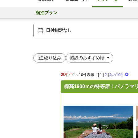
宿泊プラン
日付指定なし
絞り込み
20
件中
1～10件表示
[
1
|
2
]
次の10件
標高1900ｍの特等席！パノラ