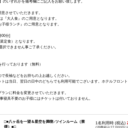
ス】のいずれかを備考欄にご記入をお願い致します。
用意させていただきます。
事は『大人食』のご用意となります。
お子様ランチ』のご用意となります。
00分]
旬菜定食）となります。
ご選択できません事ご了承ください。
トを行っております（無料）
ので長袖などをお持ちの上お越しください。
ットは当日、翌日の日中のどちらでも利用可能でございます。ホテルフロント
プランに料金を変更させていただきます。
食事寝具不要のお子様にはチケットは付いておりません。
□■八ヶ岳を一望＆星空を満喫♪ツインルーム（禁
1名利用時 (税込)
煙）■□
(消費税込27,000円/人