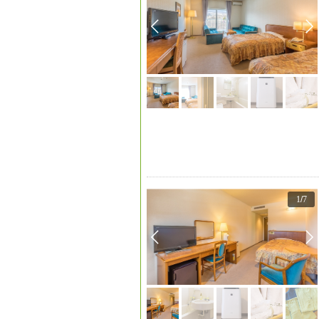
1
/
7