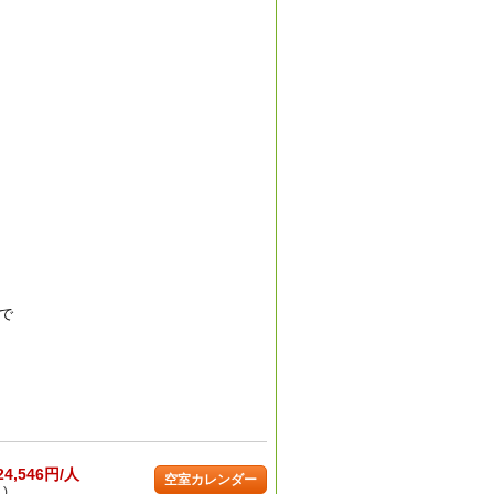
で
24,546円/人
空室カレンダー
)