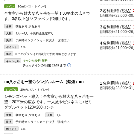
30m²/バス・トイレ付
ツイン
2名利用時 (税込)
全客室から雄大な八ヶ岳を一望！30平米の広さで
(消費税込22,000~30,
す。3名以上はソファベッド利用です。
3名利用時 (税込)
朝食あり 夕食あり
食事
(消費税込21,000~26,
1人〜4人 子供料金設定有り
人数
予約時オンラインカード決済・現地払い
決済
4名利用時 (税込)
1%
ポイント
(消費税込21,000~26,
※このプランは1泊限定で予約可能となります。
連泊
キャンセル
□■八ヶ岳を一望◇シングルルーム（禁煙）■□
1名利用時 (税込)
(消費税込23,000~31,
20m²/バス・トイレ付
シングル
シモンズベット導入！全客室から雄大な八ヶ岳を一
望！20平米の広さです。一人旅やビジネスに♪ゼミ
ダブルベット120×200センチ
朝食あり 夕食あり
1人
食事
人数
予約時オンラインカード決済・現地払い
決済
1%
ポイント