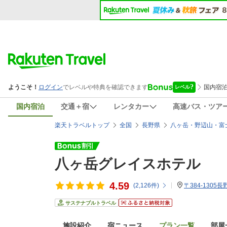
国内宿泊
交通＋宿
レンタカー
高速バス・ツア
楽天トラベルトップ
全国
長野県
八ヶ岳・野辺山・富
八ヶ岳グレイスホテル
4.59
(
2,126
件)
〒384-1305
サステナブルトラベル
施設紹介
宿ニュース
プラン一覧
部屋