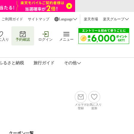
ご利用ガイド
サイトマップ
Language
楽天市場
楽天グループ
に入り
予約確認
ログイン
メニュー
ふるさと納税
旅行ガイド
その他
メルマガ
お気に入り
登録
追加
クーポン一覧