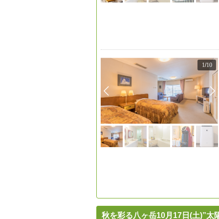
1
/
10
秋を彩る八ヶ岳10月17日(土)