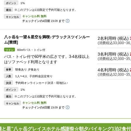
1%
ポイント
※このプランは1泊限定で予約可能となります。
連泊
キャンセル
八ヶ岳を一望＆星空を満喫♪デラックスツインルー
2名利用時 (税込)
ム[禁煙]
(消費税込33,000~36,
60m²/バス・トイレ付
ツイン
3名利用時 (税込)
バス・トイレ付で60平米の広さです。3-4名様以上
(消費税込32,000~35,
はソファベッド利用となります
4名利用時 (税込)
朝食あり 夕食あり
食事
(消費税込32,000~35,
1人〜4人 子供料金設定有り
人数
予約時オンラインカード決済・現地払い
決済
1%
ポイント
※このプランは1泊限定で予約可能となります。
連泊
キャンセル
”太陽と星”八ヶ岳グレイスホテル感謝祭☆朝夕バイキング1泊2食付