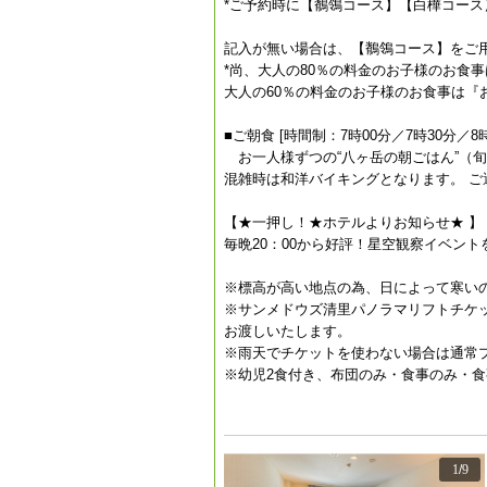
*ご予約時に【鶺鴒コース】【白樺コー
記入が無い場合は、【鶺鴒コース】をご
*尚、大人の80％の料金のお子様のお食
大人の60％の料金のお子様のお食事は『
■ご朝食 [時間制：7時00分／7時30分／8時
お一人様ずつの“八ヶ岳の朝ごはん”（
混雑時は和洋バイキングとなります。 
【★一押し！★ホテルよりお知らせ★ 】
毎晩20：00から好評！星空観察イベン
※標高が高い地点の為、日によって寒い
※サンメドウズ清里パノラマリフトチケ
お渡しいたします。
※雨天でチケットを使わない場合は通常
※幼児2食付き、布団のみ・食事のみ・
1
/
9