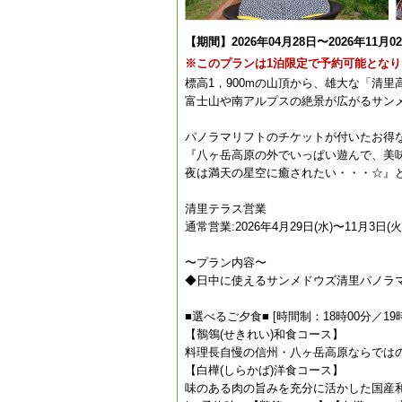
【期間】2026年04月28日〜2026年11月0
※このプランは1泊限定で予約可能となり
標高1，900mの山頂から、雄大な「清
富士山や南アルプスの絶景が広がるサン
パノラマリフトのチケットが付いたお得
『八ヶ岳高原の外でいっぱい遊んで、美
夜は満天の星空に癒されたい・・・☆』
清里テラス営業
通常営業:2026年4月29日(水)〜11月3日(
〜プラン内容〜
◆日中に使えるサンメドウズ清里パノラ
■選べるご夕食■ [時間制：18時00分／19時
【鶺鴒(せきれい)和食コース】
料理長自慢の信州・八ヶ岳高原ならでは
【白樺(しらかば)洋食コース】
味のある肉の旨みを充分に活かした国産