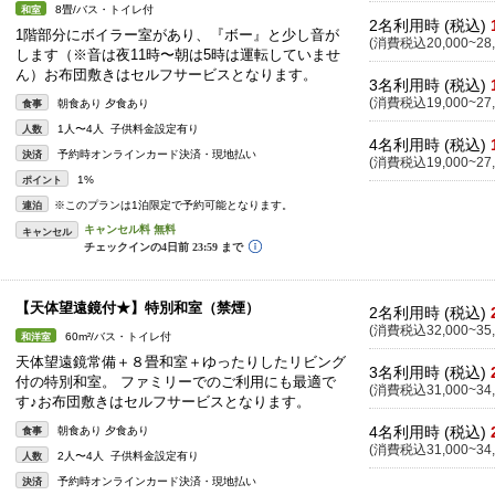
8畳/バス・トイレ付
和室
2名利用時 (税込)
1階部分にボイラー室があり、『ボー』と少し音が
(消費税込20,000~28,
します（※音は夜11時〜朝は5時は運転していませ
ん）お布団敷きはセルフサービスとなります。
3名利用時 (税込)
(消費税込19,000~27,
朝食あり 夕食あり
食事
1人〜4人 子供料金設定有り
人数
4名利用時 (税込)
予約時オンラインカード決済・現地払い
決済
(消費税込19,000~27,
1%
ポイント
※このプランは1泊限定で予約可能となります。
連泊
キャンセル
【天体望遠鏡付★】特別和室（禁煙）
2名利用時 (税込)
(消費税込32,000~35,
60m²/バス・トイレ付
和洋室
天体望遠鏡常備＋８畳和室＋ゆったりしたリビング
3名利用時 (税込)
付の特別和室。 ファミリーでのご利用にも最適で
(消費税込31,000~34,
す♪お布団敷きはセルフサービスとなります。
4名利用時 (税込)
朝食あり 夕食あり
食事
(消費税込31,000~34,
2人〜4人 子供料金設定有り
人数
予約時オンラインカード決済・現地払い
決済