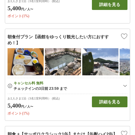
お1人さま1泊（3名1室利用時） (税込)
詳細を見る
5,400
円
／人〜
ポイント(1%)
朝食付プラン【函館をゆっくり観光したい方におすす
め！】
お1人さま1泊（3名1室利用時） (税込)
詳細を見る
5,400
円
／人〜
ポイント(1%)
朝食 +【サッポロクラシック1缶】または【缶酎ハイ2缶】