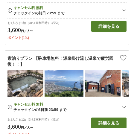
お1人さま1泊（3名1室利用時） (税込)
詳細を見る
3,600
円
／人〜
ポイント(1%)
素泊りプラン 【駐車場無料！源泉掛け流し温泉で疲労回
復！！】
お1人さま1泊（3名1室利用時） (税込)
詳細を見る
3,600
円
／人〜