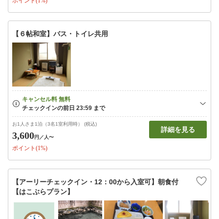
ポイント(1%)
【６帖和室】バス・トイレ共用
お1人さま1泊（3名1室利用時） (税込)
詳細を見る
3,600
円
／人〜
ポイント(1%)
【アーリーチェックイン・12：00から入室可】朝食付
【はこぶらプラン】