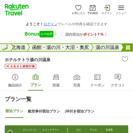
お気に入り
予約確認
ログイン
メニュー
全国
全国
北海道
函館・湯の川・大沼・奥尻
湯の川温泉
ホテルテトラ湯の川温泉
プラン
施設紹介
部屋
写真
クーポン
クチコミ
プラン一覧
宿泊プラン
航空券付宿泊プラン
JR付き宿泊プラン
チェックイン
チェックアウト
大人
子ども
部屋数