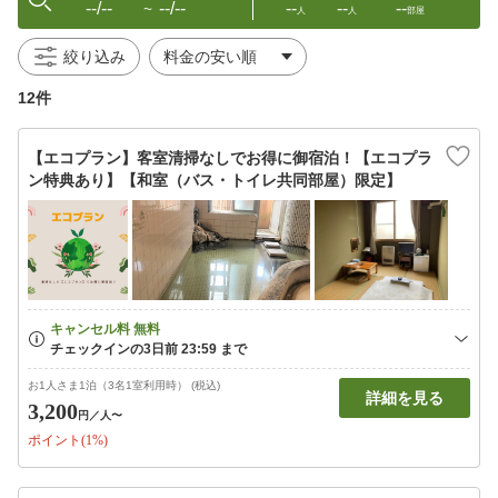
--/--
--/--
--
--
--
〜
人
人
部屋
絞り込み
12件
【エコプラン】客室清掃なしでお得に御宿泊！【エコプラ
ン特典あり】【和室（バス・トイレ共同部屋）限定】
お1人さま1泊（3名1室利用時） (税込)
詳細を見る
3,200
円
／人〜
ポイント(1%)