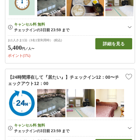
お1人さま1泊（3名1室利用時） (税込)
詳細を見る
5,400
円
／人〜
ポイント(1%)
【24時間滞在して『居たい』】チェックイン12：00〜チ
ェックアウト12：00