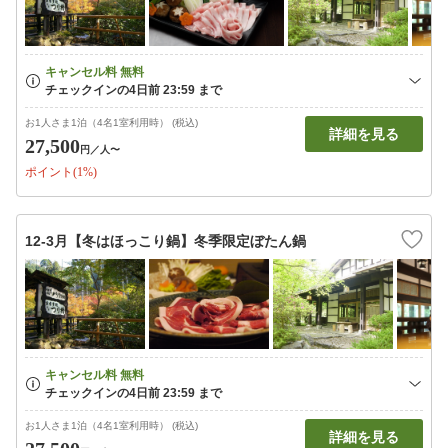
お1人さま1泊（4名1室利用時） (税込)
詳細を見る
27,500
円
／人〜
ポイント(1%)
12-3月【冬はほっこり鍋】冬季限定ぼたん鍋
お1人さま1泊（4名1室利用時） (税込)
詳細を見る