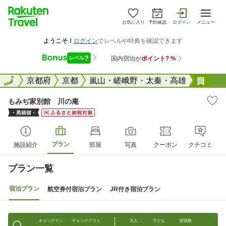
お気に入り
予約確認
ログイン
メニュー
全国
全国
京都府
京都
嵐山・嵯峨野・太秦・高雄
もみ
もみぢ家別館 川の庵
プラン
施設紹介
部屋
写真
クーポン
クチコミ
プラン一覧
宿泊プラン
航空券付宿泊プラン
JR付き宿泊プラン
チェックイン
チェックアウト
大人
子ども
部屋数