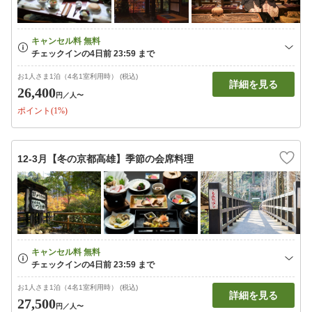
お1人さま1泊（4名1室利用時） (税込)
詳細を見る
26,400
円
／人〜
ポイント(1%)
12-3月【冬の京都高雄】季節の会席料理
お1人さま1泊（4名1室利用時） (税込)
詳細を見る
27,500
円
／人〜