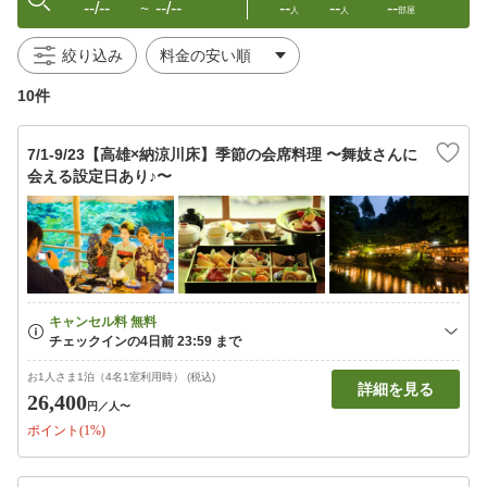
--/--
--/--
--
--
--
〜
人
人
部屋
絞り込み
10件
7/1-9/23【高雄×納涼川床】季節の会席料理 〜舞妓さんに
会える設定日あり♪〜
お1人さま1泊（4名1室利用時） (税込)
詳細を見る
26,400
円
／人〜
ポイント(1%)