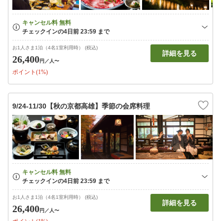
お1人さま1泊（4名1室利用時） (税込)
詳細を見る
26,400
円
／人〜
ポイント(1%)
9/24-11/30【秋の京都高雄】季節の会席料理
お1人さま1泊（4名1室利用時） (税込)
詳細を見る
26,400
円
／人〜