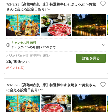
7/1-9/23【高雄×納涼川床】特選和牛しゃぶしゃぶ 〜舞妓
さんに会える設定日あり♪〜
お1人さま1泊（4名1室利用時） (税込)
詳細を見る
26,400
円
／人〜
ポイント(1%)
7/1-9/23【高雄×納涼川床】特選和牛すき焼き 〜舞妓さん
に会える設定日あり♪〜