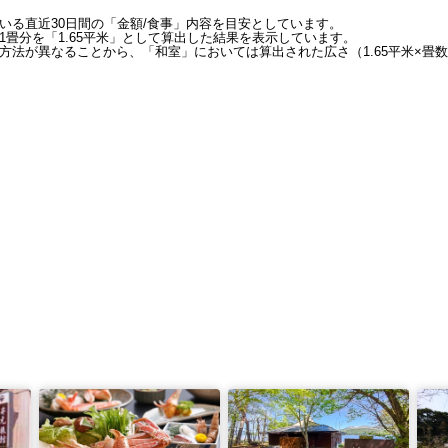
いる直近30日間の「金額/食事」内容を目安としています。
畳分を「1.65平米」として算出した結果を表示しています。
方法が異なることから、「和室」においては算出された広さ（1.65平米×畳数