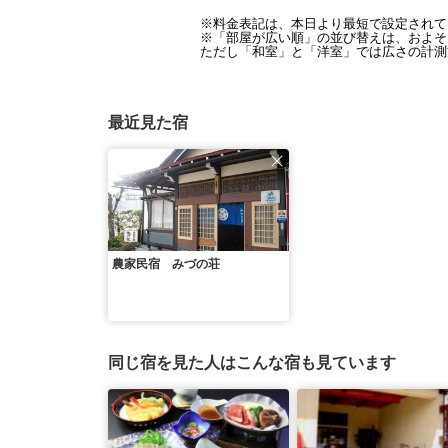
※料金表記は、本日より最短で設定されて
※「部屋が広い順」の並び替えは、およそ1
ただし「和室」と「洋室」では広さの計測
最近見た宿
農家民宿 みづの荘
同じ宿を見た人はこんな宿も見ています