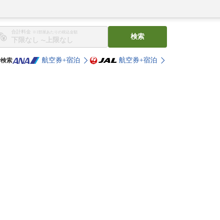
合計料金
※1部屋あたりの税込金額
検索
〜
航空券+宿泊
航空券+宿泊
で検索