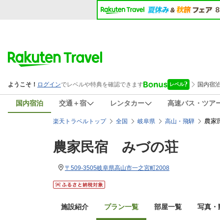
国内宿泊
交通＋宿
レンタカー
高速バス・ツア
農家
楽天トラベルトップ
全国
岐阜県
高山・飛騨
農家民宿 みづの荘
〒509-3505岐阜県高山市一之宮町2008
施設紹介
プラン一覧
部屋一覧
写真・動