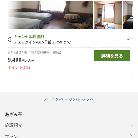
お1人さま1泊（3名1室利用時） (税込)
詳細を見る
9,400
円
／人〜
ポイント(1%)
このページのトップへ
あざみ亭
施設紹介
プラン