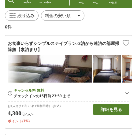
--/--
--/--
--
--
--
〜
人
人
部屋
絞り込み
6件
お食事いらずシンプルステイプラン♪2泊から連泊の部屋掃
除無【素泊まり】
お1人さま1泊（3名1室利用時） (税込)
詳細を見る
4,300
円
／人〜
ポイント(1%)