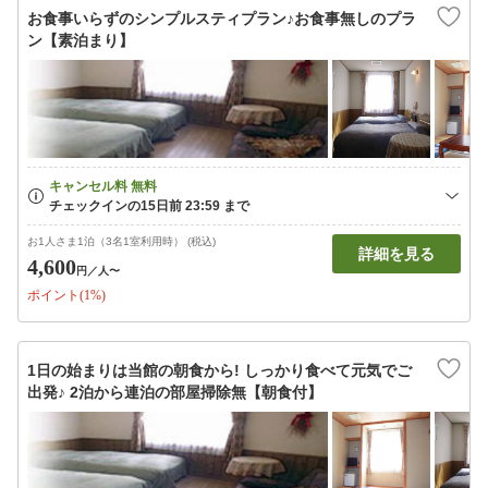
お食事いらずのシンプルスティプラン♪お食事無しのプラ
ン【素泊まり】
お1人さま1泊（3名1室利用時） (税込)
詳細を見る
4,600
円
／人〜
ポイント(1%)
1日の始まりは当館の朝食から! しっかり食べて元気でご
出発♪ 2泊から連泊の部屋掃除無【朝食付】