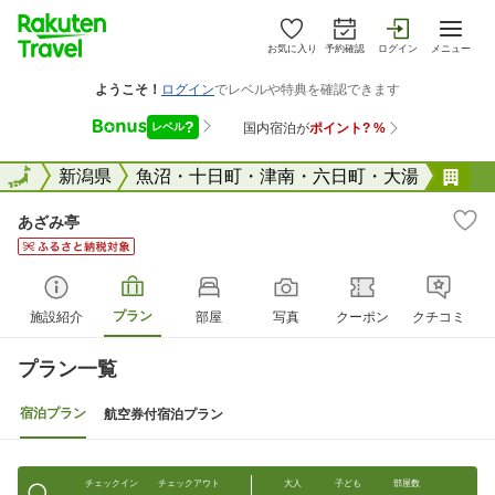
お気に入り
予約確認
ログイン
メニュー
全国
全国
新潟県
魚沼・十日町・津南・六日町・大湯
あ
あざみ亭
プラン
施設紹介
部屋
写真
クーポン
クチコミ
プラン一覧
宿泊プラン
航空券付宿泊プラン
チェックイン
チェックアウト
大人
子ども
部屋数