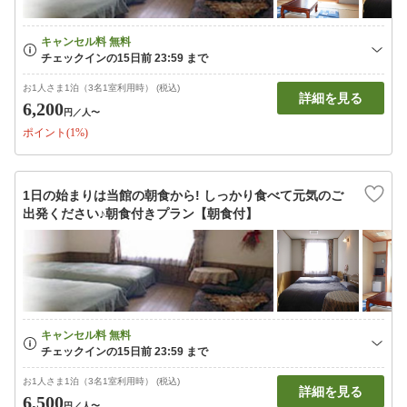
お1人さま1泊（3名1室利用時） (税込)
詳細を見る
6,200
円
／人〜
ポイント(1%)
1日の始まりは当館の朝食から! しっかり食べて元気のご
出発ください♪朝食付きプラン【朝食付】
お1人さま1泊（3名1室利用時） (税込)
詳細を見る
6,500
円
／人〜