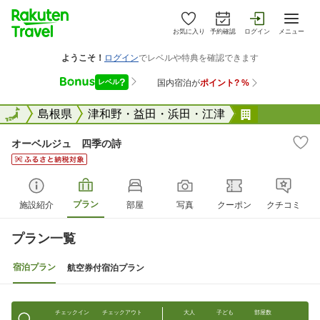
お気に入り
予約確認
ログイン
メニュー
全国
全国
島根県
津和野・益田・浜田・江津
オーベルジ
オーベルジュ 四季の詩
プラン
施設紹介
部屋
写真
クーポン
クチコミ
プラン一覧
宿泊プラン
航空券付宿泊プラン
チェックイン
チェックアウト
大人
子ども
部屋数