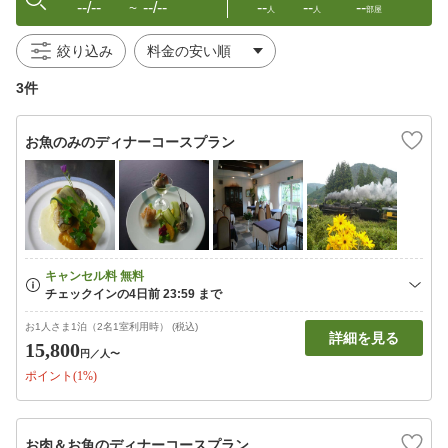
--/--
--/--
--
--
--
〜
人
人
部屋
絞り込み
3件
お魚のみのディナーコースプラン
お1人さま1泊（2名1室利用時） (税込)
詳細を見る
15,800
円
／人〜
ポイント(1%)
お肉＆お魚のディナーコースプラン