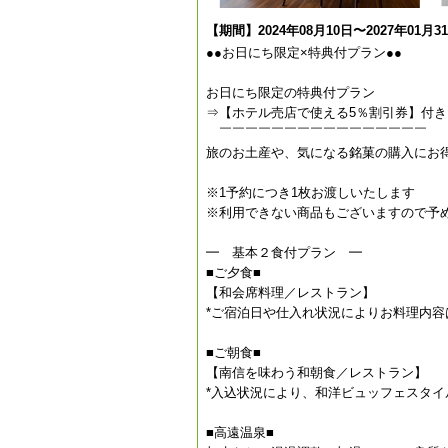
【期間】2024年08月10日〜2027年01月3
●●お日にち限定×特典付プラン●●
お日にち限定の特典付プラン
⇒【ホテル売店で使える5％割引券】付き
￣￣￣￣￣￣￣￣￣￣￣￣￣￣￣￣
旅のお土産や、気になる銘菓の購入にお
※1予約につき1枚お渡しいたします
※利用できない商品もございますので予
━ 基本２食付プラン ━
■ご夕食■
【和会席料理／レストラン】
*ご宿泊日や仕入れ状況によりお料理内容
■ご朝食■
【南信を味わう和朝食／レストラン】
*入込状況により、和洋ビュッフェスタ
■高遠温泉■