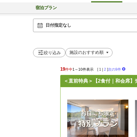
宿泊プラン
日付指定なし
絞り込み
19
件中
1～10件表示
[
1
|
2
]
次の9件
＜直前特典＞【2食付｜和会席】