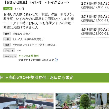
【おまかせ部屋】トイレ付 ＜レイクビュー＞
2名利用時 (税込)
(消費税込19,000~22,
トイレ付
その他
お泊りの人数にあわせて「和室、洋室、和モダン、
3名利用時 (税込)
和洋室」いずれかのお部屋をご用意いたします ※
(消費税込18,500~21,
チェックイン時にお伝え ※お部屋タイプの指定・
希望はお受けできません
4名利用時 (税込)
(消費税込18,000~21,
朝食あり 夕食あり
食事
1人〜5人 子供料金設定有り
人数
予約時オンラインカード決済・現地払い
決済
1%
ポイント
キャンセル
割引＋売店5％OFF割引券付！お日にち限定