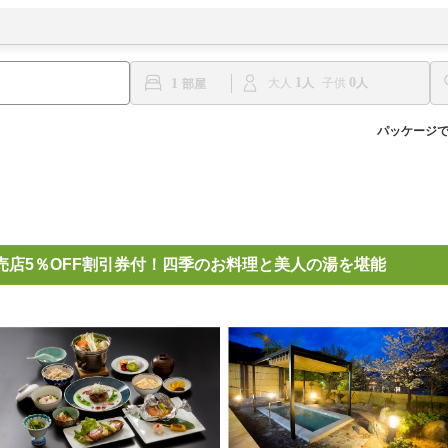
1
0
1
大人
子供
パッケージ
売店5％OFF割引券付！四季のお料理と美人の湯を堪能