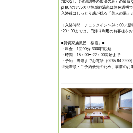
加水なし（湯温調整の加温のみ）の良質
pH9.7のアルカリ性単純温泉は無色透明
入浴後はしっとり感が残る「美人の湯」
［入浴時間 チェックイン〜24：00／翌朝
*20：00までは、日帰り利用のお客様を
■貸切家族風呂「桜霞」■
・料金 1回90分 3000円税込
・時間 15：00〜22：00開始まで
・予約 当館までお電話（0265-94-22
※先着順・ご予約優先のため、事前のお