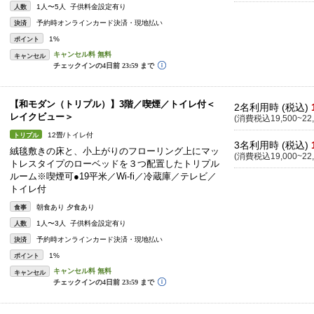
1人〜5人 子供料金設定有り
人数
予約時オンラインカード決済・現地払い
決済
1%
ポイント
キャンセル
【和モダン（トリプル）】3階／喫煙／トイレ付＜
2名利用時 (税込)
レイクビュー＞
(消費税込19,500~22,
12畳/トイレ付
トリプル
3名利用時 (税込)
絨毯敷きの床と、小上がりのフローリング上にマッ
(消費税込19,000~22,
トレスタイプのローベッドを３つ配置したトリプル
ルーム※喫煙可●19平米／Wi-fi／冷蔵庫／テレビ／
トイレ付
朝食あり 夕食あり
食事
1人〜3人 子供料金設定有り
人数
予約時オンラインカード決済・現地払い
決済
1%
ポイント
キャンセル