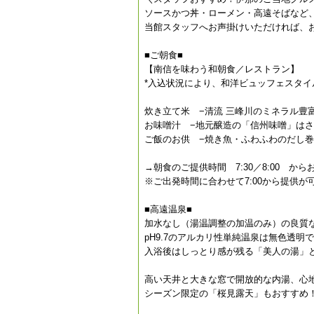
ソースかつ丼・ローメン・高遠そばなど
当館スタッフへお声掛けいただければ、
■ご朝食■
【南信を味わう和朝食／レストラン】
*入込状況により、和洋ビュッフェスタ
炊き立て米 −清流 三峰川のミネラル豊
お味噌汁 −地元醸造の「信州味噌」は
ご飯のお供 −焼き魚・ふわふわのだし
→朝食のご提供時間 7:30／8:00 か
※ご出発時間に合わせて7:00から提供
■高遠温泉■
加水なし（湯温調整の加温のみ）の良質
pH9.7のアルカリ性単純温泉は無色透明
入浴後はしっとり感が残る「美人の湯」
高い天井と大きな窓で開放的な内湯、心
シーズン限定の「桜見露天」もおすすめ