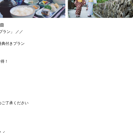
1日
プラン」 ／／
特典付きプラン
お得！
めご了承ください
メ／