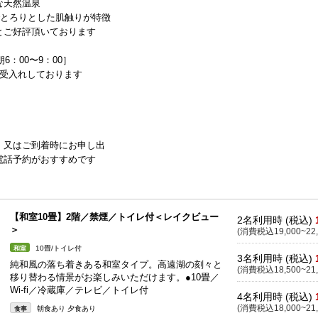
な天然温泉
でとろりとした肌触りが特徴
とご好評頂いております
6：00〜9：00］
お受入れしております
00）又はご到着時にお申し出
電話予約がおすすめです
【和室10畳】2階／禁煙／トイレ付＜レイクビュー
2名利用時 (税込)
＞
(消費税込19,000~22,
10畳/トイレ付
和室
3名利用時 (税込)
純和風の落ち着きある和室タイプ。高遠湖の刻々と
(消費税込18,500~21,
移り替わる情景がお楽しみいただけます。●10畳／
Wi-fi／冷蔵庫／テレビ／トイレ付
4名利用時 (税込)
(消費税込18,000~21,
朝食あり 夕食あり
食事