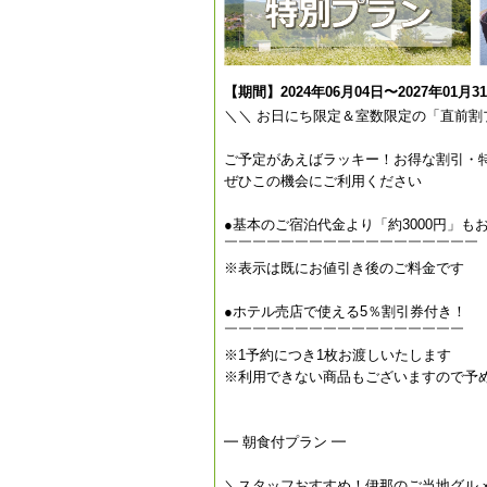
【期間】2024年06月04日〜2027年01月3
＼＼ お日にち限定＆室数限定の「直前割
ご予定があえばラッキー！お得な割引・
ぜひこの機会にご利用ください
●基本のご宿泊代金より「約3000円」も
￣￣￣￣￣￣￣￣￣￣￣￣￣￣￣￣￣￣
※表示は既にお値引き後のご料金です
●ホテル売店で使える5％割引券付き！
￣￣￣￣￣￣￣￣￣￣￣￣￣￣￣￣￣
※1予約につき1枚お渡しいたします
※利用できない商品もございますので予
━ 朝食付プラン ━
＼スタッフおすすめ！伊那のご当地グル