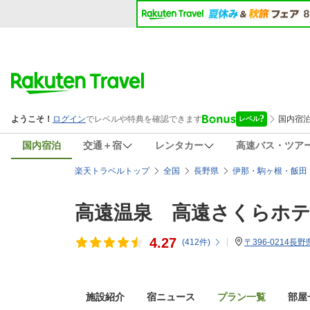
国内宿泊
交通＋宿
レンタカー
高速バス・ツア
楽天トラベルトップ
全国
長野県
伊那・駒ヶ根・飯田
高遠温泉 高遠さくらホ
4.27
(
412
件)
〒396-0214長
施設紹介
宿ニュース
プラン一覧
部屋