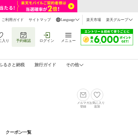
ご利用ガイド
サイトマップ
Language
楽天市場
楽天グループ
に入り
予約確認
ログイン
メニュー
ふるさと納税
旅行ガイド
その他
メルマガ
お気に入り
登録
追加
クーポン一覧