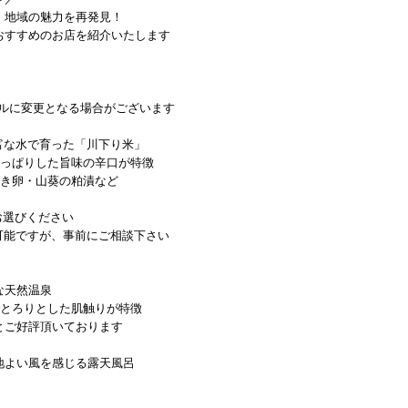
、地域の魅力を再発見！
おすすめのお店を紹介いたします
イルに変更となる場合がございます
富な水で育った「川下り米」
さっぱりした旨味の辛口が特徴
巻き卵・山葵の粕漬など
らお選びください
が可能ですが、事前にご相談下さい
な天然温泉
でとろりとした肌触りが特徴
とご好評頂いております
地よい風を感じる露天風呂
！