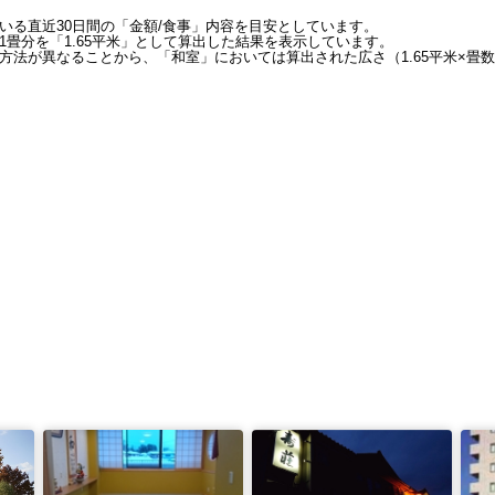
いる直近30日間の「金額/食事」内容を目安としています。
畳分を「1.65平米」として算出した結果を表示しています。
方法が異なることから、「和室」においては算出された広さ（1.65平米×畳数