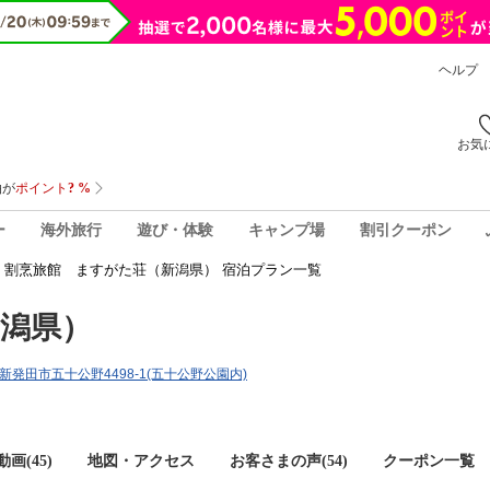
ヘルプ
お気
ー
海外旅行
遊び・体験
キャンプ場
割引クーポン
割烹旅館 ますがた荘（新潟県） 宿泊プラン一覧
潟県）
潟県新発田市五十公野4498-1(五十公野公園内)
画(45)
地図・アクセス
お客さまの声(
54
)
クーポン一覧