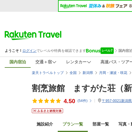
国内宿泊
交通＋宿
レンタカー
高速バス・ツア
楽天トラベルトップ
全国
新潟県
月岡・瀬波・咲花
割烹旅館 ますがた荘（新
4.50
(
54
件)
〒957-0021新
施設紹介
プラン一覧
部屋一覧
写真・動