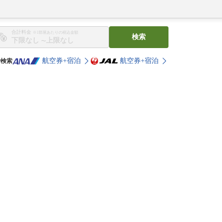
合計料金
※1部屋あたりの税込金額
検索
〜
航空券+宿泊
航空券+宿泊
で検索
。