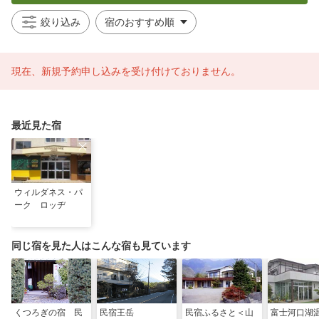
絞り込み
現在、新規予約申し込みを受け付けておりません。
最近見た宿
ウィルダネス・パ
ーク ロッヂ
同じ宿を見た人はこんな宿も見ています
くつろぎの宿 民
民宿王岳
民宿ふるさと＜山
富士河口