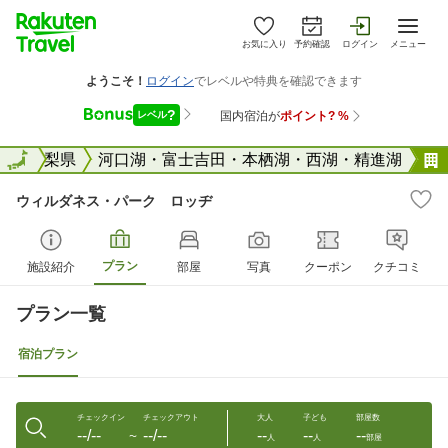
お気に入り
予約確認
ログイン
メニュー
全国
山梨県
全国
河口湖・富士吉田・本栖湖・西湖・精進湖
ウィルダネス・パーク ロッヂ
プラン
施設紹介
部屋
写真
クーポン
クチコミ
プラン一覧
宿泊プラン
チェックイン
チェックアウト
大人
子ども
部屋数
--/--
--/--
--
--
--
〜
人
人
部屋