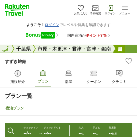
お気に入り
予約確認
ログイン
メニュー
全国
全国
千葉県
市原・木更津・君津・富津・鋸南
すず
すずき旅館
プラン
施設紹介
部屋
クーポン
クチコミ
プラン一覧
宿泊プラン
チェックイン
チェックアウト
大人
子ども
部屋数
--/--
--/--
--
--
--
〜
人
人
部屋