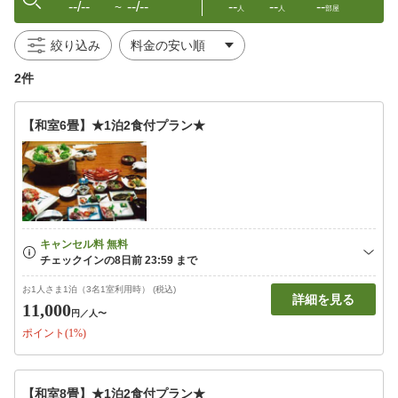
--/--
--/--
--
--
--
〜
人
人
部屋
絞り込み
2件
【和室6畳】★1泊2食付プラン★
お1人さま1泊（3名1室利用時） (税込)
詳細を見る
11,000
円
／人〜
ポイント(1%)
【和室8畳】★1泊2食付プラン★