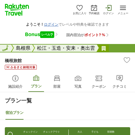
お気に入り
予約確認
ログイン
メニュー
全国
全国
島根県
松江・玉造・安来・奥出雲
橋根旅館
橋根旅館
プラン
施設紹介
部屋
写真
クーポン
クチコミ
プラン一覧
宿泊プラン
チェックイン
チェックアウト
大人
子ども
部屋数