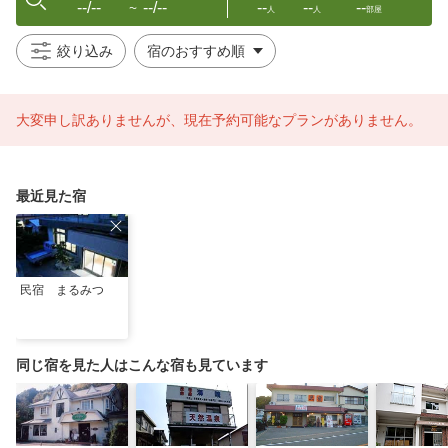
--/--
--/--
--
--
--
〜
人
人
部屋
絞り込み
大変申し訳ありませんが、現在予約可能なプランがありません。
最近見た宿
民宿 まるみつ
同じ宿を見た人はこんな宿も見ています