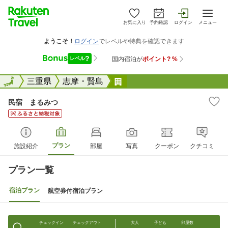
お気に入り
予約確認
ログイン
メニュー
全国
全国
三重県
志摩・賢島
民宿 まるみつ
民宿 まるみつ
プラン
施設紹介
部屋
写真
クーポン
クチコミ
プラン一覧
宿泊プラン
航空券付宿泊プラン
チェックイン
チェックアウト
大人
子ども
部屋数