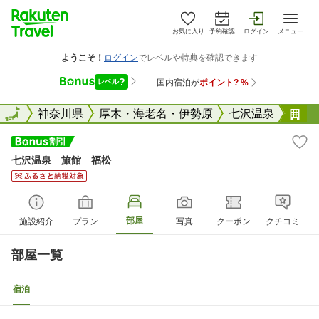
お気に入り
予約確認
ログイン
メニュー
全国
全国
神奈川県
厚木・海老名・伊勢原
七沢温泉
七
七沢温泉 旅館 福松
部屋
施設紹介
プラン
写真
クーポン
クチコミ
部屋一覧
宿泊