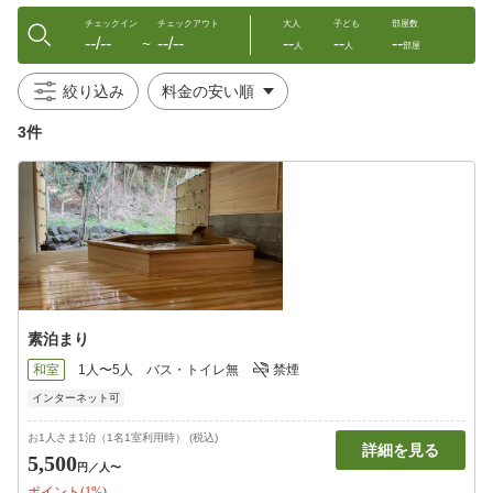
チェックイン
チェックアウト
大人
子ども
部屋数
--/--
--/--
--
--
--
〜
人
人
部屋
絞り込み
3件
素泊まり
和室
1人〜5人
バス・トイレ無
禁煙
インターネット可
お1人さま1泊（1名1室利用時） (税込)
詳細を見る
5,500
円
／人〜
ポイント(1%)