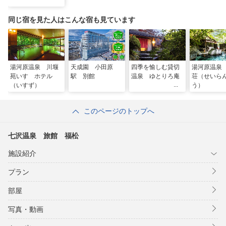
同じ宿を見た人はこんな宿も見ています
湯河原温泉 川堰
天成園 小田原
四季を愉しむ貸切
湯河原温泉
苑いすゞホテル
駅 別館
温泉 ゆとりろ庵
荘（せいら
（いすず）
う）
このページのトップへ
七沢温泉 旅館 福松
施設紹介
プラン
部屋
写真・動画