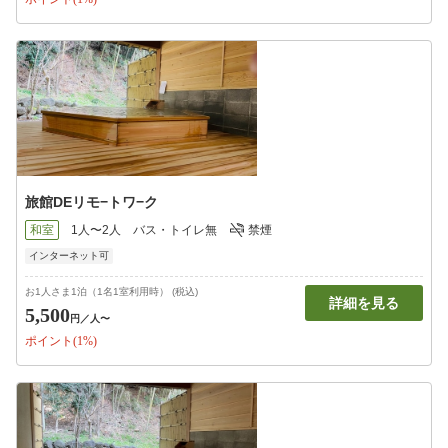
旅館DEリモ−トワ−ク
和室
1人〜2人
バス・トイレ無
禁煙
インターネット可
お1人さま1泊（1名1室利用時） (税込)
詳細を見る
5,500
円
／人〜
ポイント(1%)