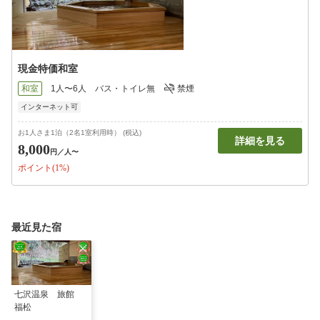
現金特価和室
和室
1人〜6人
バス・トイレ無
禁煙
インターネット可
お1人さま1泊（2名1室利用時） (税込)
詳細を見る
8,000
円
／人〜
ポイント(1%)
最近見た宿
七沢温泉 旅館
福松