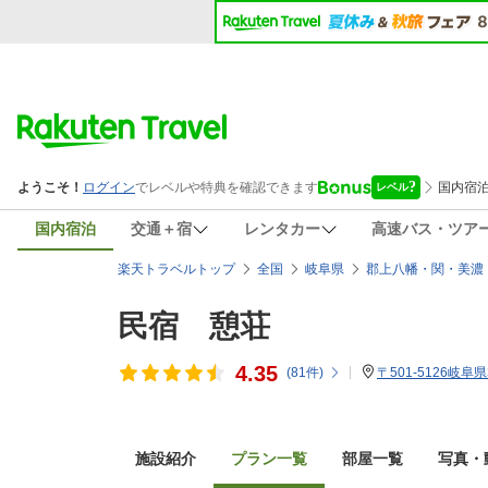
国内宿泊
交通＋宿
レンタカー
高速バス・ツア
楽天トラベルトップ
全国
岐阜県
郡上八幡・関・美濃
民宿 憩荘
4.35
(
81
件)
〒501-5126岐
施設紹介
プラン一覧
部屋一覧
写真・動