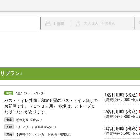
1
0
1
大人
子供
りプラン♪
6畳/バス・トイレ無
和室
1名利用時 (税込)
(消費税込7,000円/人)
バス・トイレ共同：和室６畳のバス・トイレ無しの
お部屋です。（１〜３人用） 冬場は、ストーブま
2名利用時 (税込)
たはこたつがあります。
(消費税込6,800円/人)
朝食あり 夕食あり
食事
1人〜3人 子供料金設定有り
人数
3名利用時 (税込)
(消費税込6,500円/人)
予約時オンラインカード決済・現地払い
決済