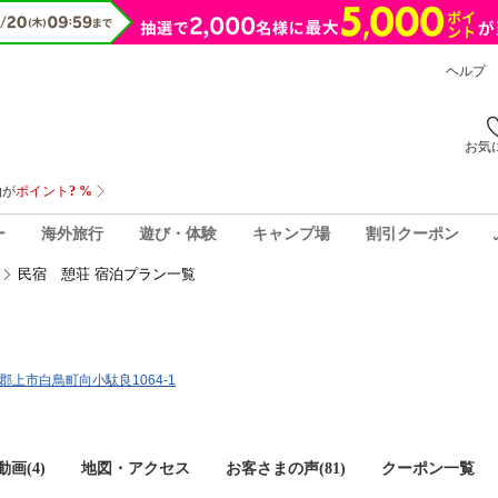
ヘルプ
お気
ー
海外旅行
遊び・体験
キャンプ場
割引クーポン
民宿 憩荘 宿泊プラン一覧
阜県郡上市白鳥町向小駄良1064-1
画(4)
地図・アクセス
お客さまの声(
81
)
クーポン一覧