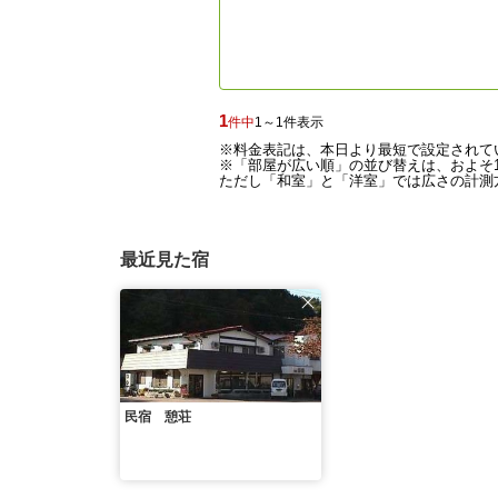
1
件中
1～1件表示
※料金表記は、本日より最短で設定されて
※「部屋が広い順」の並び替えは、およそ1
ただし「和室」と「洋室」では広さの計測方
最近見た宿
民宿 憩荘