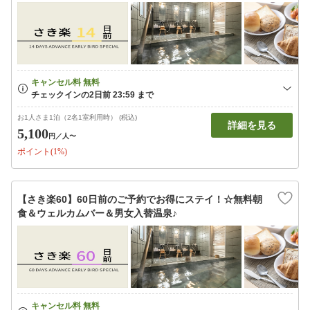
お1人さま1泊（2名1室利用時） (税込)
詳細を見る
5,100
円
／人〜
ポイント(1%)
【さき楽60】60日前のご予約でお得にステイ！☆無料朝
食＆ウェルカムバー＆男女入替温泉♪