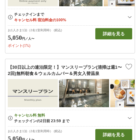
お1人さま1泊（2名1室利用時） (税込)
詳細を見る
5,050
円
／人〜
ポイント(1%)
【30日以上の連泊限定！】マンスリープラン(清掃は週1〜
2回)無料朝食＆ウェルカムバー＆男女入替温泉
お1人さま1泊（2名1室利用時） (税込)
詳細を見る
5,050
円
／人〜