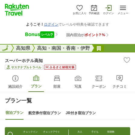
お気に入り
予約確認
ログイン
メニュー
全国
全国
高知県
高知・南国・香南・伊野
スーパーホテ
スーパーホテル高知
サステナブルトラベル
プラン
施設紹介
部屋
写真
クーポン
クチコミ
プラン一覧
宿泊プラン
航空券付宿泊プラン
JR付き宿泊プラン
チェックイン
チェックアウト
大人
子ども
部屋数