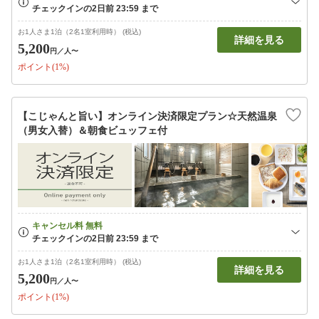
お1人さま1泊（2名1室利用時） (税込)
詳細を見る
5,200
円
／人〜
ポイント(1%)
【こじゃんと旨い】オンライン決済限定プラン☆天然温泉
（男女入替）＆朝食ビュッフェ付
お1人さま1泊（2名1室利用時） (税込)
詳細を見る
5,200
円
／人〜
ポイント(1%)