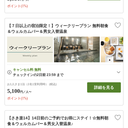
ポイント(1%)
【７日以上の宿泊限定！】ウィークリープラン 無料朝食
＆ウェルカムバー＆男女入替温泉
お1人さま1泊（2名1室利用時） (税込)
詳細を見る
5,100
円
／人〜
ポイント(1%)
【さき楽14】14日前のご予約でお得にステイ！☆無料朝
食＆ウェルカムバー＆男女入替温泉♪