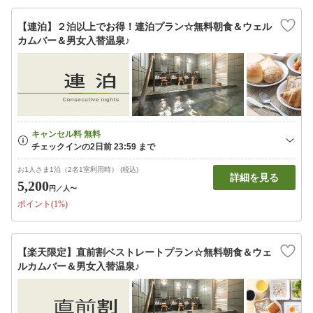
【連泊】２泊以上でお得！連泊プラン☆無料朝食＆ウェル
カムバー＆男女入替温泉♪
お1人さま1泊（2名1室利用時） (税込)
詳細を見る
5,200
円
／人〜
ポイント(1%)
【楽天限定】直前割ベストレートプラン☆無料朝食＆ウェ
ルカムバー＆男女入替温泉♪