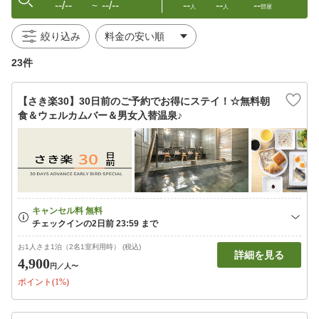
--/--
--/--
--
--
--
〜
人
人
部屋
絞り込み
23件
【さき楽30】30日前のご予約でお得にステイ！☆無料朝
食＆ウェルカムバー＆男女入替温泉♪
お1人さま1泊（2名1室利用時） (税込)
詳細を見る
4,900
円
／人〜
ポイント(1%)