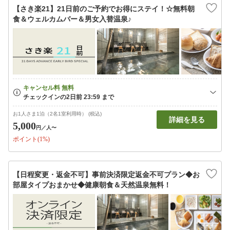
【さき楽21】21日前のご予約でお得にステイ！☆無料朝
食＆ウェルカムバー＆男女入替温泉♪
お1人さま1泊（2名1室利用時） (税込)
詳細を見る
5,000
円
／人〜
ポイント(1%)
【日程変更・返金不可】事前決済限定返金不可プラン◆お
部屋タイプおまかせ◆健康朝食＆天然温泉無料！