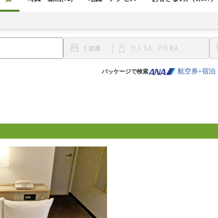
1
0
1
大人
子供
航空券+宿泊
パッケージで検索