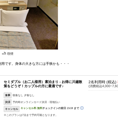
喫煙
利用です。身体の大きな方には手狭かも・・・
セミダブル（お二人様用）素泊まり - お得に川越散
2名利用時 (税込)
策をどうぞ！カップルの方に最適です♪
(消費税込4,000~7,6
食事
朝食なし 夕食なし
決済
予約時オンラインカード決済・現地払い
キャンセル
※このプランは7泊まで予約可能となります。