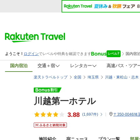
国内宿泊
交通＋宿
レンタカー
高速バス・ツア
楽天トラベルトップ
全国
埼玉県
川越・東松山・志木
川越第一ホテル
3.88
(
1,697
件)
〒350-0046
施設紹介
宿ニュース
プラン一覧
部屋