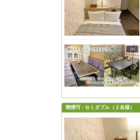
1
/
4
喫煙可 - セミダブル（２名様）