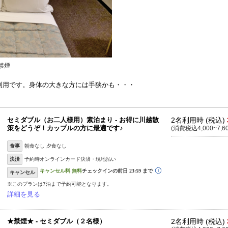
禁煙
利用です。身体の大きな方には手狭かも・・・
セミダブル（お二人様用）素泊まり - お得に川越散
2名利用時 (税込)
策をどうぞ！カップルの方に最適です♪
(消費税込4,000~7,6
食事
朝食なし 夕食なし
決済
予約時オンラインカード決済・現地払い
キャンセル
※このプランは7泊まで予約可能となります。
詳細を見る
★禁煙★ - セミダブル（２名様）
2名利用時 (税込)