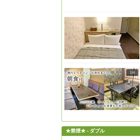
1
/
4
★禁煙★ - ダブル