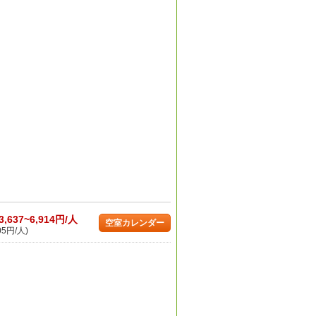
3,637~6,914円/人
空室カレンダー
05円/人)