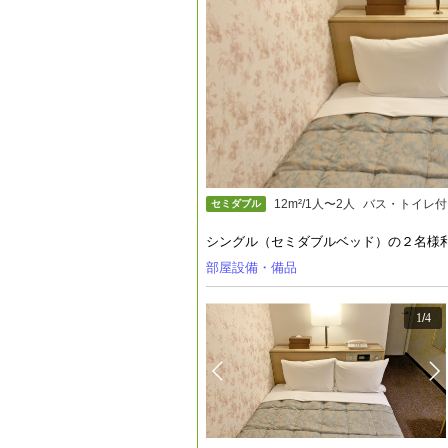
12m²/1人〜2人
バス・トイレ付
セミダブル
シングル（セミダブルベッド）の２名様
部屋設備・備品
1
/
4