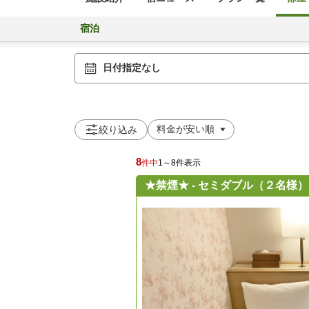
宿泊
日付指定なし
絞り込み
8
件中
1～8件表示
★禁煙★ - セミダブル（２名様）