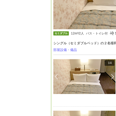
12m²/2人
バス・トイレ付
セミダブル
シングル（セミダブルベッド）の２名様
部屋設備・備品
1
/
4