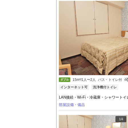
15m²/1人〜2人
バス・トイレ付
ダブル
インターネット可
洗浄機付トイレ
LAN接続・Wi-Fi・冷蔵庫・シャワ
部屋設備・備品
1
/
4