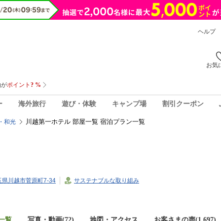
ヘルプ
お気
ー
海外旅行
遊び・体験
キャンプ場
割引クーポン
川越第一ホテル 部屋一覧 宿泊プラン一覧
・和光
埼玉県川越市菅原町7-34
サステナブルな取り組み
一覧
写真・動画(72)
地図・アクセス
お客さまの声(
1,697
)