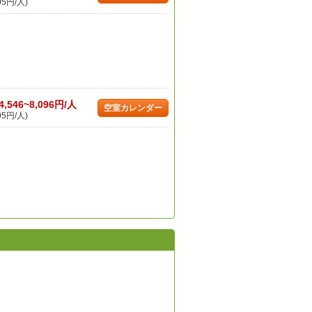
05円/人)
4,546~8,096円/人
空室カレンダー
05円/人)