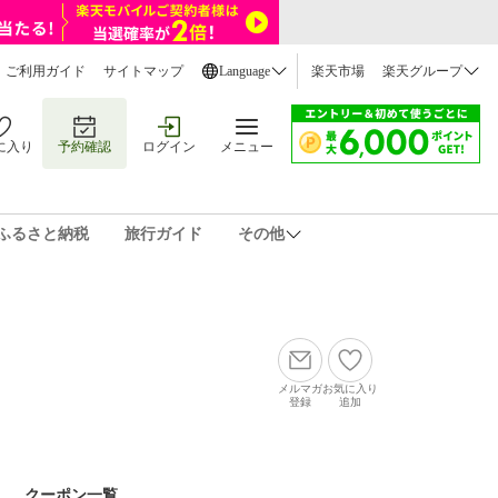
ご利用ガイド
サイトマップ
Language
楽天市場
楽天グループ
に入り
予約確認
ログイン
メニュー
ふるさと納税
旅行ガイド
その他
メルマガ
お気に入り
登録
追加
クーポン一覧