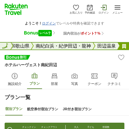
お気に入り
予約確認
ログイン
メニュー
全国
全国
和歌山県
南紀白浜・紀伊田辺・龍神
田辺温泉
ホテルハーヴェスト南紀田辺
プラン
施設紹介
部屋
写真
クーポン
クチコミ
プラン一覧
宿泊プラン
航空券付宿泊プラン
JR付き宿泊プラン
チェックイン
チェックアウト
大人
子ども
部屋数