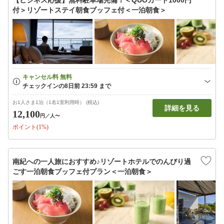
【ビジネス応援】無料駐車場完備！＜QUOカード1000円
付＞リゾートステイ朝食ブッフェ付＜一泊朝食＞
お1人さま1泊（1名1室利用時） (税込)
詳細を見る
12,100
円
／人〜
ポイント(1%)
南紀への一人旅におすすめ♪リゾートホテルでのんびり過
ごす一泊朝食ブッフェ付プラン＜一泊朝食＞