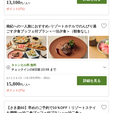
13,100
円
／人〜
ポイント(1%)
南紀への一人旅におすすめ♪リゾートホテルでのんびり過
ごす夕食ブッフェ付プラン＜一泊夕食＞（朝食なし）
お1人さま1泊（1名1室利用時） (税込)
詳細を見る
15,800
円
／人〜
ポイント(1%)
【さき楽60】早めのご予約で10％OFF！リゾートステイ
を満喫♪一泊二食ブッフェ付プラン＜一泊二食＞