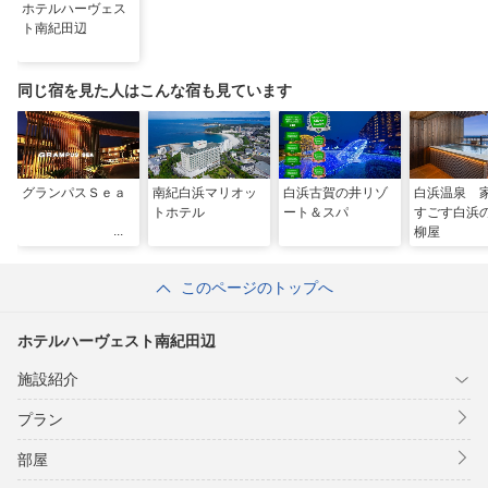
ホテルハーヴェス
ト南紀田辺
同じ宿を見た人はこんな宿も見ています
グランパスＳｅａ
南紀白浜マリオッ
白浜古賀の井リゾ
白浜温泉 
トホテル
ート＆スパ
すごす白
柳屋
このページのトップへ
ホテルハーヴェスト南紀田辺
施設紹介
プラン
部屋