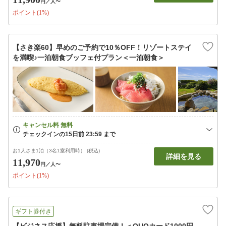
円
／人〜
ポイント(1%)
【さき楽60】早めのご予約で10％OFF！リゾートステイ
を満喫♪一泊朝食ブッフェ付プラン＜一泊朝食＞
お1人さま1泊（3名1室利用時） (税込)
詳細を見る
11,970
円
／人〜
ポイント(1%)
ギフト券付き