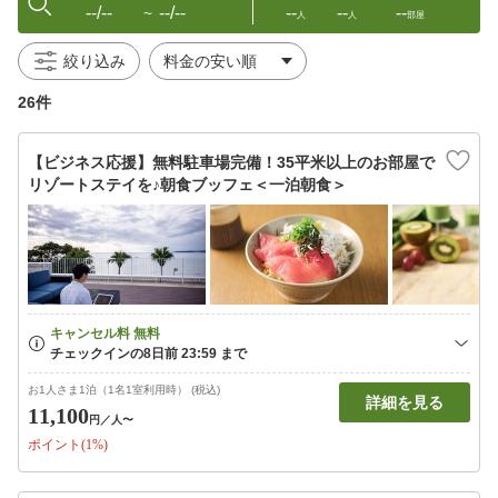
--/--
--/--
--
--
--
〜
人
人
部屋
絞り込み
26件
【ビジネス応援】無料駐車場完備！35平米以上のお部屋で
リゾートステイを♪朝食ブッフェ＜一泊朝食＞
お1人さま1泊（1名1室利用時） (税込)
詳細を見る
11,100
円
／人〜
ポイント(1%)