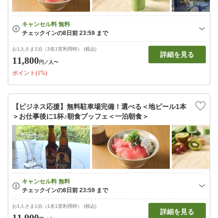
お1人さま1泊（3名1室利用時） (税込)
詳細を見る
11,800
円
／人〜
ポイント(1%)
【ビジネス応援】無料駐車場完備！選べる＜地ビール1本
＞お仕事後に1杯♪朝食ブッフェ＜一泊朝食＞
お1人さま1泊（1名1室利用時） (税込)
詳細を見る
11,900