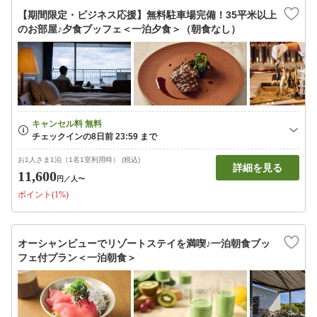
【期間限定・ビジネス応援】無料駐車場完備！35平米以上
のお部屋♪夕食ブッフェ＜一泊夕食＞（朝食なし）
お1人さま1泊（1名1室利用時） (税込)
詳細を見る
11,600
円
／人〜
ポイント(1%)
オーシャンビューでリゾートステイを満喫♪一泊朝食ブッ
フェ付プラン＜一泊朝食＞