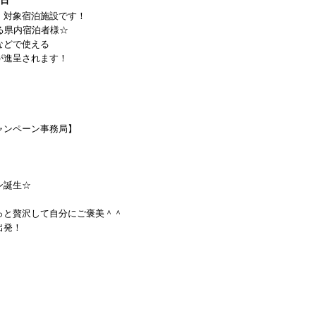
1日
】対象宿泊施設です！
る県内宿泊者様☆
などで使える
が進呈されます！
ャンペーン事務局】
ン誕生☆
っと贅沢して自分にご褒美＾＾
出発！