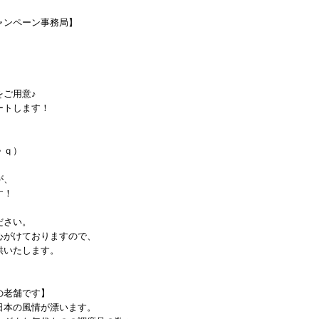
ャンペーン事務局】
をご用意♪
ートします！
＾ｑ）
が、
す！
ださい。
心がけておりますので、
供いたします。
の老舗です】
日本の風情が漂います。