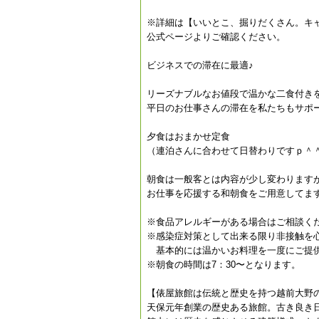
※詳細は【いいとこ、掘りだくさん。キ
公式ページよりご確認ください。
ビジネスでの滞在に最適♪
リーズナブルなお値段で温かな二食付き
平日のお仕事さんの滞在を私たちもサポ
夕食はおまかせ定食
（連泊さんに合わせて日替わりですｐ＾
朝食は一般客とは内容が少し変わります
お仕事を応援する和朝食をご用意してま
※食品アレルギーがある場合はご相談く
※感染症対策として出来る限り非接触を
基本的には温かいお料理を一度にご提
※朝食の時間は7：30〜となります。
【俵屋旅館は伝統と歴史を持つ越前大野
天保元年創業の歴史ある旅館。古き良き