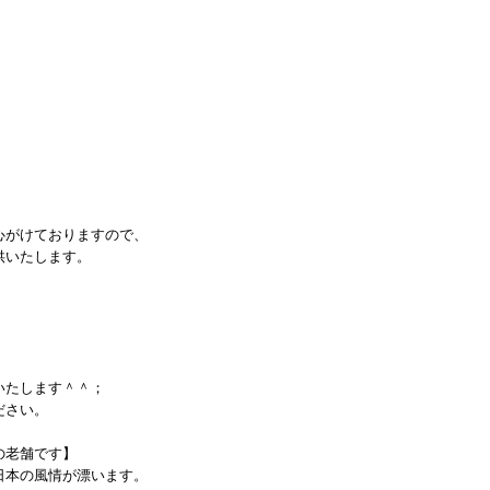
心がけておりますので、
供いたします。
、
いたします＾＾；
ださい。
の老舗です】
日本の風情が漂います。