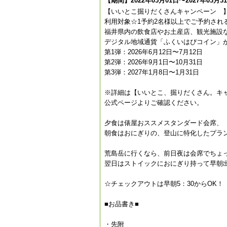
【期間】2022年05月01日〜2027年03月3
【いいとこ掘りだくさんキャンペーン 
利用対象☆1予約2名様以上でご予約され
福井県内の飲食店やお土産店、観光施設
デジタル地域通貨「ふくいはぴコイン」
第1弾：2026年6月12日〜7月12日
第2弾：2026年9月1日〜10月31日
第3弾：2027年1月8日〜1月31日
※詳細は【いいとこ、掘りだくさん。キ
公式ページよりご確認ください。
夕食は俵屋おススメスタンダード会席、
朝食はおにぎりの、登山に特化したプラ
荒島岳に行くなら、前日夜は会席でちょ
翌日はストイックにおにぎり持って早朝
☆チェックアウトは早朝5：30からOK！
■お品書き■
・先附