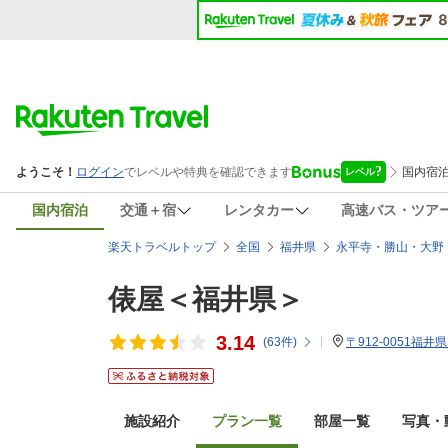
国内宿泊
交通＋宿
レンタカー
高速バス・ツア
楽天トラベルトップ
全国
福井県
永平寺・勝山・大野
俵屋＜福井県＞
3.14
(
63
件)
〒912-0051福井
施設紹介
プラン一覧
部屋一覧
写真・動