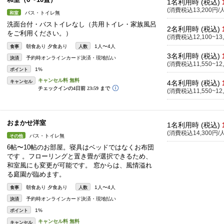
1名利用時 (税込)
(消費税込13,200円/人
バス・トイレ無
和室
洗面台付・バストイレなし（共用トイレ・家族風呂
2名利用時 (税込)
をご利用ください。）
(消費税込12,100~13,
朝食あり 夕食あり
1人〜4人
食事
人数
3名利用時 (税込)
予約時オンラインカード決済・現地払い
決済
(消費税込11,550~12,
1%
ポイント
キャンセル
4名利用時 (税込)
(消費税込11,550~12,
おまかせ洋室
1名利用時 (税込)
(消費税込14,300円/人
バス・トイレ無
その他
6帖〜10帖のお部屋。寝具はベッドではなくお布団
です 。フローリングと置き畳が選択できるため、
和室風にも変更が可能です。 窓からは、風情溢れ
る庭園が臨めます。
朝食あり 夕食あり
1人〜4人
食事
人数
予約時オンラインカード決済・現地払い
決済
1%
ポイント
キャンセル