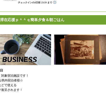
滞在応援ｐ＾＾ｑ簡単夕食＆朝ごはん
1日
】対象宿泊施設です！
る県内宿泊者様☆
などで使える
が進呈されます！