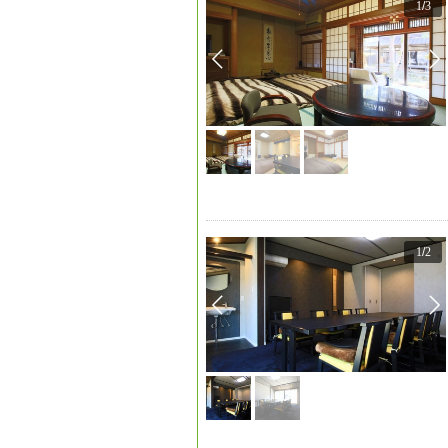
1
/
3
1
/
2