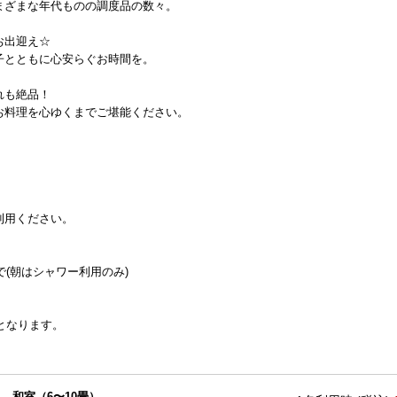
まざまな年代ものの調度品の数々。
皆様をお出迎え☆
子とともに心安らぐお時間を。
れも絶品！
お料理を心ゆくまでご堪能ください。
利用ください。
で(朝はシャワー利用のみ)
となります。
和室（6〜10畳）