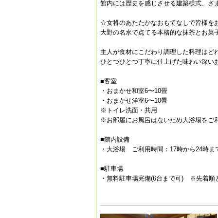
館内には歴史を感じさせる建築様式、さ
☆女将のあたたかなおもてなしで
大野の名水で点てる本格的な抹茶とお菓
主人が食材にこだわり調理した料理はど
ひとつひとつ丁寧に仕上げた味わい深い
■客室
・おまかせ和室6〜10畳
・おまかせ洋室6〜10畳
※トイレ洗面・共用
※お部屋にお風呂はないため大浴場をご
■館内設備
・大浴場 ご利用時間：17時から24時ま
■駐車場
・無料駐車場完備(6台まで可) ※先着順