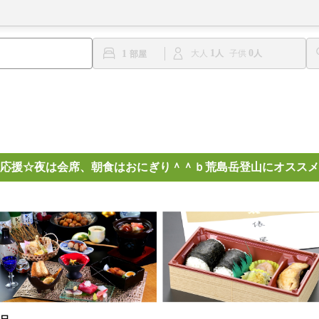
1
0
1
大人
子供
応援☆夜は会席、朝食はおにぎり＾＾ｂ荒島岳登山にオススメ