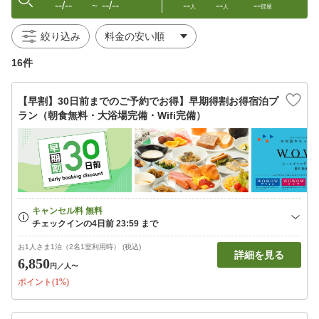
--/--
--/--
--
--
--
〜
人
人
部屋
絞り込み
16件
【早割】30日前までのご予約でお得】早期得割お得宿泊プ
ラン（朝食無料・大浴場完備・Wifi完備）
お1人さま1泊（2名1室利用時） (税込)
詳細を見る
6,850
円
／人〜
ポイント(1%)