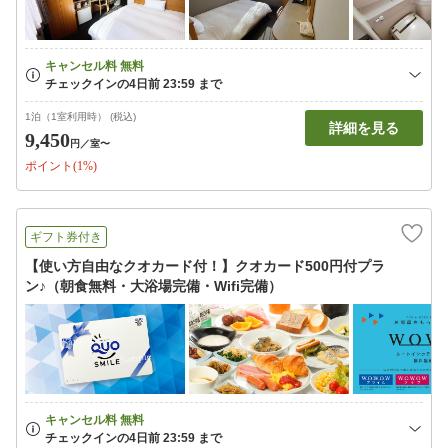
1泊（1室利用時） (税込)
詳細を見る
9,450
円
／室〜
ポイント(1%)
ギフト券付き
【使い方自由なクオカード付！】クオカード500円付プラ
ン♪（朝食無料・大浴場完備・Wifi完備）