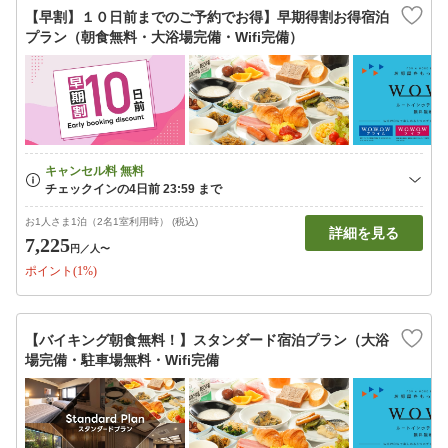
【早割】１０日前までのご予約でお得】早期得割お得宿泊
プラン（朝食無料・大浴場完備・Wifi完備）
お1人さま1泊（2名1室利用時） (税込)
詳細を見る
7,225
円
／人〜
ポイント(1%)
【バイキング朝食無料！】スタンダード宿泊プラン（大浴
場完備・駐車場無料・Wifi完備