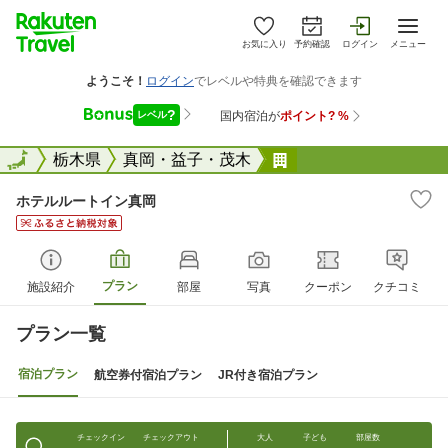
お気に入り
予約確認
ログイン
メニュー
全国
全国
栃木県
真岡・益子・茂木
ホテルルートイン真
ホテルルートイン真岡
プラン
施設紹介
部屋
写真
クーポン
クチコミ
プラン一覧
宿泊プラン
航空券付宿泊プラン
JR付き宿泊プラン
チェックイン
チェックアウト
大人
子ども
部屋数