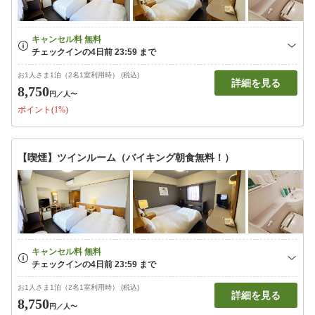
お1人さま1泊（2名1室利用時） (税込)
詳細を見る
8,750
円
／人〜
ポイント(1%)
【喫煙】ツインルーム（バイキング朝食無料！）
お1人さま1泊（2名1室利用時） (税込)
詳細を見る
8,750
円
／人〜