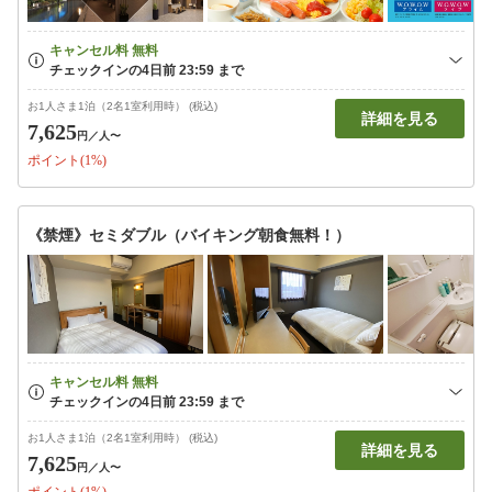
お1人さま1泊（2名1室利用時） (税込)
詳細を見る
7,625
円
／人〜
ポイント(1%)
《禁煙》セミダブル（バイキング朝食無料！）
お1人さま1泊（2名1室利用時） (税込)
詳細を見る
7,625
円
／人〜