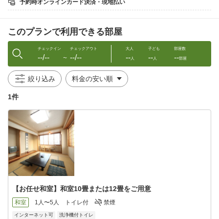
予約時オンラインカード決済・現地払い
（夜は１２時まで、朝は５時から８時半まで、サウナは夜１０時
まで）
このプランで利用できる部屋
２階にコインランドリーを設置しています。洗濯３００円（洗剤
自動投入）乾燥３０分１００円。
チェックイン
チェックアウト
大人
子ども
部屋数
--/--
--/--
--
--
--
■ご夕食献立一例 ※写真はイメージにて。
〜
人
人
部屋
・前菜
・造里
絞り込み
・焼物
・鍋物
1件
・蒸物
・油物
・酢物
・御食事
・汁替り
・香の物
※アレルギーのある方は事前にお知らせください。
（当日の対応はできかねますのでご了承くださいませ）
【お任せ和室】和室10畳または12畳をご用意
※仕入れ状況により献立は替ります。
和室
1人〜5人
トイレ付
禁煙
○お部屋：和室１２畳または和室１０畳にて。(Wi-Fi・有線LAN接
インターネット可
洗浄機付トイレ
続無料)