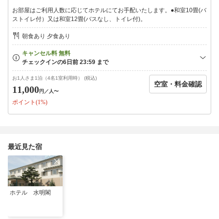
○ご夕食：スタンダード会席
お部屋はご利用人数に応じてホテルにてお手配いたします。●和室10畳(バ
ご夕食は、大人４名様以上で事前にご希望いただければ個室をご
ストイレ付）又は和室12畳(バスなし、トイレ付)。
用意致します。
（ご希望がない場合は広間食となります）
朝食あり 夕食あり
○ご朝食：和定食（別会場）朝７：００〜８：３０最終(会場９：
００迄)
■ご案内■
◆ＪＲ余市駅より約３キロ。車で約５分。
お1人さま1泊（4名1室利用時） (税込)
空室・料金確認
（ご送迎は致しておりません。ホテル迄はタクシーをご利用くだ
11,000
円
／人〜
さい）
ポイント(1%)
◆札幌西IC〜仁木IC経由で約４５分。仁木ICよりホテル迄、約
２．５キロ。車で約４分。
◆小樽より車で約３５分。（国道５号線経由）
◆ＪＲ函館線で札幌から余市まで約７０分（小樽乗換）
最近見た宿
◆最寄りのバス停は仁木郵便局です（徒歩約２０分）
◆ニッカウヰスキー北海道工場余市蒸留所
※事前予約のみ見学可能。（ホームページより要予約にて）
余市駅前より徒歩１分。ホテルより約３キロ、車で約５分。
ホテル 水明閣
◆コンビニ：セイコーマート仁木店まで徒歩１５分・車で２分、
セブンイレブン仁木北町店まで徒歩２０分・車で３分。