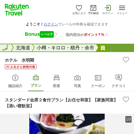
お気に入り
予約確認
ログイン
メニュー
全国
全国
北海道
小樽・キロロ・積丹・余市
ホテル 水
ホテル 水明閣
プラン
施設紹介
部屋
写真
クーポン
クチコミ
スタンダード会席２食付プラン【お任せ和室】【家族同室】
【添い寝歓迎】
1/3