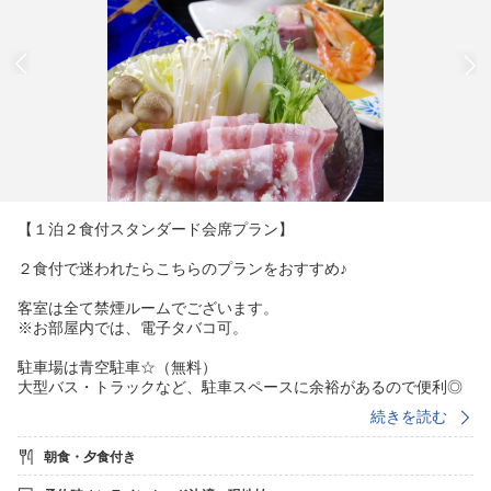
【１泊２食付スタンダード会席プラン】
２食付で迷われたらこちらのプランをおすすめ♪
客室は全て禁煙ルームでございます。
※お部屋内では、電子タバコ可。
駐車場は青空駐車☆（無料）
大型バス・トラックなど、駐車スペースに余裕があるので便利◎
（建物向かって右側端に、広々駐車スペース有り）
続きを読む
１階に大浴場（サウナ付）をご用意しております。
朝食・夕食付き
温泉ではありませんが、気持ちよくご利用いただけるよう努めて
おります。