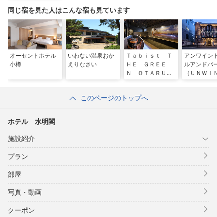
（2026年4月1日宿泊分より、北海道宿泊税として、1名様御一泊
同じ宿を見た人はこんな宿も見ています
につき、100円を別途頂戴致します）
オーセントホテル
いわない温泉おか
Ｔａｂｉｓｔ Ｔ
アンワイン
小樽
えりなさい
ＨＥ ＧＲＥＥ
ルアンドバ
Ｎ ＯＴＡＲＵ
（ＵＮＷ
（小樽グリーンホ
ＨＯＴＥ
テル）
ＢＡＲ 小
このページのトップへ
ホテル 水明閣
施設紹介
プラン
部屋
写真・動画
クーポン