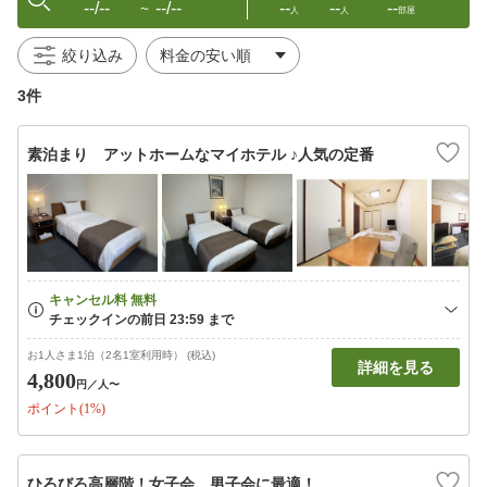
--/--
--/--
--
--
--
〜
人
人
部屋
絞り込み
3件
素泊まり アットホームなマイホテル ♪人気の定番
お1人さま1泊（2名1室利用時） (税込)
詳細を見る
4,800
円
／人〜
ポイント(1%)
ひろびろ高層階！女子会、男子会に最適！