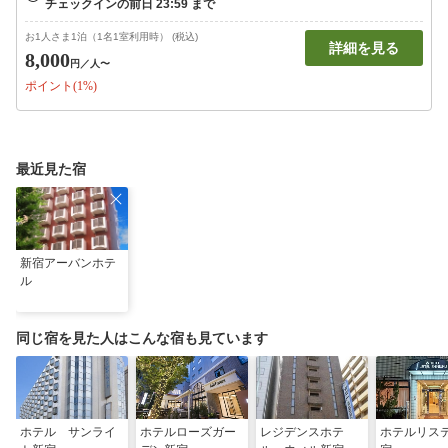
お1人さま1泊（1名1室利用時） (税込)
詳細を見る
8,000
円
／人〜
ポイント(1%)
最近見た宿
新宿アーバンホテ
ル
同じ宿を見た人はこんな宿も見ています
ホテル サンライ
ホテルローズガー
レジデンスホテ
ホテルリス