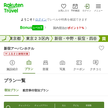
お気に入り
予約確認
ログイン
メニュー
全国
全国
東京都
東京２３区内
新宿・中野・荻窪・四谷
新宿アーバンホテル
プラン
施設紹介
部屋
写真
クーポン
クチコミ
プラン一覧
宿泊プラン
航空券付宿泊プラン
チェックイン
チェックアウト
大人
子ども
部屋数