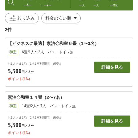
--/--
--/--
--
--
--
〜
人
人
部屋
絞り込み
2件
【ビジネスに最適】素泊◇和室６畳（1〜3名）
和室
6畳/1人〜3人
バス・トイレ無
お1人さま1泊（1名1室利用時） (税込)
詳細を見る
5,500
円
／人〜
ポイント(1%)
素泊◇和室１４畳（2〜7名）
和室
14畳/2人〜7人
バス・トイレ無
お1人さま1泊（2名1室利用時） (税込)
詳細を見る
5,500
円
／人〜
ポイント(1%)