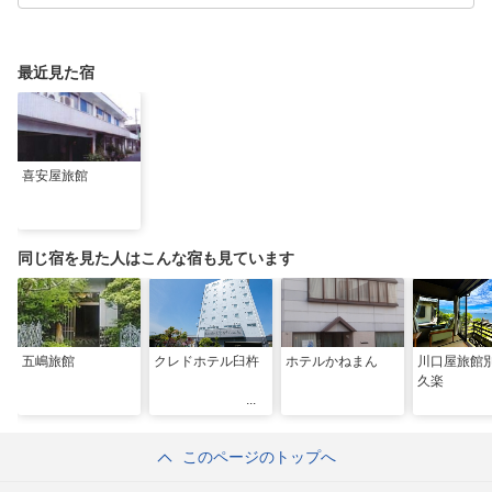
最近見た宿
喜安屋旅館
同じ宿を見た人はこんな宿も見ています
五嶋旅館
クレドホテル臼杵
ホテルかねまん
川口屋旅
久楽
このページのトップへ