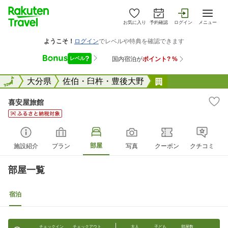
お気に入り
予約確認
ログイン
メニュー
全国
全国
大分県
佐伯・臼杵・豊後大野
喜安屋旅館
喜安屋旅館
部屋
施設紹介
プラン
写真
クーポン
クチコミ
部屋一覧
宿泊
チェックイン
チェックアウト
大人
子ども
部屋数