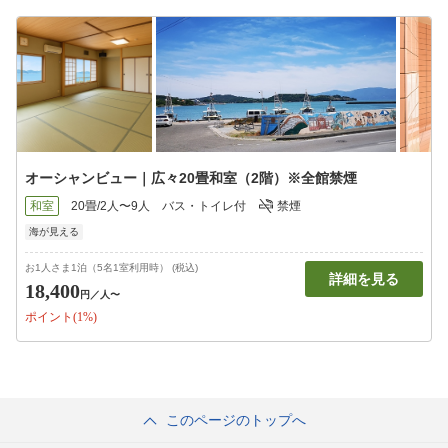
オーシャンビュー｜広々20畳和室（2階）※全館禁煙
和室
20畳/2人〜9人
バス・トイレ付
禁煙
海が見える
お1人さま1泊（5名1室利用時） (税込)
詳細を見る
18,400
円
／人〜
ポイント(1%)
このページのトップへ