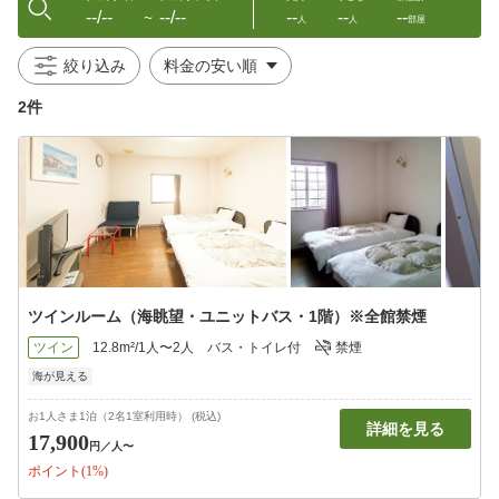
--/--
--/--
--
--
--
〜
人
人
部屋
絞り込み
2件
ツインルーム（海眺望・ユニットバス・1階）※全館禁煙
ツイン
12.8m²/1人〜2人
バス・トイレ付
禁煙
海が見える
お1人さま1泊（2名1室利用時） (税込)
詳細を見る
17,900
円
／人〜
ポイント(1%)