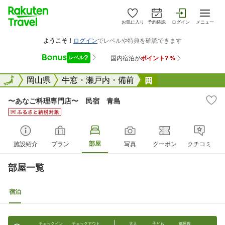
お気に入り
予約確認
ログイン
メニュー
全国
全国
岡山県
牛窓・瀬戸内・備前
〜あなご料理専門
〜あなご料理専門店〜 民宿 青島
部屋
施設紹介
プラン
写真
クーポン
クチコミ
部屋一覧
宿泊
チェックイン
チェックアウト
大人
子ども
部屋数