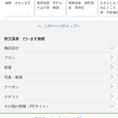
旅館 せせらぎ荘
柴原温泉 手打ち
両神温泉 国民宿
おきなとお
そばの宿 柳屋
舎 両神荘
住むところ
宿 竹取物
このページのトップへ
秩父温泉 だいます旅館
施設紹介
プラン
部屋
写真・動画
クーポン
クチコミ
その他の情報（PCサイト）