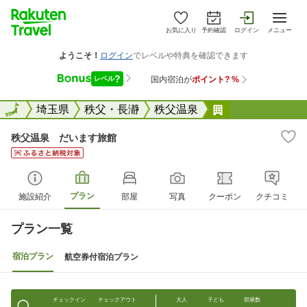
お気に入り
予約確認
ログイン
メニュー
全国
全国
埼玉県
秩父・長瀞
秩父温泉
秩父温泉 だい
秩父温泉 だいます旅館
プラン
施設紹介
部屋
写真
クーポン
クチコミ
プラン一覧
宿泊プラン
航空券付宿泊プラン
チェックイン
チェックアウト
大人
子ども
部屋数