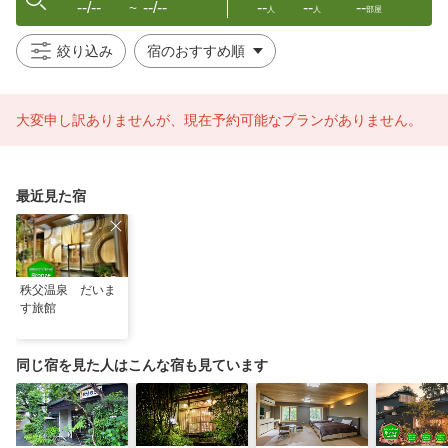
--/--
--/--
--
--
--
〜
人
人
部屋
絞り込み
大変申し訳ありませんが、現在予約可能なプランがありません。
最近見た宿
秩父温泉 だいま
す旅館
同じ宿を見た人はこんな宿も見ています