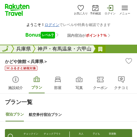
お気に入り
予約確認
ログイン
メニュー
全国
全国
兵庫県
神戸・有馬温泉・六甲山
かどや旅館＜
かどや旅館＜兵庫県＞
プラン
施設紹介
部屋
写真
クーポン
クチコミ
プラン一覧
宿泊プラン
航空券付宿泊プラン
チェックイン
チェックアウト
大人
子ども
部屋数