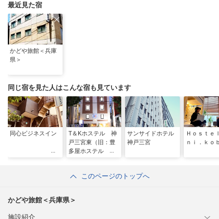
最近見た宿
かどや旅館＜兵庫
県＞
同じ宿を見た人はこんな宿も見ています
同心ビジネスイン
T＆Kホステル 神
サンサイドホテル
Ｈｏｓｔｅ
戸三宮東（旧：豊
神戸三宮
ｎｉ．ｋｏ
多屋ホステル 三
宮東）
このページのトップへ
かどや旅館＜兵庫県＞
施設紹介