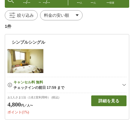
--/--
--/--
--
--
--
〜
人
人
部屋
絞り込み
1件
シンプルシングル
お1人さま1泊（1名1室利用時） (税込)
詳細を見る
4,800
円
／人〜
ポイント(1%)