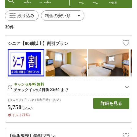
--/--
--/--
--
--
--
〜
人
人
部屋
絞り込み
39件
シニア【60歳以上】割引プラン
お1人さま1泊（2名1室利用時） (税込)
詳細を見る
5,750
円
／人〜
ポイント(1%)
【学生限定】学割プラン