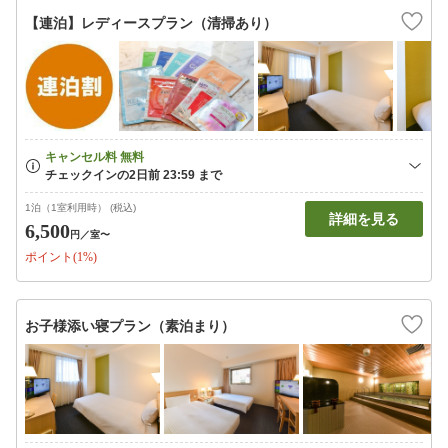
【連泊】レディースプラン（清掃あり）
1泊（1室利用時） (税込)
詳細を見る
6,500
円
／室〜
ポイント(1%)
お子様添い寝プラン（素泊まり）