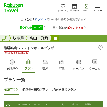
お気に入り
予約確認
ログイン
メニュー
全国
全国
岐阜県
高山・飛騨
飛騨高山ワシントンホテル
飛騨高山ワシントンホテルプラザ
プラン
施設紹介
部屋
写真
クーポン
クチコミ
プラン一覧
宿泊プラン
航空券付宿泊プラン
JR付き宿泊プラン
チェックイン
チェックアウト
大人
子ども
部屋数