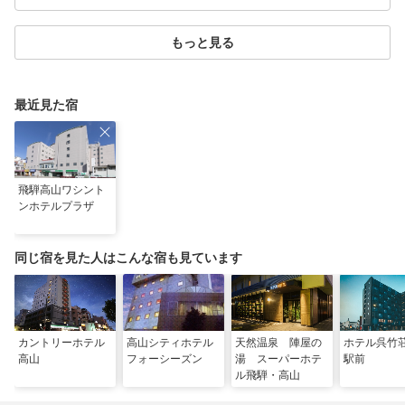
もっと見る
最近見た宿
飛騨高山ワシント
ンホテルプラザ
同じ宿を見た人はこんな宿も見ています
カントリーホテル
高山シティホテル
天然温泉 陣屋の
ホテル呉竹
高山
フォーシーズン
湯 スーパーホテ
駅前
ル飛騨・高山