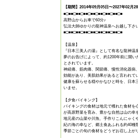
【期間】2014年09月05日〜2027年02月2
■□■■□■■□■■□■■□■■□■■□■■□■
高野山からお車で60分♪
弘法大師ゆかりの龍神温泉へお越し下さ
■□■■□■■□■■□■■□■■□■■□■■□■
【温泉】
『日本三美人の湯』として有名な龍神温
夢のお告げによって、約1200年前に開
とされています。
神経痛、筋肉痛、関節痛、慢性消化器病
効能があり、美肌効果があると言われて
健康を蘇らせる穏やかなひと時を、日本
いませ。
【夕食バイキング】
バイキングの食材は地元で穫れた食材を
が高原野菜を育み、豊かな自然は山の幸
地元産の山菜や川魚、手作りこんにゃく
紀の海の幸など、郷土食あふれる約40種
季節ごとの旬の食材をどうぞお召し上が