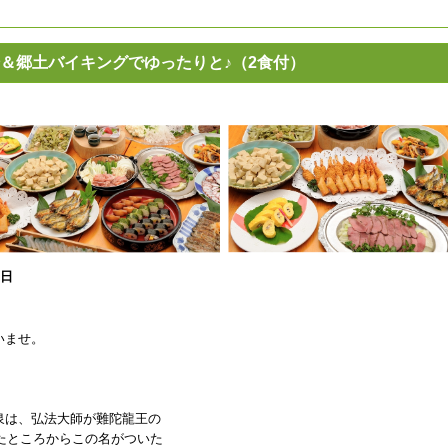
＆郷土バイキングでゆったりと♪（2食付）
1日
いませ。
泉は、弘法大師が難陀龍王の
いたところからこの名がついた