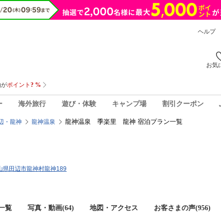
ヘルプ
お気
ー
海外旅行
遊び・体験
キャンプ場
割引クーポン
龍神温泉 季楽里 龍神 宿泊プラン一覧
辺・龍神
龍神温泉
和歌山県田辺市龍神村龍神189
一覧
写真・動画(64)
地図・アクセス
お客さまの声(
956
)