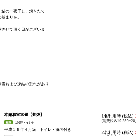
、鮎の一夜干し、焼きたて
の始まりを。
意させて頂く日がございま
積雪および凍結の恐れがあり
本館和室10畳【禁煙】
1名利用時 (税込)
(消費税込19,250~20,
10畳/トイレ付
和室
平成１６年４月築 トイレ・洗面付き
2名利用時 (税込)