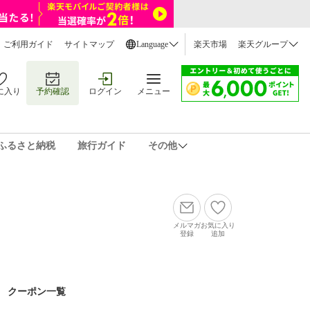
ご利用ガイド
サイトマップ
Language
楽天市場
楽天グループ
に入り
予約確認
ログイン
メニュー
ふるさと納税
旅行ガイド
その他
メルマガ
お気に入り
登録
追加
クーポン一覧