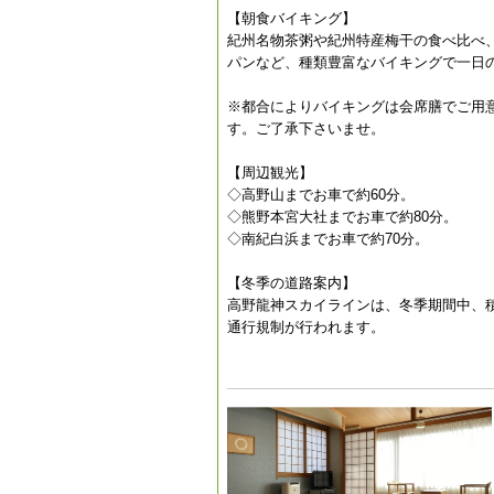
【朝食バイキング】
紀州名物茶粥や紀州特産梅干の食べ比べ
パンなど、種類豊富なバイキングで一日
※都合によりバイキングは会席膳でご用
す。ご了承下さいませ。
【周辺観光】
◇高野山までお車で約60分。
◇熊野本宮大社までお車で約80分。
◇南紀白浜までお車で約70分。
【冬季の道路案内】
高野龍神スカイラインは、冬季期間中、
通行規制が行われます。