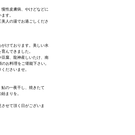
、慢性皮膚病、やけどなどに
います。
三美人の湯でお過ごしくださ
心がけております。美しい水
を育んできました。
や豆腐、龍神産しいたけ、南
類のお料理をご堪能下さい。
りくださいませ。
、鮎の一夜干し、焼きたて
の始まりを。
意させて頂く日がございま