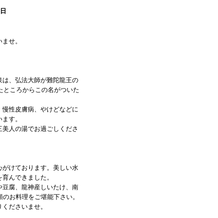
8日
いませ。
泉は、弘法大師が難陀龍王の
いたところからこの名がついた
、慢性皮膚病、やけどなどに
います。
三美人の湯でお過ごしくださ
心がけております。美しい水
を育んできました。
や豆腐、龍神産しいたけ、南
類のお料理をご堪能下さい。
りくださいませ。