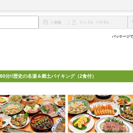
1
0
1
大人
子供
パッケージ
0分!!歴史の名湯＆郷土バイキング（2食付）