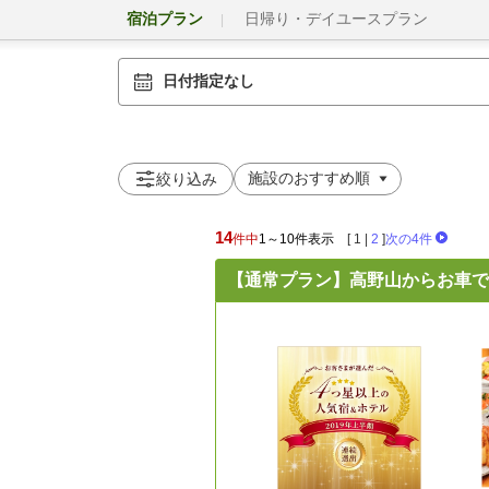
宿泊プラン
日帰り・デイユースプラン
日付指定なし
絞り込み
14
件中
1～10件表示
[
1
|
2
]
次の4件
【通常プラン】高野山からお車で6