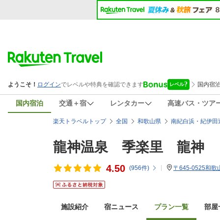
国内宿泊
交通＋宿
レンタカー
高速バス・ツア
楽天トラベルトップ
全国
和歌山県
南紀白浜・紀伊田
龍神温泉 季楽里 龍神
4.50
(
956
件)
〒645-0525
施設紹介
宿ニュース
プラン一覧
部屋