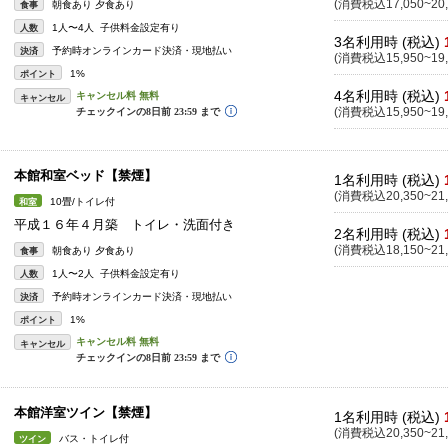
(消費税込17,050~20,
朝食あり 夕食あり
食事
1人〜4人 子供料金設定有り
人数
3名利用時 (税込)
予約時オンラインカード決済・現地払い
決済
(消費税込15,950~19,
1%
ポイント
4名利用時 (税込)
キャンセル
(消費税込15,950~19,
本館和室ベッド【禁煙】
1名利用時 (税込)
(消費税込20,350~21,
10畳/トイレ付
和室
平成１６年４月築 トイレ・洗面付き
2名利用時 (税込)
(消費税込18,150~21,
朝食あり 夕食あり
食事
1人〜2人 子供料金設定有り
人数
予約時オンラインカード決済・現地払い
決済
1%
ポイント
キャンセル
本館洋室ツイン【禁煙】
1名利用時 (税込)
(消費税込20,350~21,
バス・トイレ付
ツイン