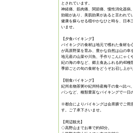
とされています。
神経痛、筋肉痛、関節痛、慢性消化器病
効能があり、美肌効果があると言われて
健康を蘇らせる穏やかなひと時を、日本
いませ。
【夕食バイキング】
バイキングの食材は地元で穫れた食材を
が高原野菜を育み、豊かな自然は山の幸
地元産の山菜や川魚、手作りこんにゃく
紀の海の幸など、郷土食あふれる約40種
季節ごとの旬の食材をどうぞお召し上が
【朝食バイキング】
紀州名物茶粥や紀州特産梅干の食べ比べ
パンなど、種類豊富なバイキングで一日
※都合によりバイキングは会席膳でご用
す。ご了承下さいませ。
【周辺観光】
◇高野山までお車で約60分。