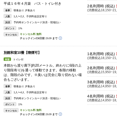
平成１６年４月築 バス・トイレ付き
2名利用時 (税込)
(消費税込18,150~21,
朝食あり 夕食あり
食事
1人〜2人 子供料金設定有り
人数
予約時オンラインカード決済・現地払い
決済
1%
ポイント
キャンセル
別館和室10畳【喫煙可】
1名利用時 (税込)
(消費税込18,150~21,
トイレ付
和室
本館から渡り廊下(約20メートル。終わりに6段の上
2名利用時 (税込)
り階段有り)を通って移動できます。各階の移動
(消費税込15,950~19,
は、階段のみです。※臭いは完全に取り切れない場
合もございます。
3名利用時 (税込)
(消費税込14,850~18,
朝食あり 夕食あり
食事
1人〜4人 子供料金設定有り
人数
4名利用時 (税込)
予約時オンラインカード決済・現地払い
決済
(消費税込14,850~18,
1%
ポイント
キャンセル