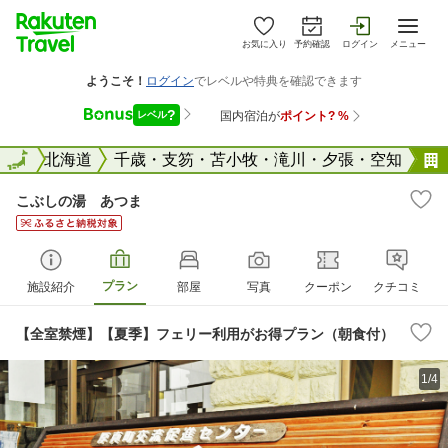
お気に入り
予約確認
ログイン
メニュー
全国
全国
北海道
千歳・支笏・苫小牧・滝川・夕張・空知
こぶしの湯 あつま
プラン
施設紹介
部屋
写真
クーポン
クチコミ
【全室禁煙】【夏季】フェリー利用がお得プラン（朝食付）
1/4