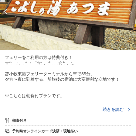
フェリーをご利用の方は特典付き！
☆*:，.:。.＊・゜☆:，.:*:.，.☆*:，.:。
苫小牧東港フェリーターミナルから車で35分。
夕方〜夜に到着する、船旅後の宿泊に大変便利な立地です！
※こちらは朝食付プランです。
続きを読む
○特典
無料日帰り入浴券付
朝食付き
チェックイン時にフェリーへの乗船を証明できるもの（お客様控
え、クーポン券など）をご提示ください。
予約時オンラインカード決済・現地払い