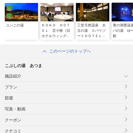
ユンニの湯
ＫＯＫＯ ＨＯＴ
三笠天然温泉 太
青の洞窟温
ＥＬ 苫小牧（旧
古の湯 スパリゾ
パの湯 ゆ
ホテルウィングイ
ートＨＯＴＥＬ
館
ンターナショナル
ＴＡＩＫＯ・別
苫小牧）
邸 旅籠
このページのトップへ
こぶしの湯 あつま
施設紹介
プラン
部屋
写真・動画
クーポン
クチコミ