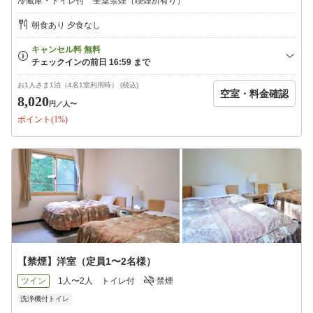
冷蔵庫・トイレ付 全室禁煙（喫煙所有り）
朝食あり 夕食なし
お1人さま1泊（4名1室利用時） (税込)
空室・料金確認
8,020
円
／人〜
ポイント(1%)
【禁煙】洋室（定員1〜2名様）
ツイン
1人〜2人
トイレ付
禁煙
洗浄機付トイレ