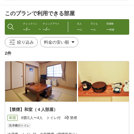
■お風呂■
このプランで利用できる部屋
〜1日の疲れを癒す自慢のお風呂〜
ラジウム鉱石のパワーを秘めたラドン湯を始め、
泡風呂、打たせ湯、露天風呂、水風呂、サウナなど多彩なお風呂
チェックイン
チェックアウト
大人
子ども
部屋数
--/--
--/--
--
--
--
をご用意しております。
〜
人
人
部屋
情緒あふれる露天風呂では四季折々の景色を感じながらゆったり
とご入浴頂けます。
絞り込み
＜ご利用時間＞
24:00まで 翌日は6:00〜8:00（サウナは10:00〜21:00 ）
2件
■夕食のご案内■
〜地元の新鮮な素材が好評〜
＜食事会場＞：レストランこぶし
＜営業時間＞：17:00〜20:00（ラストオーダー19:30）
■インターネット■
ホテル館内(ロビー等)にてインターネット無線LAN接続が可能で
す。
【禁煙】和室（４人部屋）
和室
8畳/1人〜4人
トイレ付
禁煙
洗浄機付トイレ