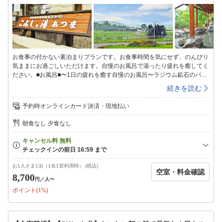
お食事の付かない素泊まりプランです。お食事時間を気にせず、のんびり
気ままにお過ごしいただけます。自慢のお風呂で湯ったり疲れを癒してく
ださい。■お風呂■〜1日の疲れを癒す自慢のお風呂〜ラジウム鉱石のパワ
ーを秘めたラドン湯を始め、泡風呂、打たせ湯、露天風呂、水風呂、サウ
続きを読む
ナなど多彩なお風呂をご用意しております。情緒あふれる露天風呂では四
季折々の景色を感じながらゆったりとご入浴頂けます。＜ご利用時間＞
予約時オンラインカード決済・現地払い
24:00まで翌日は6:00〜8:00（サウナは10:00〜21:00）■夕食のご案内■〜
地元の新鮮な素材が好評〜＜食事会場＞：レストランこぶし＜営業時間
朝食なし 夕食なし
＞：17:00〜20:00（ラストオーダー19:30）■インターネット■ホテル館内
(ロビー等)にてインターネット無線LAN接続が可能です。チェックイン＝
15：00〜23：00チェックアウト＝10：00
お1人さま1泊（1名1室利用時） (税込)
空室・料金確認
8,700
円
／人〜
ポイント(1%)