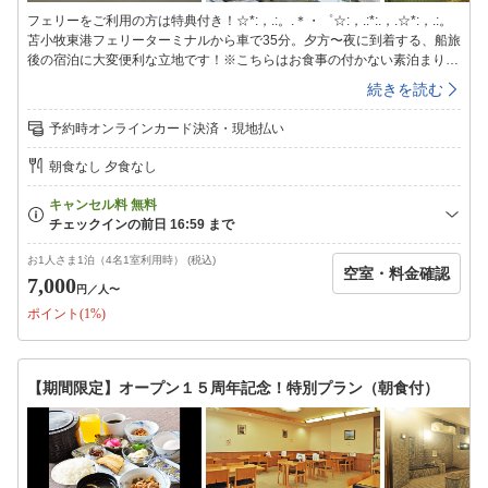
フェリーをご利用の方は特典付き！☆*:，.:。.＊・゜☆:，.:*:.，.☆*:，.:。
苫小牧東港フェリーターミナルから車で35分。夕方〜夜に到着する、船旅
後の宿泊に大変便利な立地です！※こちらはお食事の付かない素泊まりプ
ランです。○特典○無料日帰り入浴券付チェックイン時にフェリーへの乗船
続きを読む
を証明できるもの（お客様控え、クーポン券など）をご提示ください。■
お風呂■〜1日の疲れを癒す自慢のお風呂〜ラジウム鉱石のパワーを秘めた
予約時オンラインカード決済・現地払い
ラドン湯を始め、泡風呂、打たせ湯、露天風呂、水風呂、サウナなど多彩
なお風呂をご用意しております。＜ご利用時間＞24:00まで翌日は6:00〜
朝食なし 夕食なし
8:00（サウナは10:00〜21:00）■夕食のご案内■〜地元の新鮮な素材が好
評〜＜食事会場＞：レストランこぶし＜営業時間＞：17:00〜20:00（ラス
トオーダー19:30）■インターネット■ホテル館内(ロビー等)にてインター
ネット無線LAN接続が可能です。
お1人さま1泊（4名1室利用時） (税込)
空室・料金確認
7,000
円
／人〜
ポイント(1%)
【期間限定】オープン１５周年記念！特別プラン（朝食付）