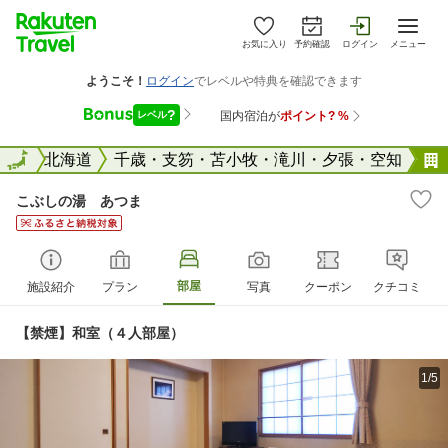
お気に入り
予約確認
ログイン
メニュー
全国
全国
北海道
千歳・支笏・苫小牧・滝川・夕張・空知
こぶしの湯 あつま
部屋
施設紹介
プラン
写真
クーポン
クチコミ
【禁煙】和室（４人部屋）
1/5