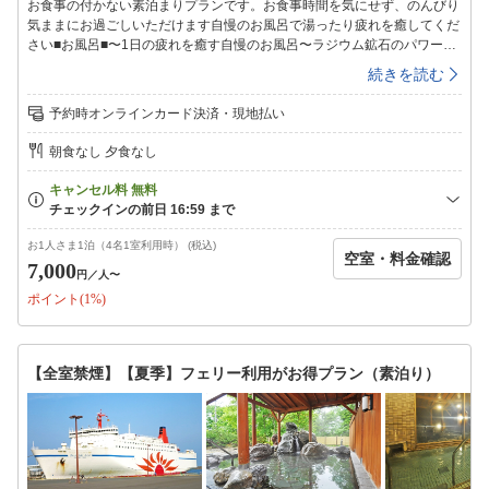
お食事の付かない素泊まりプランです。お食事時間を気にせず、のんびり
気ままにお過ごしいただけます自慢のお風呂で湯ったり疲れを癒してくだ
さい■お風呂■〜1日の疲れを癒す自慢のお風呂〜ラジウム鉱石のパワーを
秘めたラドン湯を始め、泡風呂、打たせ湯、露天風呂、水風呂、サウナな
続きを読む
ど多彩なお風呂をご用意しております情緒あふれる露天風呂では四季折々
の景色を感じながらゆったりとご入浴頂けます＜ご利用時間＞24:00まで
予約時オンラインカード決済・現地払い
翌日は6:00〜8:00（サウナは10:00〜21:00）■夕食のご案内■〜地元の新
鮮な素材が好評〜＜食事会場＞：レストランこぶし＜営業時間＞：
朝食なし 夕食なし
17:00〜20:00（ラストオーダー19:30）■インターネット■ホテル館内(ロ
ビー等)にてインターネット無線LAN接続が可能ですチェックイン＝15：
00〜23：00チェックアウト＝10：00
お1人さま1泊（4名1室利用時） (税込)
空室・料金確認
7,000
円
／人〜
ポイント(1%)
【全室禁煙】【夏季】フェリー利用がお得プラン（素泊り）