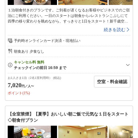
１泊朝食付きのプランです。ご到着が遅くなるお客様やビジネスでのご宿
泊にご利用ください。一日のスタートは朝食から♪レストランこぶしにて
四季の移り変わりを眺めながら、すっきりと1日をスタート！新千歳空
港、苫小牧フェリーターミナルからも近い「こぶしの湯あつま」豊かな自
続きを読む
然と田園風景に囲まれた、露天風呂と地物料理が自慢の公共の温浴・宿泊
施設です。■お風呂■〜1日の疲れを癒す自慢のお風呂〜ラジウム鉱石のパ
予約時オンラインカード決済・現地払い
ワーを秘めたラドン湯を始め、泡風呂、露天風呂、水風呂、サウナなど多
彩なお風呂をご用意しております。情緒あふれる露天風呂では四季折々の
朝食あり 夕食なし
景色を感じながらゆったりとご入浴頂けます。＜ご利用時間＞24:00まで
翌日は6:00〜8:00（サウナは10:00〜21:00）■夕食のご案内■〜地元の新
鮮な素材が好評〜＜食事会場＞：レストランこぶし＜営業時間＞：
17:00〜20:00（ラストオーダー19:30）■インターネット■ホテル館内(ロ
ビー等)にてインターネット無線LAN接続が可能です。チェックイン＝
お1人さま1泊（2名1室利用時） (税込)
空室・料金確認
15：00〜23：00チェックアウト＝10:00
7,020
円
／人〜
ポイント(1%)
【全室禁煙】【夏季】おいしい朝ご飯で元気な１日をスタート
◇朝食付プラン