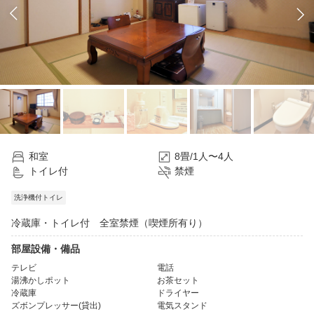
和室
8畳/1人〜4人
トイレ付
禁煙
洗浄機付トイレ
冷蔵庫・トイレ付 全室禁煙（喫煙所有り）
部屋設備・備品
テレビ
電話
湯沸かしポット
お茶セット
冷蔵庫
ドライヤー
ズボンプレッサー(貸出)
電気スタンド