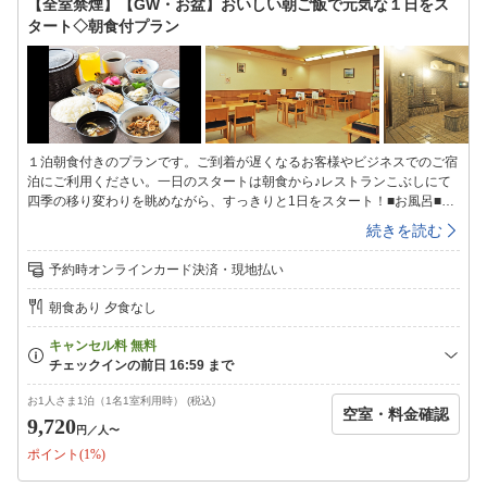
【全室禁煙】【GW・お盆】おいしい朝ご飯で元気な１日をス
タート◇朝食付プラン
１泊朝食付きのプランです。ご到着が遅くなるお客様やビジネスでのご宿
泊にご利用ください。一日のスタートは朝食から♪レストランこぶしにて
四季の移り変わりを眺めながら、すっきりと1日をスタート！■お風呂■〜
1日の疲れを癒す自慢のお風呂〜ラジウム鉱石のパワーを秘めたラドン湯
続きを読む
を始め、泡風呂、打たせ湯、露天風呂、水風呂、サウナなど多彩なお風呂
をご用意しております。情緒あふれる露天風呂では四季折々の景色を感じ
予約時オンラインカード決済・現地払い
ながらゆったりとご入浴頂けます。＜ご利用時間＞24:00まで翌日は
6:00〜8:00（サウナは10:00〜21:00）■夕食のご案内■〜地元の新鮮な素
朝食あり 夕食なし
材が好評〜＜食事会場＞：レストランこぶし＜営業時間＞：17:00〜
20:00（ラストオーダー19:30）■インターネット■ホテル館内(ロビー等)に
てインターネット無線LAN接続が可能です。チェックイン＝15：00〜
23：00チェックアウト＝10：00
お1人さま1泊（1名1室利用時） (税込)
空室・料金確認
9,720
円
／人〜
ポイント(1%)