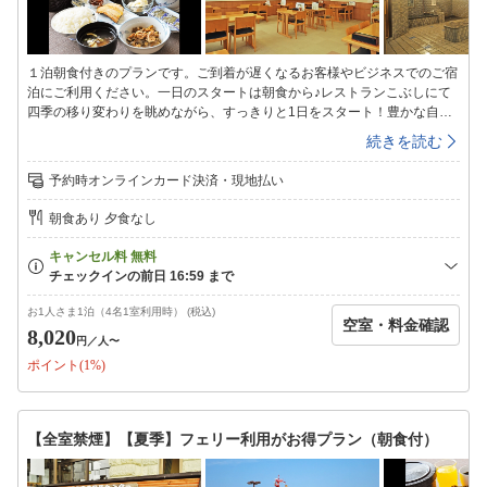
１泊朝食付きのプランです。ご到着が遅くなるお客様やビジネスでのご宿
泊にご利用ください。一日のスタートは朝食から♪レストランこぶしにて
四季の移り変わりを眺めながら、すっきりと1日をスタート！豊かな自然
と田園風景に囲まれた、露天風呂と地物料理が自慢の公共の温浴・宿泊施
続きを読む
設です。■お風呂■〜1日の疲れを癒す自慢のお風呂〜ラジウム鉱石のパワ
ーを秘めたラドン湯を始め、泡風呂、打たせ湯、露天風呂、水風呂、サウ
予約時オンラインカード決済・現地払い
ナなど多彩なお風呂をご用意しております。情緒あふれる露天風呂では四
季折々の景色を感じながらゆったりとご入浴頂けます。＜ご利用時間＞
朝食あり 夕食なし
24:00まで翌日は6:00〜8:00（サウナは10:00〜21:00）■夕食のご案内■〜
地元の新鮮な素材が好評〜＜食事会場＞：レストランこぶし＜営業時間
＞：17:00〜20:00（ラストオーダー19:30）■インターネット■ホテル館内
(ロビー等)にてインターネット無線LAN接続が可能です。チェックイン＝
15：00〜23：00チェックアウト＝10：00
お1人さま1泊（4名1室利用時） (税込)
空室・料金確認
8,020
円
／人〜
ポイント(1%)
【全室禁煙】【夏季】フェリー利用がお得プラン（朝食付）