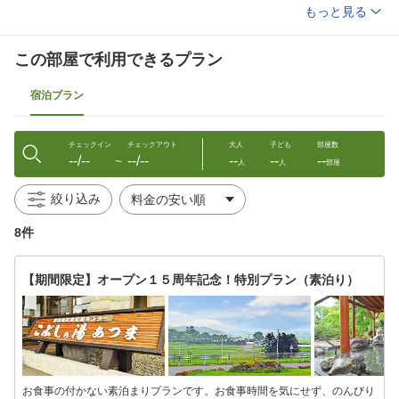
アイロン(貸出)
個別空調
もっと見る
洗浄機付トイレ
石鹸（液体）
リンスインシャンプー
ハミガキセット
カミソリ
ブラシ
この部屋で利用できるプラン
タオル
バスタオル
浴衣
宿泊プラン
チェックイン
チェックアウト
大人
子ども
部屋数
--/--
--/--
--
--
--
〜
人
人
部屋
絞り込み
8件
【期間限定】オープン１５周年記念！特別プラン（素泊り）
お食事の付かない素泊まりプランです。お食事時間を気にせず、のんびり