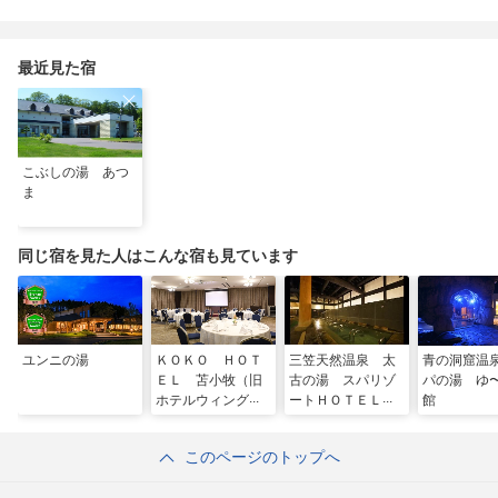
最近見た宿
こぶしの湯 あつ
ま
同じ宿を見た人はこんな宿も見ています
ユンニの湯
ＫＯＫＯ ＨＯＴ
三笠天然温泉 太
青の洞窟温
ＥＬ 苫小牧（旧
古の湯 スパリゾ
パの湯 ゆ
ホテルウィングイ
ートＨＯＴＥＬ
館
ンターナショナル
ＴＡＩＫＯ・別
苫小牧）
邸 旅籠
このページのトップへ