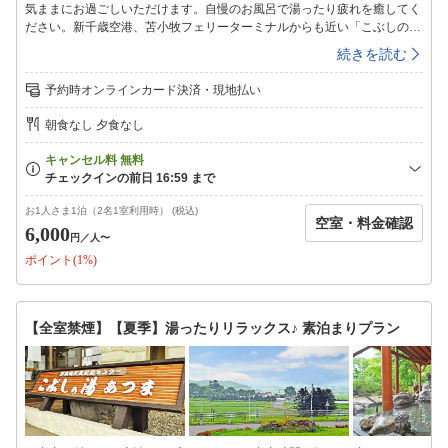
気ままにお過ごしいただけます。自慢のお風呂で湯ったり疲れを癒してく
ださい。新千歳空港、苫小牧フェリーターミナルからも近い「こぶしの湯
あつま」豊かな自然と田園風景に囲まれた、露天風呂と地物料理が自慢の
続きを読む
公共の温浴・宿泊施設です。■お風呂■〜1日の疲れを癒す自慢のお風呂〜
ラジウム鉱石のパワーを秘めたラドン湯を始め、泡風呂、露天風呂、水風
予約時オンラインカード決済・現地払い
呂、サウナなど多彩なお風呂をご用意しております。情緒あふれる露天風
呂では四季折々の景色を感じながらゆったりとご入浴頂けます。＜ご利用
朝食なし 夕食なし
時間＞24:00まで翌日は6:00〜8:00（サウナは10:00〜21:00）■夕食のご
案内■〜地元の新鮮な素材が好評〜＜食事会場＞：レストランこぶし＜営
業時間＞：17:00〜20:00（ラストオーダー19:30）■インターネット■ホテ
ル館内(ロビー等)にてインターネット無線LAN接続が可能です。チェック
イン＝15：00〜23：00チェックアウト＝10：00
お1人さま1泊（2名1室利用時） (税込)
空室・料金確認
6,000
円
／人〜
ポイント(1%)
【全室禁煙】【夏季】湯ったりリラックス♪ 素泊まりプラン