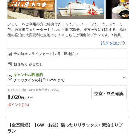
フェリーをご利用の方は特典付き！☆*:，.:。.＊・゜☆:，.:*:.，.☆*:，.:。
苫小牧東港フェリーターミナルから車で35分。夕方〜夜に到着する、船旅
後の宿泊に大変便利な立地です！※こちらは朝食付プランです。○特典無
料日帰り入浴券付チェックイン時にフェリーへの乗船を証明できるもの
続きを読む
（お客様控え、クーポン券など）をご提示ください。■お風呂■〜1日の疲
れを癒す自慢のお風呂〜ラジウム鉱石のパワーを秘めたラドン湯を始め、
予約時オンラインカード決済・現地払い
泡風呂、打たせ湯、露天風呂、水風呂、サウナなど多彩なお風呂をご用意
しております。情緒あふれる露天風呂では四季折々の景色を感じながらゆ
朝食あり 夕食なし
ったりとご入浴頂けます。＜ご利用時間＞24:00まで翌日は6:00〜
8:00（サウナは10:00〜21:00）■夕食のご案内■〜地元の新鮮な素材が好
評〜＜食事会場＞：レストランこぶし＜営業時間＞：17:00〜20:00（ラス
トオーダー19:30）■インターネット■ホテル館内(ロビー等)にてインター
ネット無線LAN接続が可能です。
お1人さま1泊（4名1室利用時） (税込)
空室・料金確認
8,020
円
／人〜
ポイント(1%)
【全室禁煙】【GW・お盆】湯ったりリラックス♪ 素泊まりプ
ラン