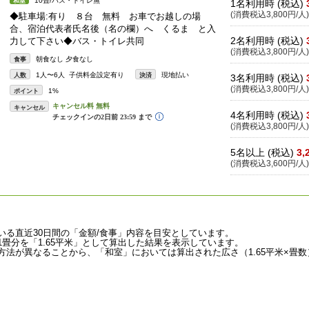
10畳/バス・トイレ無
和室
1名利用時 (税込)
(消費税込3,800円/人)
◆駐車場:有り ８台 無料 お車でお越しの場
合、宿泊代表者氏名後（名の欄）へ くるま と入
2名利用時 (税込)
力して下さい◆バス・トイレ共同
(消費税込3,800円/人)
朝食なし 夕食なし
食事
1人〜6人 子供料金設定有り
現地払い
人数
決済
3名利用時 (税込)
(消費税込3,800円/人)
1%
ポイント
キャンセル
4名利用時 (税込)
(消費税込3,800円/人)
5名以上 (税込)
3,
(消費税込3,600円/人)
いる直近30日間の「金額/食事」内容を目安としています。
畳分を「1.65平米」として算出した結果を表示しています。
法が異なることから、「和室」においては算出された広さ（1.65平米×畳数