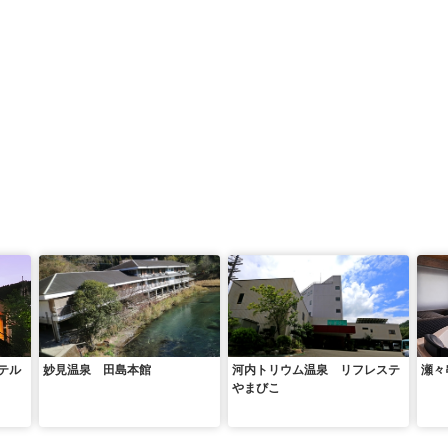
テル
妙見温泉 田島本館
河内トリウム温泉 リフレステ
瀬々
やまびこ