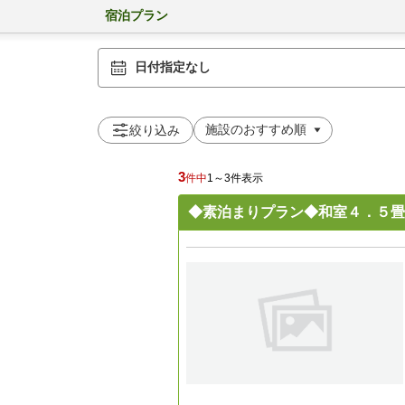
宿泊プラン
日付指定なし
絞り込み
3
件中
1～3件表示
◆素泊まりプラン◆和室４．５畳