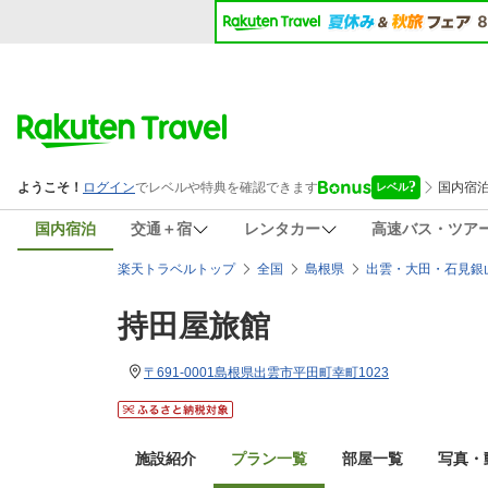
国内宿泊
交通＋宿
レンタカー
高速バス・ツア
楽天トラベルトップ
全国
島根県
出雲・大田・石見銀
持田屋旅館
〒691-0001島根県出雲市平田町幸町1023
施設紹介
プラン一覧
部屋一覧
写真・動