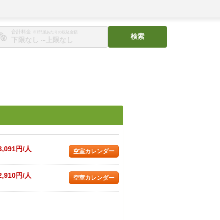
合計料金
※1部屋あたりの税込金額
検索
〜
3,091円/人
空室カレンダー
2,910円/人
空室カレンダー