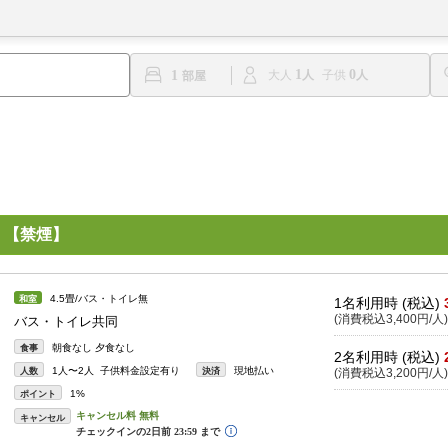
1
0
1
大人
子供
 【禁煙】
4.5畳/バス・トイレ無
和室
1名利用時 (税込)
(消費税込3,400円/人)
バス・トイレ共同
朝食なし 夕食なし
食事
2名利用時 (税込)
1人〜2人 子供料金設定有り
現地払い
人数
決済
(消費税込3,200円/人)
1%
ポイント
キャンセル