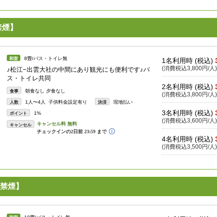
禁煙】
8畳/バス・トイレ無
和室
1名利用時 (税込)
(消費税込3,800円/人)
♪松江−出雲大社の中間にあり観光にも便利です♪バ
ス・トイレ共同
2名利用時 (税込)
朝食なし 夕食なし
食事
(消費税込3,800円/人)
1人〜4人 子供料金設定有り
現地払い
人数
決済
3名利用時 (税込)
1%
ポイント
(消費税込3,600円/人)
キャンセル
4名利用時 (税込)
(消費税込3,500円/人)
禁煙】