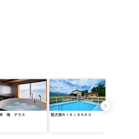
串 海 テラス
琵犬湖ＲＩＫＩＳＡＫＵ
フォンタナの丘か