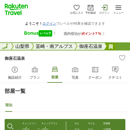
お気に入り
予約確認
ログイン
メニュー
全国
全国
山梨県
韮崎・南アルプス
御座石温泉
御座石
御座石温泉
部屋
施設紹介
プラン
写真
クーポン
クチコミ
部屋一覧
宿泊
チェックイン
チェックアウト
大人
子ども
部屋数
--/--
--/--
--
--
--
〜
人
人
部屋