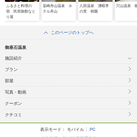
ふるさと料理の
韮崎舟山温泉 ホ
八田温泉 湧暇李
穴山温泉 
宿 民宿旅館なと
テル舟山
の里 樹園
り屋
このページのトップへ
御座石温泉
施設紹介
プラン
部屋
写真・動画
クーポン
クチコミ
表示モード：
モバイル
PC