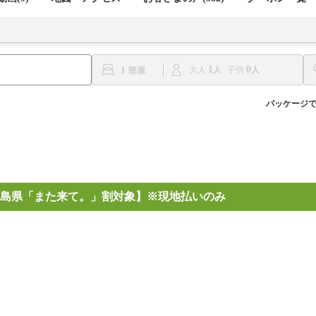
1
0
1
大人
子供
パッケージ
島県「また来て。」割対象】※現地払いのみ