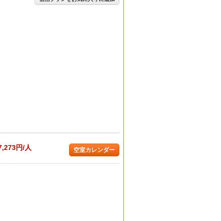
。
7,273円/人
空室カレンダー