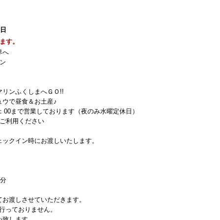
9日
ます。
界へ
ン
リンふくしまへＧＯ!!
ュウで昼食＆お土産♪
11：00まで営業しております（夜のみ水曜定休日）
ひご利用ください
ェックイン時にお渡しいたします。
様分
てお渡しさせていただきます。
は行っておりません。
い致します。