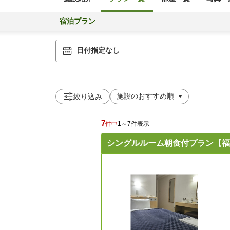
宿泊プラン
日付指定なし
絞り込み
7
件中
1～7件表示
シングルルーム朝食付プラン【福