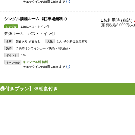
シングル禁煙ルーム《駐車場無料♪》
1名利用時 (税込)
(消費税込8,000円/人)
12m²/バス・トイレ付
シングル
禁煙ルーム バス・トイレ付
朝食あり 夕食なし
1人 子供料金設定有り
食事
人数
予約時オンラインカード決済・現地払い
決済
1%
ポイント
キャンセル
券付きプラン】※朝食付き