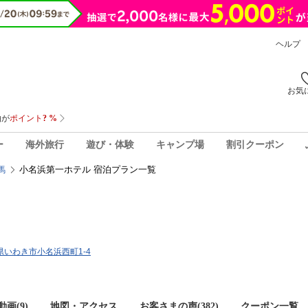
ヘルプ
お気
ー
海外旅行
遊び・体験
キャンプ場
割引クーポン
小名浜第一ホテル 宿泊プラン一覧
馬
島県いわき市小名浜西町1-4
画(9)
地図・アクセス
お客さまの声(
382
)
クーポン一覧