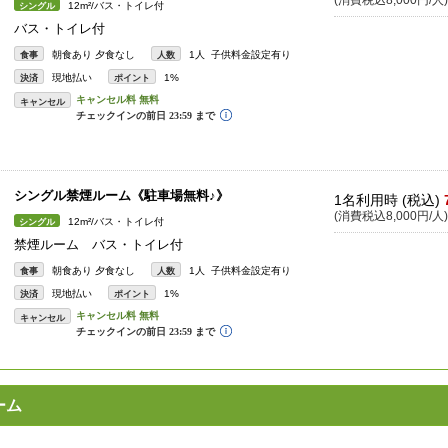
(消費税込8,000円/人)
12m²/バス・トイレ付
シングル
バス・トイレ付
朝食あり 夕食なし
1人 子供料金設定有り
食事
人数
現地払い
1%
決済
ポイント
キャンセル
シングル禁煙ルーム《駐車場無料♪》
1名利用時 (税込)
(消費税込8,000円/人)
12m²/バス・トイレ付
シングル
禁煙ルーム バス・トイレ付
朝食あり 夕食なし
1人 子供料金設定有り
食事
人数
現地払い
1%
決済
ポイント
キャンセル
ーム