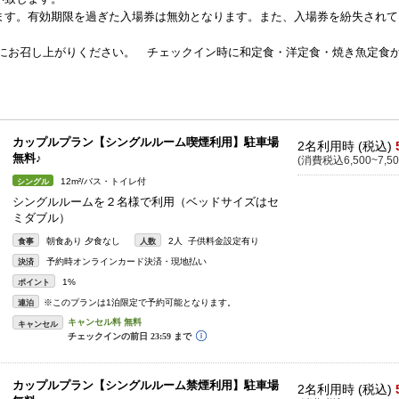
ます。有効期限を過ぎた入場券は無効となります。また、入場券を紛失されて
0の間にお召し上がりください。 チェックイン時に和定食・洋定食・焼き魚定食
カップルプラン【シングルルーム喫煙利用】駐車場
2名利用時 (税込)
無料♪
(消費税込6,500~7,50
12m²/バス・トイレ付
シングル
シングルルームを２名様で利用（ベッドサイズはセ
ミダブル）
朝食あり 夕食なし
2人 子供料金設定有り
食事
人数
予約時オンラインカード決済・現地払い
決済
1%
ポイント
※このプランは1泊限定で予約可能となります。
連泊
キャンセル
カップルプラン【シングルルーム禁煙利用】駐車場
2名利用時 (税込)