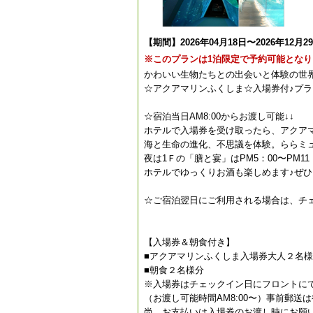
【期間】2026年04月18日〜2026年12月2
※このプランは1泊限定で予約可能となり
かわいい生物たちとの出会いと体験の世
☆アクアマリンふくしま☆入場券付♪プラ
☆宿泊当日AM8:00からお渡し可能↓↓
ホテルで入場券を受け取ったら、アクアマ
海と生命の進化、不思議を体験。ららミ
夜は1Ｆの「膳と宴」はPM5：00〜PM
ホテルでゆっくりお酒も楽しめます♪ぜ
☆ご宿泊翌日にご利用される場合は、チ
【入場券＆朝食付き】
■アクアマリンふくしま入場券大人２名
■朝食２名様分
※入場券はチェックイン日にフロントに
（お渡し可能時間AM8:00〜）事前郵送
尚、お支払いは入場券のお渡し時にお願