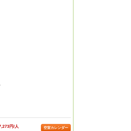
。
7,273円/人
空室カレンダー