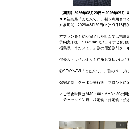
【期間】2026年08月20日〜2026年09月1
▼▼福島県「また来て。」割を利用され
対象期間...2026年8月20日(木)〜9月18日(
本プランを予約が完了した時点では福島
予約完了後、STAYNAVI(ステイナビ)
福島県「また来て。」割の宿泊割引クー
①楽天トラベルより予約※お支払いは必
②STAYNAVI「また来て。」割のペ
③宿泊割引クーポン発行後、フロントにS
☆ご朝食時間はAM6：00〜AM8：30
チェックイン時に和定食・洋定食・焼き
1
/
2