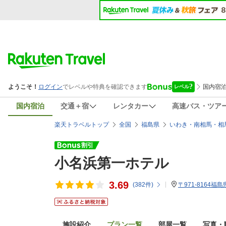
国内宿泊
交通＋宿
レンタカー
高速バス・ツア
楽天トラベルトップ
全国
福島県
いわき・南相馬・相
小名浜第一ホテル
3.69
(
382
件)
〒971-8164福
施設紹介
プラン一覧
部屋一覧
写真・動