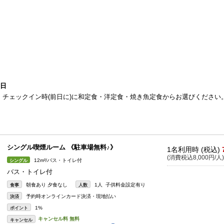
9日
チェックイン時(前日に)に和定食・洋定食・焼き魚定食からお選びください
シングル喫煙ルーム 《駐車場無料♪》
1名利用時 (税込)
(消費税込8,000円/人)
12m²/バス・トイレ付
シングル
バス・トイレ付
朝食あり 夕食なし
1人 子供料金設定有り
食事
人数
予約時オンラインカード決済・現地払い
決済
1%
ポイント
キャンセル